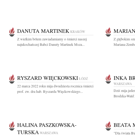
DANUTA MARTINEK
MARIAN
KRAKÓW
Z wielkim bólem zawiadamiamy o śmierci naszej
Z głębokim smu
najukochańszej Babci Danuty Martinek Msza...
Mariana Zembal
RYSZARD WIĘCKOWSKI
INKA B
ŁÓDŹ
WARSZAWA
22 marca 2022 roku mija dwudziesta rocznica śmierci
Dziś mija jeden
prof. zw. dra hab. Ryszarda Więckowskiego...
Brodzka-Wald Z
HALINA PASZKOWSKA-
BEATA 
TURSKA
WARSZAWA
"Dla świata By