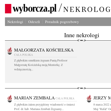
Nekrologi
Odeszli
Poradnik pogrzebowy
Inne nekrologi
MAŁGORZATA KOŚCIELSKA
CAŁA POLSKA
Z głębokim smutkiem żegnam Panią Profesor
Małgorzatę Kościelską moją Mentorkę. Z
wdzięcznością...
MARIAN ZEMBALA
JERZY 
CAŁA POLSKA
Z głębokim żalem przyjęliśmy wiadomość o śmierci
8 marca 2022 z
Prof. dr. hab. Mariana Zembali Żegnamy...
Maj "Rafał" Od