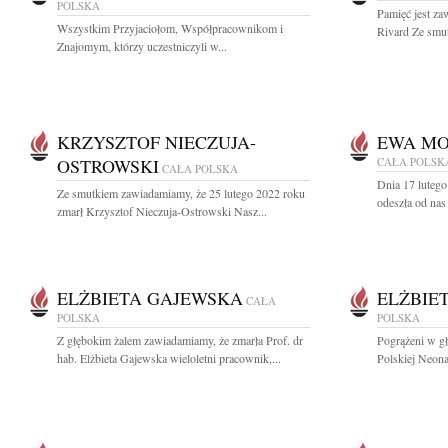
POLSKA
Pamięć jest za
Wszystkim Przyjaciołom, Współpracownikom i
Rivard Ze smut
Znajomym, którzy uczestniczyli w...
KRZYSZTOF NIECZUJA-
EWA MO
OSTROWSKI
CAŁA POLSK
CAŁA POLSKA
Dnia 17 lutego
Ze smutkiem zawiadamiamy, że 25 lutego 2022 roku
odeszła od na
zmarł Krzysztof Nieczuja-Ostrowski Nasz...
ELŻBIETA GAJEWSKA
ELŻBIE
CAŁA
POLSKA
POLSKA
Z głębokim żalem zawiadamiamy, że zmarła Prof. dr
Pogrążeni w g
hab. Elżbieta Gajewska wieloletni pracownik,...
Polskiej Neonat