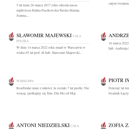
całym światem"
5 lat temu 26 marca 2017 roku odeszła nasza
najdroższa Halina Paszkowska-Turska Marian,
Joanna,...
SŁAWOMIR MAJEWSKI
ANDRZE
CAŁA
POLSKA
16 marca 2022 
W dniu 14 marca 2022 roku zmarł w Warszawie w
hab. Andrzeja B
wieku 65 lat prof. dr hab. Sławomir Majewski...
PIOTR 
WARSZAWA
Rozebrałaś mnie z miłości, tu zostało 7 lat pustki. Nie
Dziesięć lat te
wracaj, spotkajmy się Tam. Dla Mo od Maj
Iwaniuk Łączy
ANTONI NIEDZIELSKI
ZOFIA 
CAŁA