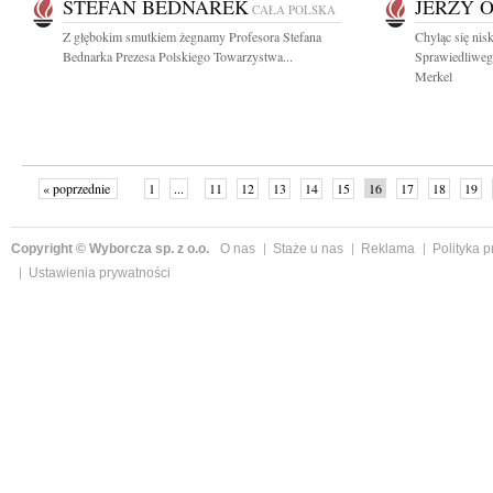
STEFAN BEDNAREK
JERZY 
CAŁA POLSKA
Z głębokim smutkiem żegnamy Profesora Stefana
Chyląc się nis
Bednarka Prezesa Polskiego Towarzystwa...
Sprawiedliweg
Merkel
« poprzednie
1
...
11
12
13
14
15
16
17
18
19
»
Copyright © Wyborcza sp. z o.o.
O nas
Staże u nas
Reklama
Polityka 
Ustawienia prywatności