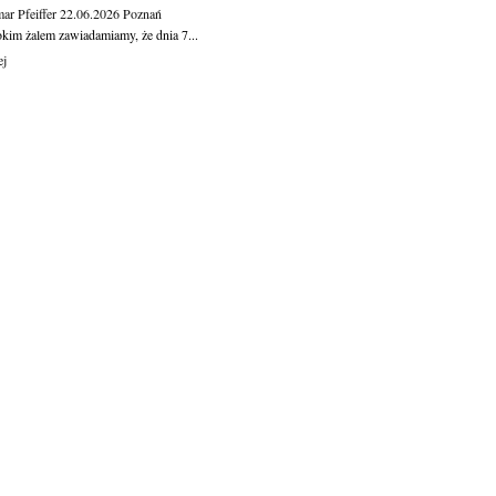
ar Pfeiffer
22.06.2026
Poznań
okim żalem zawiadamiamy, że dnia 7...
ej