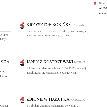
Waldem
Z głęb
+ więc
KRZYSZTOF BOBIŃSKI
6
POZNAŃ
Nie umiera ten, kto trwa w sercach i pamięci naszej Z
5 lipca
wielkim żalem zawiadamiamy, iż dnia...
hany...
RSKA
JANUSZ KOSTRZEWSKI
POZNAŃ
Z żalem zawiadamiamy, że dn. 24.06.2022 r. odszedł
 2022
nasz kolega i przyjaciel Janusz Kostrzewski...
dbędzie
ZBIGNIEW HAŁUPKA
WARSZAWA
 Marian
Z głębokim żalem zawiadamiamy, że w dniu 21