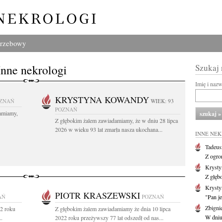
grzebowy
Inne nekrologi
Szukaj
Imię i naz
KRYSTYNA KOWANDY
ZNAŃ
WIEK: 93
POZNAŃ
amiamy,
Z głębokim żalem zawiadamiamy, że w dniu 28 lipca
2026 w wieku 93 lat zmarła nasza ukochana...
INNE NE
Tadeus
Z ogro
Kryst
Z głęb
Krysty
PIOTR KRASZEWSKI
AŃ
POZNAŃ
"Pan je
Zbigni
22 roku
Z głębokim żalem zawiadamiamy że dnia 10 lipca
W dniu 
..
2022 roku przeżywszy 77 lat odszedł od nas...