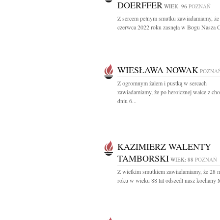
DOERFFER
WIEK: 96
POZNAŃ
Z sercem pełnym smutku zawiadamiamy, że 
czerwca 2022 roku zasnęła w Bogu Nasza Ci
WIESŁAWA NOWAK
POZNA
Z ogromnym żalem i pustką w sercach
zawiadamiamy, że po heroicznej walce z ch
dniu 6...
KAZIMIERZ WALENTY
TAMBORSKI
WIEK: 88
POZNAŃ
Z wielkim smutkiem zawiadamiamy, że 28 
roku w wieku 88 lat odszedł nasz kochany M