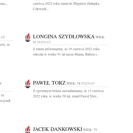
nas,...
czerwca 2022 roku zmarł dr Zbigniew Hałupka
Człowiek...
LONGINA SZYDŁOWSKA
NAŃ
WIEK:
91
POZNAŃ
ość, że
Z żalem informujemy, że 19 czerwca 2022 roku
odeszła w wieku 91 lat nasza Mama, Babcia i...
PAWEŁ TORZ
4
WIEK: 58
POZNAŃ
Z ogromnym bólem zawiadamiamy, że 13 czerwca
 16
2022 roku, w wieku 58 lat, zmarł Paweł Torz...
oczynek
JACEK DANKOWSKI
WIEK: 79