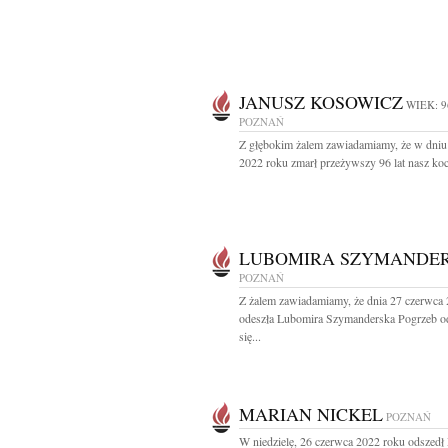
JANUSZ KOSOWICZ
WIEK: 9
POZNAŃ
Z głębokim żalem zawiadamiamy, że w dniu 
2022 roku zmarł przeżywszy 96 lat nasz koc
LUBOMIRA SZYMANDE
POZNAŃ
Z żalem zawiadamiamy, że dnia 27 czerwca
odeszła Lubomira Szymanderska Pogrzeb o
się...
MARIAN NICKEL
POZNAŃ
W niedzielę, 26 czerwca 2022 roku odszedł