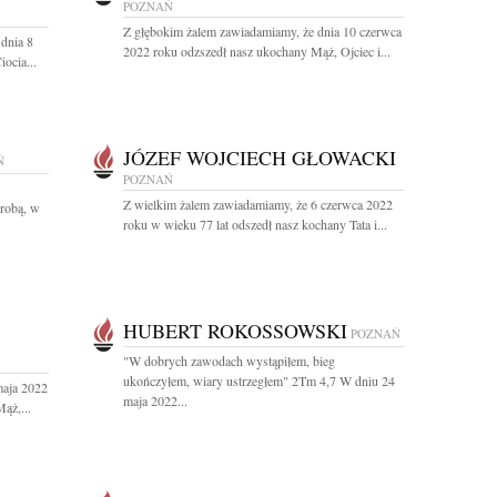
POZNAŃ
Z głębokim żalem zawiadamiamy, że dnia 10 czerwca
dnia 8
2022 roku odzszedł nasz ukochany Mąż, Ojciec i...
ocia...
JÓZEF WOJCIECH GŁOWACKI
Ń
POZNAŃ
Z wielkim żalem zawiadamiamy, że 6 czerwca 2022
orobą, w
roku w wieku 77 lat odszedł nasz kochany Tata i...
HUBERT ROKOSSOWSKI
POZNAŃ
"W dobrych zawodach wystąpiłem, bieg
ukończyłem, wiary ustrzegłem" 2Tm 4,7 W dniu 24
maja 2022
maja 2022...
ąż,...