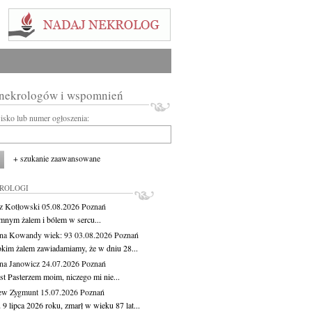
 nekrologów i wspomnień
wisko lub numer ogłoszenia:
+ szukanie zaawansowane
KROLOGI
z Kotłowski
05.08.2026
Poznań
mnym żalem i bólem w sercu...
yna Kowandy
wiek: 93
03.08.2026
Poznań
okim żalem zawiadamiamy, że w dniu 28...
na Janowicz
24.07.2026
Poznań
st Pasterzem moim, niczego mi nie...
ew Zygmunt
15.07.2026
Poznań
9 lipca 2026 roku, zmarł w wieku 87 lat...