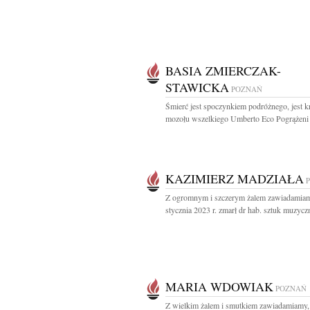
BASIA ZMIERCZAK-
STAWICKA
POZNAŃ
Śmierć jest spoczynkiem podróżnego, jest 
mozołu wszelkiego Umberto Eco Pogrążeni 
KAZIMIERZ MADZIAŁA
Z ogromnym i szczerym żalem zawiadamiam
stycznia 2023 r. zmarł dr hab. sztuk muzycz
MARIA WDOWIAK
POZNAŃ
Z wielkim żalem i smutkiem zawiadamiamy,