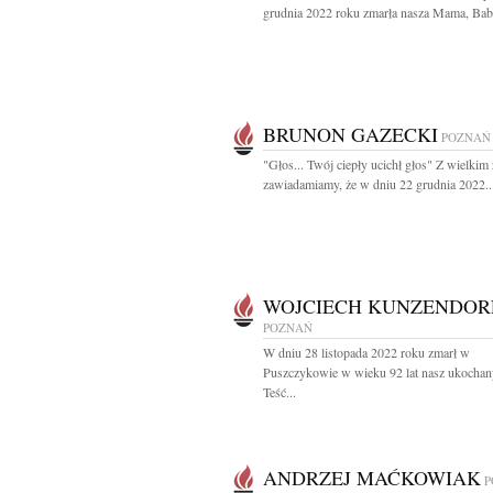
grudnia 2022 roku zmarła nasza Mama, Babc
BRUNON GAZECKI
POZNAŃ
"Głos... Twój ciepły ucichł głos" Z wielkim
zawiadamiamy, że w dniu 22 grudnia 2022..
WOJCIECH KUNZENDOR
POZNAŃ
W dniu 28 listopada 2022 roku zmarł w
Puszczykowie w wieku 92 lat nasz ukochany
Teść...
ANDRZEJ MAĆKOWIAK
P