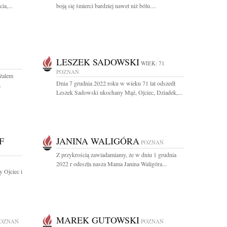
ia,...
boją się śmierci bardziej nawet niż bólu....
LESZEK SADOWSKI
WIEK: 71
POZNAŃ
 żalem
Dnia 7 grudnia 2022 roku w wieku 71 lat odszedł
.
Leszek Sadowski ukochany Mąż, Ojciec, Dziadek,...
F
JANINA WALIGÓRA
POZNAŃ
Z przykrością zawiadamiamy, że w dniu 1 grudnia
2022 r odeszła nasza Mama Janina Waligóra...
 Ojciec i
MAREK GUTOWSKI
OZNAŃ
POZNAŃ