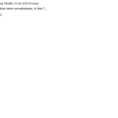
ar Pfeiffer
22.06.2026
Poznań
okim żalem zawiadamiamy, że dnia 7...
ej