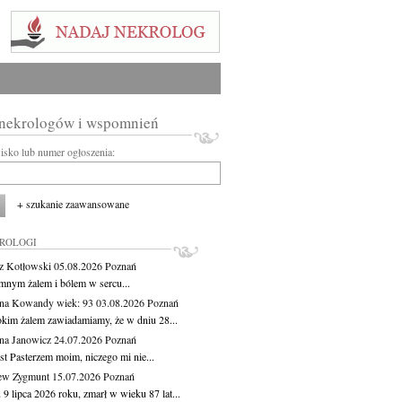
 nekrologów i wspomnień
wisko lub numer ogłoszenia:
+ szukanie zaawansowane
KROLOGI
z Kotłowski
05.08.2026
Poznań
mnym żalem i bólem w sercu...
yna Kowandy
wiek: 93
03.08.2026
Poznań
okim żalem zawiadamiamy, że w dniu 28...
na Janowicz
24.07.2026
Poznań
st Pasterzem moim, niczego mi nie...
ew Zygmunt
15.07.2026
Poznań
9 lipca 2026 roku, zmarł w wieku 87 lat...