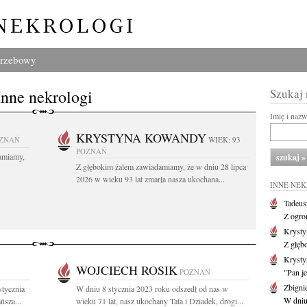
grzebowy
Inne nekrologi
Szukaj
Imię i naz
KRYSTYNA KOWANDY
ZNAŃ
WIEK: 93
POZNAŃ
amiamy,
Z głębokim żalem zawiadamiamy, że w dniu 28 lipca
2026 w wieku 93 lat zmarła nasza ukochana...
INNE NE
Tadeus
Z ogro
Kryst
Z głęb
Krysty
WOJCIECH ROSIK
POZNAŃ
"Pan je
Zbigni
stycznia
W dniu 8 stycznia 2023 roku odszedł od nas w
W dniu 
ńsza...
wieku 71 lat, nasz ukochany Tata i Dziadek, drogi...