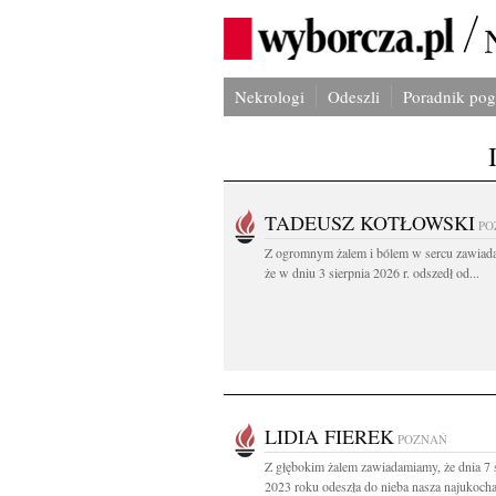
Nekrologi
Odeszli
Poradnik po
TADEUSZ KOTŁOWSKI
PO
Z ogromnym żalem i bólem w sercu zawiad
że w dniu 3 sierpnia 2026 r. odszedł od...
LIDIA FIEREK
POZNAŃ
Z głębokim żalem zawiadamiamy, że dnia 7 
2023 roku odeszła do nieba nasza najukocha