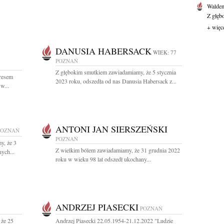
Waldem
Z głęb
+ więc
DANUSIA HABERSACK
WIEK: 77
POZNAŃ
Z głębokim smutkiem zawiadamiamy, że 5 stycznia
kresem
2023 roku, odszedła od nas Danusia Habersack z...
w...
ANTONI JAN SIERSZEŃSKI
POZNAŃ
POZNAŃ
y, że 3
Z wielkim bólem zawiadamiamy, że 31 grudnia 2022
nych...
roku w wieku 98 lat odszedł ukochany...
ANDRZEJ PIASECKI
POZNAŃ
 że 25
Andrzej Piasecki 22.05.1954-21.12.2022 "Ludzie