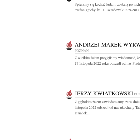
Spieszmy się kochać ludzi... zostaną po nich
telefon głuchy. ks. J. Twardowski Z żalem i.
ANDRZEJ MAREK WYR
POZNAŃ
Z wielkim żalem przyjęliśmy wiadomość, ż
17 listopada 2022 roku odszedł od nas Profe
JERZY KWIATKOWSKI
PO
Z głębokim żalem zawiadamiamy, że w dniu
listopada 2022 odszedł od nas ukochany Tat
Dziadek...