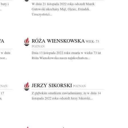
 buty i
W dniu 21 listopada 2022 roku odszedł Marek
..
Gutowski ukochany Mąż, Ojciec, Dziadek.
Uroczystości...
WA
RÓŻA WIENSKOWSKA
WIEK: 73
POZNAŃ
e w dniu
Dnia 13 listopada 2022 roku zmarła w wieku 73 lat
sor...
Róża Wienskowska nasza najukochańsza...
JERZY SIKORSKI
ZNAŃ
POZNAŃ
 17
Z głębokim smutkiem zawiadamiamy, że w dniu 14
a,
listopada 2022 roku odszedł Jerzy Sikorski...