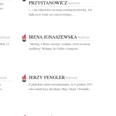
PRZYSTANOWICZ
ego
POZNAŃ
a...
(...) nie odpowiesz na moją ostatnią pocztówkę, Ale
będę za to winić coś rzeczywistego,...
IRENA IGNASZEWSKA
POZNAŃ
POZNAŃ
dniu 12
"Słuchaj, o Boże, naszego wołania, zważ na naszą
modlitwę! Wołamy do Ciebie z krańców...
JERZY FENGLER
ZNAŃ
POZNAŃ
e
Z głębokim żalem żawiadamiamy, że 9 grudnia 2021
...
roku zmarł nasz ukochany Mąż, Ojciec i Dziadek...