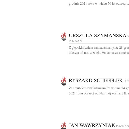
grudnia 2021 roku w wieku 50 lat odszedł...
URSZULA SZYMAŃSKA
W
POZNAŃ
Z głębokim żalem zawiadamiamy, że 28 gru
odeszła od nas w wieku 96 lat nasza ukochan
RYSZARD SCHEFFLER
PO
Ze smutkiem zawiadamiam, że w dniu 24 gr
2021 roku odszedł od Nas mój kochany Brat
JAN WAWRZYNIAK
POZNAŃ