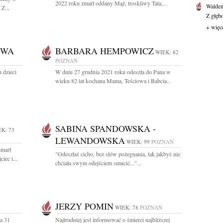
2022 roku zmarł oddany Mąż, troskliwy Tata,...
Waldem
Z...
Z głęb
+ więc
OWA
BARBARA HEMPOWICZ
WIEK: 82
POZNAŃ
 dzieci
W dniu 27 grudnia 2021 roku odeszła do Pana w
wieku 82 lat kochana Mama, Teściowa i Babcia...
SABINA SPANDOWSKA -
K: 73
LEWANDOWSKA
WIEK: 99
POZNAŃ
zmarł
"Odeszłaś cicho, bez słów pożegnania, tak jakbyś nie
iec i...
chciała swym odejściem smucić..."...
JERZY POMIN
WIEK: 78
POZNAŃ
a 31
Najtrudniej jest informować o śmierci najbliższej