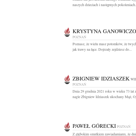
naszych dzieciach i następnych pokoleniach. 
KRYSTYNA GANOWICZ
POZNAŃ
Poznasz, że wielu masz potomków, że twych
jak trawy na łące. Dojrzały zejdziesz do...
ZBIGNIEW IDZIASZEK
WIE
POZNAŃ
Dnia 29 grudnia 2021 roku w wieku 73 lat 
nagle Zbigniew Idziaszek ukochany Mąż, Ojc
PAWEŁ GÓRECKI
POZNAŃ
Z głębokim smutkiem zawiadamiamy, że dni