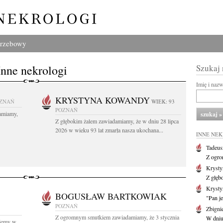
grzebowy
Inne nekrologi
Szukaj
Imię i naz
KRYSTYNA KOWANDY
ZNAŃ
WIEK: 93
POZNAŃ
amiamy,
Z głębokim żalem zawiadamiamy, że w dniu 28 lipca
2026 w wieku 93 lat zmarła nasza ukochana...
INNE NE
Tadeus
Z ogro
Kryst
Z głęb
Krysty
BOGUSŁAW BARTKOWIAK
"Pan je
POZNAŃ
Zbigni
Z ogromnym smutkiem zawiadamiamy, że 3 stycznia
W dniu 
yjemy w