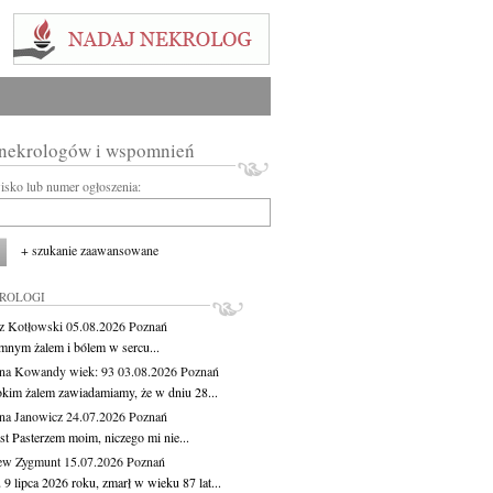
 nekrologów i wspomnień
wisko lub numer ogłoszenia:
+ szukanie zaawansowane
KROLOGI
z Kotłowski
05.08.2026
Poznań
mnym żalem i bólem w sercu...
yna Kowandy
wiek: 93
03.08.2026
Poznań
okim żalem zawiadamiamy, że w dniu 28...
na Janowicz
24.07.2026
Poznań
st Pasterzem moim, niczego mi nie...
ew Zygmunt
15.07.2026
Poznań
9 lipca 2026 roku, zmarł w wieku 87 lat...