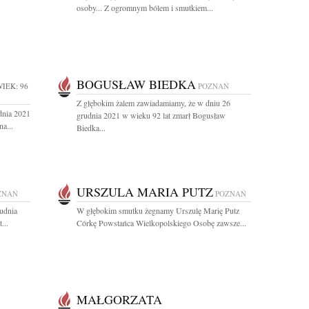
osoby... Z ogromnym bólem i smutkiem...
BOGUSŁAW BIEDKA
IEK: 96
POZNAŃ
Z głębokim żalem zawiadamiamy, że w dniu 26
dnia 2021
grudnia 2021 w wieku 92 lat zmarł Bogusław
a...
Biedka...
URSZULA MARIA PUTZ
ZNAŃ
POZNAŃ
udnia
W głębokim smutku żegnamy Urszulę Marię Putz
...
Córkę Powstańca Wielkopolskiego Osobę zawsze...
MAŁGORZATA