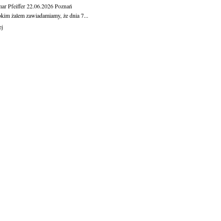
ar Pfeiffer
22.06.2026
Poznań
okim żalem zawiadamiamy, że dnia 7...
ej