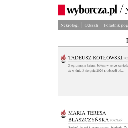
Nekrologi
Odeszli
Poradnik po
TADEUSZ KOTŁOWSKI
PO
Z ogromnym żalem i bólem w sercu zawiad
że w dniu 3 sierpnia 2026 r. odszedł od...
MARIA TERESA
BŁASZCZYŃSKA
POZNAŃ
Śmierć nie jest kresem naszego istnienia. Ż