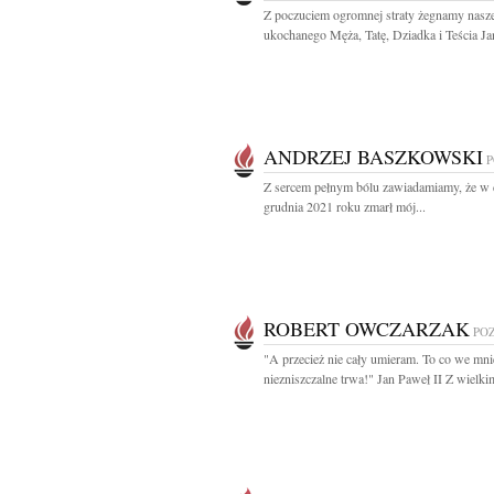
Z poczuciem ogromnej straty żegnamy nasz
ukochanego Męża, Tatę, Dziadka i Teścia Jan
ANDRZEJ BASZKOWSKI
Z sercem pełnym bólu zawiadamiamy, że w 
grudnia 2021 roku zmarł mój...
ROBERT OWCZARZAK
PO
"A przecież nie cały umieram. To co we mni
niezniszczalne trwa!" Jan Paweł II Z wielkim