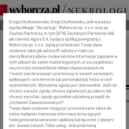
Dbamy o Twoją prywatność
Droga Użytkowniczko, Drogi Użytkowniku, jeśli wyrazisz
Nekrologi
Odeszli
Poradnik pogrzebowy
zgodę klikając "Akceptuję", Wyborcza sp. z o.o. oraz jej
Zaufani Partnerzy, w tym [
874
] Zaufanych Partnerów IAB,
jak również Agora S.A. będąca spółką powiązaną z
Wyborcza sp. z o.o., będą przetwarzać Twoje dane
Ewa Karwat
osobowe takie jak adresy IP, adresy e-mail czy
IMIĘ I NAZWISKO:
identyfikatory plików cookie lub inne informacje zapisane w
tych plikach do celów marketingowych, w szczególności
Poznań
REGION:
na potrzeby wyświetlania reklam dopasowanych do
08.08.2022
DATA EMISJI:
Twoich zainteresowań i preferencji w swoich serwisach,
aplikacjach i w Internecie lub personalizacji treści w nich
wyświetlanych. Wyrażenie zgody jest dobrowolne. Jeśli nie
chcesz wyrazić zgody, chcesz ograniczyć jej zakres lub
chcesz wycofać zgodę uprzednio udzieloną przejdź do
Z wielkim smutkiem przyjęliśmy wiadomość o śmie
„Ustawień Zaawansowanych”.
Twoje dane osobowe mogą być przetwarzane także do
naszej Koleżanki
celów badania i mierzenia informacji dotyczących
funkcjonowania serwisów i aplikacji lub łączone z danymi
Ewy Karwat
dot. świadczonych Tobie usług. Jeśli podstawą