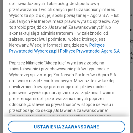
dot. świadczonych Tobie usług. Jeśli podstawą
przetwarzania Twoich danych jest uzasadniony interes
wieloletni członek Towarzystwa Opieki nad Zwierzętami
Wyborcza sp. z o.o., jej spółki powiązanej – Agora S.A. – lub
Oddział w Częstochowie.
Zaufanych Partnerów, masz prawo wyrazić sprzeciw. Aby
to zrobić przejdź do „Ustawień Zaawansowanych” lub
W latach 1991 2010 pełniła funkcję Kierownika Schr
skontaktuj się z administratorem – w zależności od
dla Bezdomnych Zwierząt w Częstochowie.
zakresu sprzeciwu i podmiotu, wobec którego jest
Z wielkim oddaniem angażowała się w poprawę warunk
kierowany. Więcej informacji znajdziesz w
Polityce
zwierząt w częstochowskim Schronisku. Od kilku lat pełni
Prywatności Wyborcza.pl
i
Polityce Prywatności Agora S.A.
Inspektora Ochrony Zwierząt TOZ aktywnie walcz
o przestrzeganie praw zwierząt. Od 2019 roku pełniła 
Poprzez kliknięcie "Akceptuję" wyrażasz zgodę na
funkcję Sekretarza Zarządu Oddziału TOZ w Częstoc
zainstalowanie i przechowywanie plików typu cookie
Była skromną, ale odważną Koleżanką
Wyborczej sp. z o. o. jej Zaufanych Partnerów i Agora S.A.
i sumiennym pracownikiem Schroniska.
na Twoim urządzeniu końcowym. Możesz też w każdej
chwili zmienić swoje preferencje dot. plików cookie,
Będzie nam Ciebie, Małgosiu, bardzo brakowało
ponownie wywołując narzędzie do zarządzania Twoimi
preferencjami dot. przetwarzania danych poprzez
odnośnik „Ustawienia prywatności” w stopce serwisu i
Rodzinie i Bliskim
przechodząc do sekcji „Ustawienia zaawansowane”.
Zmiana ustawień plików cookie możliwa jest także za
pomocą ustawień przeglądarki.
USTAWIENIA ZAAWANSOWANE
wyrazy szczerego współczucia