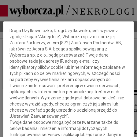
Dbamy o Twoją prywatność
Nekrologi
Odeszli
Poradnik pogrzebowy
Droga Użytkowniczko, Drogi Użytkowniku, jeśli wyrazisz
zgodę klikając "Akceptuję", Wyborcza sp. z o.o. oraz jej
Zaufani Partnerzy, w tym [
872
] Zaufanych Partnerów IAB,
jak również Agora S.A. będąca spółką powiązaną z
Małgorzata Tomżyńska
IMIĘ I NAZWISKO:
Wyborcza sp. z o.o., będą przetwarzać Twoje dane
osobowe takie jak adresy IP, adresy e-mail czy
identyfikatory plików cookie lub inne informacje zapisane w
Częstochowa
REGION:
tych plikach do celów marketingowych, w szczególności
09.04.2021
DATA EMISJI:
na potrzeby wyświetlania reklam dopasowanych do
Twoich zainteresowań i preferencji w swoich serwisach,
aplikacjach i w Internecie lub personalizacji treści w nich
wyświetlanych. Wyrażenie zgody jest dobrowolne. Jeśli nie
chcesz wyrazić zgody, chcesz ograniczyć jej zakres lub
Z głębokim żalem i smutkiem przyjęliśmy wiadomo
chcesz wycofać zgodę uprzednio udzieloną przejdź do
że w dniu 1 kwietnia 2021 roku zmarła nasza Koleż
„Ustawień Zaawansowanych”.
Twoje dane osobowe mogą być przetwarzane także do
celów badania i mierzenia informacji dotyczących
Małgorzata Tomżyńsk
funkcjonowania serwisów i aplikacji lub łączone z danymi