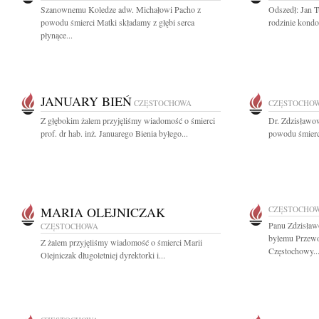
Szanownemu Koledze adw. Michałowi Pacho z
Odszedł: Jan T
powodu śmierci Matki składamy z głębi serca
rodzinie kondo
płynące...
JANUARY BIEŃ
CZĘSTOCHOWA
CZĘSTOCHO
Z głębokim żalem przyjęliśmy wiadomość o śmierci
Dr. Zdzisławo
prof. dr hab. inż. Januarego Bienia byłego...
powodu śmierci
MARIA OLEJNICZAK
CZĘSTOCHO
Panu Zdzisław
CZĘSTOCHOWA
byłemu Przew
Z żalem przyjęliśmy wiadomość o śmierci Marii
Częstochowy..
Olejniczak długoletniej dyrektorki i...