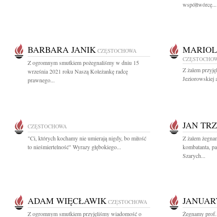
współtwórcę...
BARBARA JANIK
MARIOL
CZĘSTOCHOWA
CZĘSTOCHO
Z ogromnym smutkiem pożegnaliśmy w dniu 15
Z żalem przyję
września 2021 roku Naszą Koleżankę radcę
Jeziorowskiej 
prawnego...
JAN TRZ
CZĘSTOCHOWA
"Ci, których kochamy nie umierają nigdy, bo miłość
Z żalem żegnam
to nieśmiertelność" Wyrazy głębokiego...
kombatanta, pat
Szarych...
ADAM WIĘCŁAWIK
JANUAR
CZĘSTOCHOWA
Z ogromnym smutkiem przyjęliśmy wiadomość o
Żegnamy prof. 