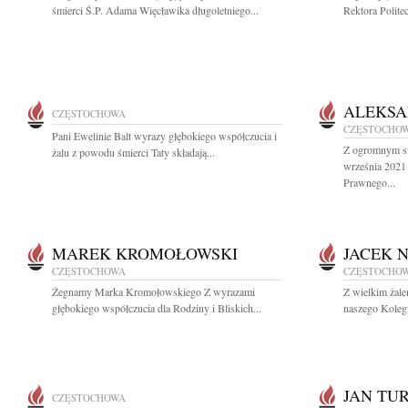
śmierci Ś.P. Adama Więcławika długoletniego...
Rektora Polite
ALEKSA
CZĘSTOCHOWA
CZĘSTOCHO
Pani Ewelinie Balt wyrazy głębokiego współczucia i
Z ogromnym s
żalu z powodu śmierci Taty składają...
września 2021
Prawnego...
MAREK KROMOŁOWSKI
JACEK 
CZĘSTOCHOWA
CZĘSTOCHO
Żegnamy Marka Kromołowskiego Z wyrazami
Z wielkim żal
głębokiego współczucia dla Rodziny i Bliskich...
naszego Koleg
JAN TU
CZĘSTOCHOWA