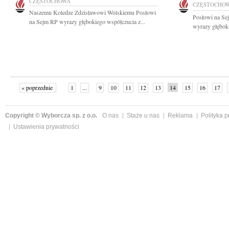
CZĘSTOCHOWA
CZĘSTOCHO
Naszemu Koledze Zdzisławowi Wolskiemu Posłowi
Posłowi na Se
na Sejm RP wyrazy głębokiego współczucia z...
wyrazy głęboki
« poprzednie
1
...
9
10
11
12
13
14
15
16
17
»
Copyright © Wyborcza sp. z o.o.
O nas
Staże u nas
Reklama
Polityka 
Ustawienia prywatności