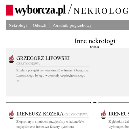
Nekrologi
Odeszli
Poradnik pogrzebowy
Inne nekrologi
GRZEGORZ LIPOWSKI
CZĘSTOCHOWA
Z żalem przyjęliśmy wiadomość o śmierci Grzegorza
Lipowskiego byłego wojewody częstochowskiego
w...
IRENEUSZ KOZERA
IRENEU
CZĘSTOCHOWA
Z ogromnym smutkiem przyjęliśmy wiadomość o
Z głębokim ża
nagłej śmierci Ireneusza Kozery dyrektora...
wybitną osobo