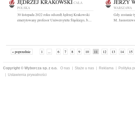
JĘDRZEJ KRAKOWSKI
JERZY W
CAŁA
POLSKA
WARSZAWA
30 listopada 2022 roku odszedł Jędrzej Krakowski
Gdy zostanie ty
emerytowany profesor Uniwersytetu Śląskiego, b....
M. Jasnorzewsk
« poprzednie
1
...
6
7
8
9
10
11
12
13
14
15
Copyright © Wyborcza sp. z o.o.
O nas
Staże u nas
Reklama
Polityka 
Ustawienia prywatności