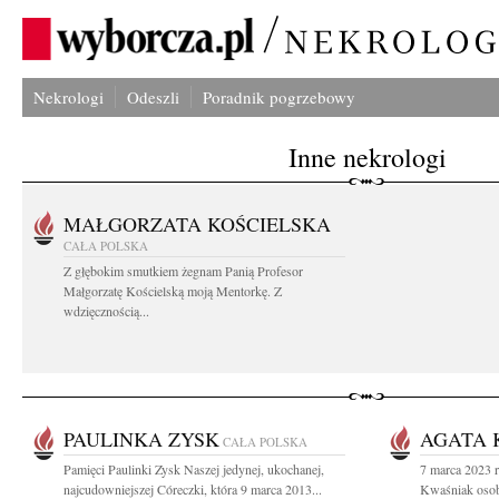
Nekrologi
Odeszli
Poradnik pogrzebowy
Inne nekrologi
MAŁGORZATA KOŚCIELSKA
CAŁA POLSKA
Z głębokim smutkiem żegnam Panią Profesor
Małgorzatę Kościelską moją Mentorkę. Z
wdzięcznością...
PAULINKA ZYSK
AGATA 
CAŁA POLSKA
Pamięci Paulinki Zysk Naszej jedynej, ukochanej,
7 marca 2023 r
najcudowniejszej Córeczki, która 9 marca 2013...
Kwaśniak osoba