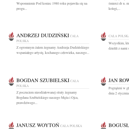
Wspomnienie Pod koniec 1980 roku pojawiła się na
śmierci dr n. 
progu...
kolegi,...
ANDRZEJ DUDZIŃSKI
CAŁA
CAŁA POLSK
POLSKA
Wszystkim, któ
Z ogromnym żalem żegnamy Andrzeja Dudzińskiego
dzielili z nami 
wspaniałego artystę, kochanego człowieka, naszego...
BOGDAN SZUBIELSKI
JAN RO
CAŁA
POLSKA
Pogrążeni w g
Z poczuciem nieodżałowanej straty żegnamy
dnia 2 styczni
Bogdana Szubielskiego naszego Męża i Ojca,
prawdziwego...
JANUSZ WOYTOŃ
BOGUSŁ
CAŁA POLSKA