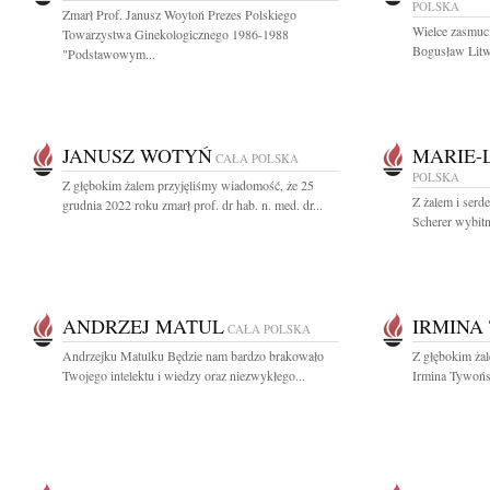
POLSKA
Zmarł Prof. Janusz Woytoń Prezes Polskiego
Wielce zasmuci
Towarzystwa Ginekologicznego 1986-1988
Bogusław Litwi
"Podstawowym...
JANUSZ WOTYŃ
MARIE-
CAŁA POLSKA
POLSKA
Z głębokim żalem przyjęliśmy wiadomość, że 25
Z żalem i serd
grudnia 2022 roku zmarł prof. dr hab. n. med. dr...
Scherer wybitną
ANDRZEJ MATUL
IRMINA
CAŁA POLSKA
Andrzejku Matulku Będzie nam bardzo brakowało
Z głębokim żal
Twojego intelektu i wiedzy oraz niezwykłego...
Irmina Tywońsk