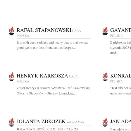
RAFAŁ STAPANOWSKI
GAYANE
CAŁA
POLSKA
POLSKA
It is with deep sadness and heavy hearts that we say
Z głębokim ża
goodbye to our dear friend and colleague...
stycznia 2023 r
med....
HENRYK KARKOSZA
KONRAD
CAŁA
POLSKA
POLSKA
Zmarł Henryk Karkosza Wydawca Szef Krakowskiej
"Jest taki ból
Oficyny Studentów i Oficyny Literackiej...
najlepiej wyraż
JOLANTA ZBROŻEK
JAN AD
WARSZAWA
JOLANTA ZBROŻEK 3.X.1939 - 7.I.2023
Z najgłębszym