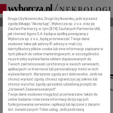
Dbamy o Twoją prywatność
Droga Użytkowniczko, Drogi Użytkowniku, jeśli wyrazisz
Nekrologi
Odeszli
Poradnik pogrzebowy
zgodę klikając "Akceptuję", Wyborcza sp. z o.o. oraz jej
Zaufani Partnerzy, w tym [
874
] Zaufanych Partnerów IAB,
jak również Agora S.A. będąca spółką powiązaną z
Wyborcza sp. z o.o., będą przetwarzać Twoje dane
Andrzej Burzyński
osobowe takie jak adresy IP, adresy e-mail czy
IMIĘ I NAZWISKO:
identyfikatory plików cookie lub inne informacje zapisane w
tych plikach do celów marketingowych, w szczególności
Warszawa, cała Polska
REGION:
na potrzeby wyświetlania reklam dopasowanych do
23.04.2022
DATA EMISJI:
Twoich zainteresowań i preferencji w swoich serwisach,
aplikacjach i w Internecie lub personalizacji treści w nich
wyświetlanych. Wyrażenie zgody jest dobrowolne. Jeśli nie
chcesz wyrazić zgody, chcesz ograniczyć jej zakres lub
chcesz wycofać zgodę uprzednio udzieloną przejdź do
„Ustawień Zaawansowanych”.
Dwadzieścia trzy lata temu 27 kwietnia 1999 rok
Twoje dane osobowe mogą być przetwarzane także do
zmarł mój ukochany Brat
celów badania i mierzenia informacji dotyczących
funkcjonowania serwisów i aplikacji lub łączone z danymi
dot. świadczonych Tobie usług. Jeśli podstawą