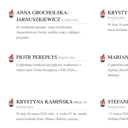
ANNA GROCHOLSKA-
KRYSTY
JARNUSZKIEWICZ
WARSZAWA
WARSZAWA
W dniu 30 marc
Ze smutkiem żegnamy Annę Grocholską-
nasza kochana 
Jarnuszkiewicz Osobę wielkiej wiary, oddania i
przyjaźni...
PIOTR PEREPŁYS
MARIA
WARSZAWA
Z głębokim smutkiem przyjęliśmy wiadomość o
Z głębokim ża
śmierci prof. Piotra Perepłysia (1940-2026),...
ciężkiej choro
Mariana...
KRYSTYNA KAMIŃSKA
STEFAN
WIEK: 92
WARSZAWA
WARSZAWA
W dniu 30 marca 2026 roku, w wieku 92 lat, zmarła
27 marca 2026
nasza kochana Żona, Mama i Babcia; ceniona,...
Stefania Flak-