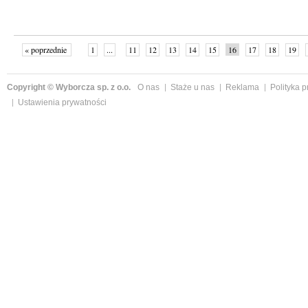
« poprzednie
1
...
11
12
13
14
15
16
17
18
19
»
Copyright © Wyborcza sp. z o.o.
O nas
Staże u nas
Reklama
Polityka 
Ustawienia prywatności