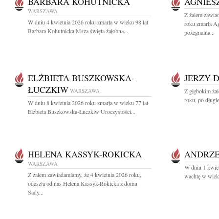
BARBARA KOHUTNICKA
AGNIES
WARSZAWA
Z żalem zawia
W dniu 4 kwietnia 2026 roku zmarła w wieku 98 lat
roku zmarła A
Barbara Kohutnicka Msza święta żałobna...
pożegnalna...
ELŻBIETA BUSZKOWSKA-
JERZY 
ŁUCZKIW
WARSZAWA
Z głębokim ża
roku, po długi
W dniu 8 kwietnia 2026 roku zmarła w wieku 77 lat
Elżbieta Buszkowska-Łuczkiw Uroczystości...
HELENA KASSYK-ROKICKA
ANDRZE
WARSZAWA
W dniu 1 kwiet
Z żalem zawiadamiamy, że 4 kwietnia 2026 roku,
wachtę w wieku
odeszła od nas Helena Kassyk-Rokicka z domu
Sady...