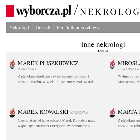
Nekrologi
Odeszli
Poradnik pogrzebowy
Inne nekrologi
MAREK PLISZKIEWICZ
MIROSŁ
WARSZAWA
76
WARSZAW
Z głębokim smutkiem zawiadamiamy, że dnia 31
W dniu 27 lipc
lipca 2026 roku, w wieku 82 lat, zmarł Prof. Marek...
Mirosława Czar
MAREK KOWALSKI
MARTA 
WARSZAWA
Osiemnaście lat temu odszedł Marek Kowalski nasz
Z głębokim sm
wspaniały nauczyciel i Przyjaciel wspomnienie o...
lipca 2026 roku