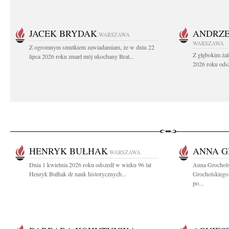
JACEK BRYDAK
ANDRZE
WARSZAWA
WARSZAWA
Z ogromnym smutkiem zawiadamiam, że w dniu 22
Z głębokim żal
lipca 2026 roku zmarł mój ukochany Brat...
2026 roku odsz
HENRYK BUŁHAK
ANNA 
WARSZAWA
Dnia 1 kwietnia 2026 roku odszedł w wieku 96 lat
Anna Grochol
Henryk Bułhak dr nauk historycznych...
Grocholskiego
po...