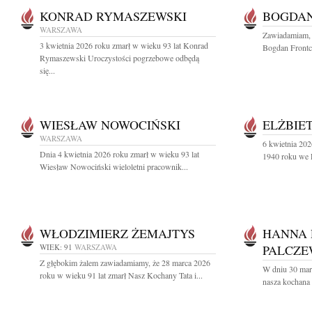
KONRAD RYMASZEWSKI
BOGDAN
WARSZAWA
Zawiadamiam, 
3 kwietnia 2026 roku zmarł w wieku 93 lat Konrad
Bogdan Frontc
Rymaszewski Uroczystości pogrzebowe odbędą
się...
WIESŁAW NOWOCIŃSKI
ELŻBIE
WARSZAWA
6 kwietnia 202
Dnia 4 kwietnia 2026 roku zmarł w wieku 93 lat
1940 roku we L
Wiesław Nowociński wieloletni pracownik...
WŁODZIMIERZ ŻEMAJTYS
HANNA 
WIEK: 91
WARSZAWA
PALCZE
Z głębokim żalem zawiadamiamy, że 28 marca 2026
W dniu 30 mar
roku w wieku 91 lat zmarł Nasz Kochany Tata i...
nasza kochana 