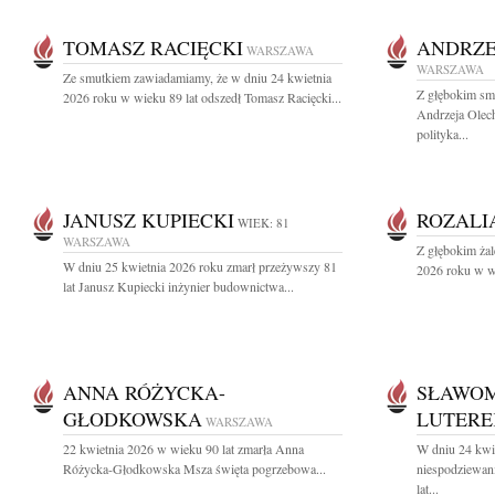
TOMASZ RACIĘCKI
ANDRZE
WARSZAWA
WARSZAWA
Ze smutkiem zawiadamiamy, że w dniu 24 kwietnia
Z głębokim sm
2026 roku w wieku 89 lat odszedł Tomasz Racięcki...
Andrzeja Olec
polityka...
JANUSZ KUPIECKI
ROZALI
WIEK: 81
WARSZAWA
Z głębokim ża
W dniu 25 kwietnia 2026 roku zmarł przeżywszy 81
2026 roku w wi
lat Janusz Kupiecki inżynier budownictwa...
ANNA RÓŻYCKA-
SŁAWOM
GŁODKOWSKA
LUTERE
WARSZAWA
22 kwietnia 2026 w wieku 90 lat zmarła Anna
W dniu 24 kwi
Różycka-Głodkowska Msza święta pogrzebowa...
niespodziewan
lat...