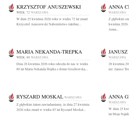
KRZYSZTOF ANUSZEWSKI
ANNA C
WIEK: 72
WARSZAWA
WARSZAWA
W dniu 25 kwietnia 2026 roku w wieku 72 lat zmarł
Z głębokim sm
Krzysztof Anuszewski Nabożeństwo żałobne...
kwietnia 2026 
Anna...
MARIA NEKANDA-TREPKA
JANUSZ
WIEK: 80
WARSZAWA
WARSZAWA
Dnia 26 kwietnia 2026 roku odeszła do nas w wieku
28 kwietnia 20
80 lat Maria Nekanda-Trepka z domu Grochowska...
inż. Janusz T
RYSZARD MOSKAL
ANNA G
WARSZAWA
WARSZAWA
Z głębokim żalem zawiadamiamy, że dnia 27 kwietnia
W dniu 25 kwi
2026 roku zmarł w wieku 85 lat Ryszard Moskal...
lat Moja Najuk