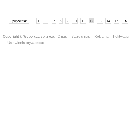
« poprzednie
1
...
7
8
9
10
11
12
13
14
15
16
Copyright © Wyborcza sp. z o.o.
O nas
Staże u nas
Reklama
Polityka 
Ustawienia prywatności