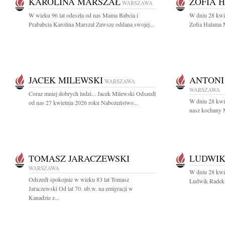
KAROLINA MARSZAŁ
ZOFIA 
WARSZAWA
W wieku 96 lat odeszła od nas Mama Babcia i
W dniu 28 kwie
Prababcia Karolina Marszał Zawsze oddana swojej...
Zofia Halama M
JACEK MILEWSKI
ANTONI
WARSZAWA
WARSZAWA
Coraz mniej dobrych ludzi... Jacek Milewski Odszedł
W dniu 28 kwie
od nas 27 kwietnia 2026 roku Nabożeństwo...
nasz kochany M
TOMASZ JARACZEWSKI
LUDWIK
WARSZAWA
W dniu 28 kwie
Odszedł spokojnie w wieku 83 lat Tomasz
Ludwik Radek a
Jaraczewski Od lat 70. ub.w. na emigracji w
Kanadzie z...