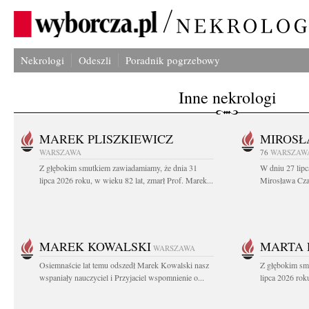
Nekrologi
Odeszli
Poradnik pogrzebowy
Inne nekrologi
MAREK PLISZKIEWICZ
MIROSŁ
WARSZAWA
76
WARSZAW
Z głębokim smutkiem zawiadamiamy, że dnia 31
W dniu 27 lipc
lipca 2026 roku, w wieku 82 lat, zmarł Prof. Marek...
Mirosława Czar
MAREK KOWALSKI
MARTA 
WARSZAWA
Osiemnaście lat temu odszedł Marek Kowalski nasz
Z głębokim sm
wspaniały nauczyciel i Przyjaciel wspomnienie o...
lipca 2026 roku