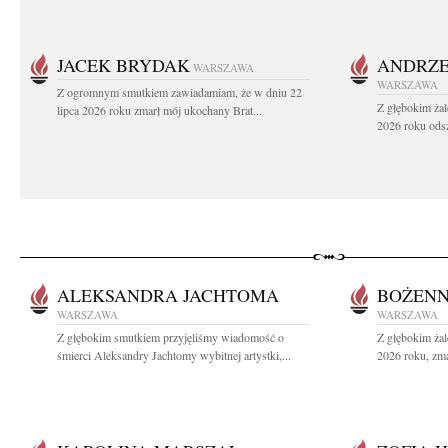
JACEK BRYDAK
ANDRZE
WARSZAWA
WARSZAWA
Z ogromnym smutkiem zawiadamiam, że w dniu 22
Z głębokim żal
lipca 2026 roku zmarł mój ukochany Brat...
2026 roku odsz
ALEKSANDRA JACHTOMA
BOŻENN
WARSZAWA
WARSZAWA
Z głębokim smutkiem przyjęliśmy wiadomość o
Z głębokim ża
śmierci Aleksandry Jachtomy wybitnej artystki,...
2026 roku, zma