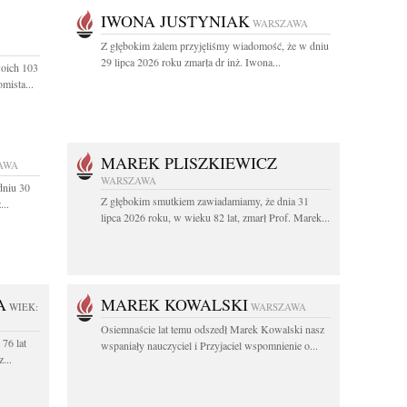
IWONA JUSTYNIAK
WARSZAWA
Z głębokim żalem przyjęliśmy wiadomość, że w dniu
29 lipca 2026 roku zmarła dr inż. Iwona...
woich 103
mista...
MAREK PLISZKIEWICZ
AWA
WARSZAWA
dniu 30
Z głębokim smutkiem zawiadamiamy, że dnia 31
...
lipca 2026 roku, w wieku 82 lat, zmarł Prof. Marek...
A
MAREK KOWALSKI
WIEK:
WARSZAWA
Osiemnaście lat temu odszedł Marek Kowalski nasz
76 lat
wspaniały nauczyciel i Przyjaciel wspomnienie o...
...