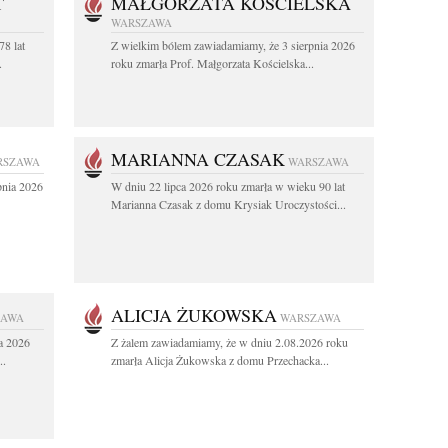
T
MAŁGORZATA KOŚCIELSKA
WARSZAWA
78 lat
Z wielkim bólem zawiadamiamy, że 3 sierpnia 2026
.
roku zmarła Prof. Małgorzata Kościelska...
MARIANNA CZASAK
RSZAWA
WARSZAWA
pnia 2026
W dniu 22 lipca 2026 roku zmarła w wieku 90 lat
Marianna Czasak z domu Krysiak Uroczystości...
ALICJA ŻUKOWSKA
ZAWA
WARSZAWA
a 2026
Z żalem zawiadamiamy, że w dniu 2.08.2026 roku
..
zmarła Alicja Żukowska z domu Przechacka...