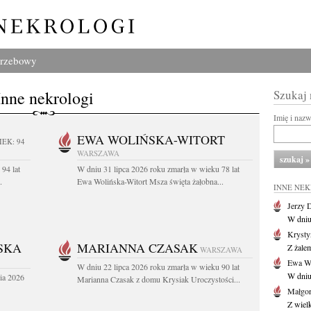
grzebowy
Inne nekrologi
Szukaj
Imię i naz
EWA WOLIŃSKA-WITORT
IEK: 94
WARSZAWA
94 lat
W dniu 31 lipca 2026 roku zmarła w wieku 78 lat
.
Ewa Wolińska-Witort Msza święta żałobna...
INNE NE
Jerzy 
W dniu
Krysty
SKA
MARIANNA CZASAK
Z żalem
WARSZAWA
Ewa Wo
W dniu 22 lipca 2026 roku zmarła w wieku 90 lat
W dniu
ia 2026
Marianna Czasak z domu Krysiak Uroczystości...
Małgor
Z wiel