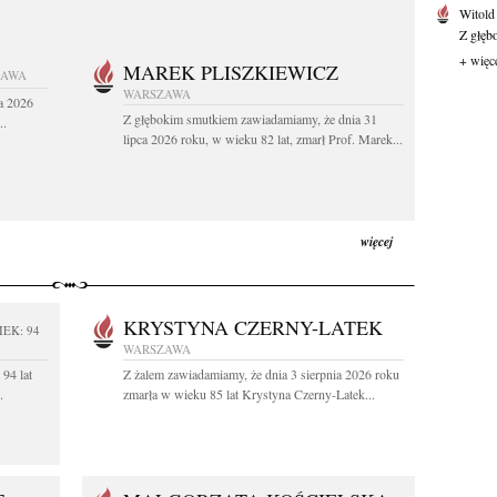
Witold
Z głęb
+ więc
MAREK PLISZKIEWICZ
ZAWA
WARSZAWA
a 2026
Z głębokim smutkiem zawiadamiamy, że dnia 31
..
lipca 2026 roku, w wieku 82 lat, zmarł Prof. Marek...
więcej
KRYSTYNA CZERNY-LATEK
IEK: 94
WARSZAWA
94 lat
Z żalem zawiadamiamy, że dnia 3 sierpnia 2026 roku
.
zmarła w wieku 85 lat Krystyna Czerny-Latek...