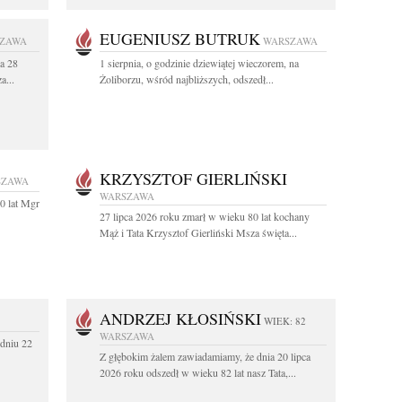
EUGENIUSZ BUTRUK
ZAWA
WARSZAWA
a 28
1 sierpnia, o godzinie dziewiątej wieczorem, na
a...
Żoliborzu, wśród najbliższych, odszedł...
KRZYSZTOF GIERLIŃSKI
SZAWA
WARSZAWA
0 lat Mgr
27 lipca 2026 roku zmarł w wieku 80 lat kochany
Mąż i Tata Krzysztof Gierliński Msza święta...
ANDRZEJ KŁOSIŃSKI
WIEK: 82
WARSZAWA
dniu 22
Z głębokim żalem zawiadamiamy, że dnia 20 lipca
2026 roku odszedł w wieku 82 lat nasz Tata,...