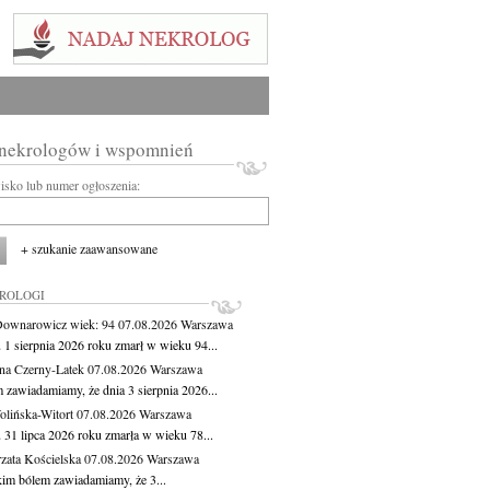
 nekrologów i wspomnień
wisko lub numer ogłoszenia:
+ szukanie zaawansowane
KROLOGI
Downarowicz
wiek: 94
07.08.2026
Warszawa
 1 sierpnia 2026 roku zmarł w wieku 94...
na Czerny-Latek
07.08.2026
Warszawa
 zawiadamiamy, że dnia 3 sierpnia 2026...
lińska-Witort
07.08.2026
Warszawa
 31 lipca 2026 roku zmarła w wieku 78...
zata Kościelska
07.08.2026
Warszawa
kim bólem zawiadamiamy, że 3...