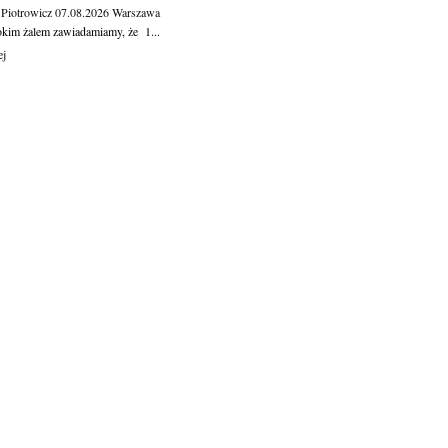
 Piotrowicz
07.08.2026
Warszawa
okim żalem zawiadamiamy, że 1...
ej