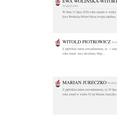
EWA WOLIŃSKA-WITOR
WARSZAWA
W dniu 31 lipca 2026 roku zmarła w wieku 
Ewa Wolińska-Witort Msza święta żałobna..
WITOLD PIOTROWICZ
WA
Z głębokim żalem zawiadamiamy, że 1 sier
roku zmarł nasz ukochany Mąż,...
MARIAN JURECZKO
WARS
Z głębokim żalem zawiadamiamy, że 29 lipc
roku zmarł w wieku 92 lat Marian Jureczko.