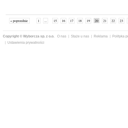
« poprzednie
1
...
15
16
17
18
19
20
21
22
23
»
Copyright © Wyborcza sp. z o.o.
O nas
Staże u nas
Reklama
Polityka 
Ustawienia prywatności