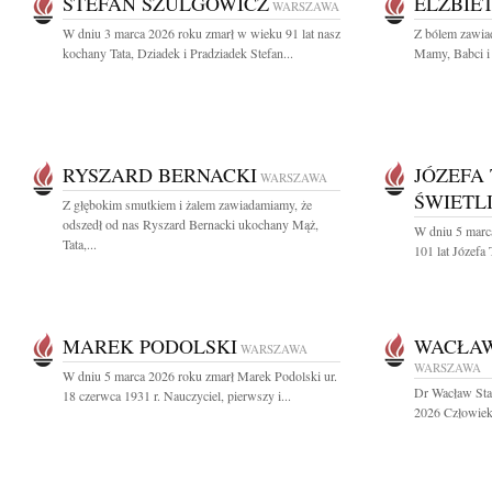
STEFAN SZULGOWICZ
ELŻBIE
WARSZAWA
W dniu 3 marca 2026 roku zmarł w wieku 91 lat nasz
Z bólem zawia
kochany Tata, Dziadek i Pradziadek Stefan...
Mamy, Babci i 
RYSZARD BERNACKI
JÓZEFA
WARSZAWA
ŚWIETL
Z głębokim smutkiem i żalem zawiadamiamy, że
odszedł od nas Ryszard Bernacki ukochany Mąż,
W dniu 5 marc
Tata,...
101 lat Józefa 
MAREK PODOLSKI
WACŁAW
WARSZAWA
WARSZAWA
W dniu 5 marca 2026 roku zmarł Marek Podolski ur.
Dr Wacław Sta
18 czerwca 1931 r. Nauczyciel, pierwszy i...
2026 Człowiek 