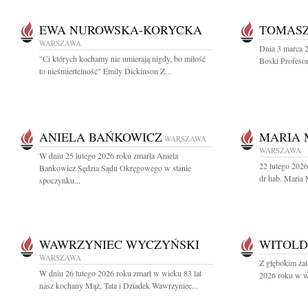
EWA NUROWSKA-KORYCKA
TOMASZ
WARSZAWA
Dnia 3 marca 2
"Ci których kochamy nie umierają nigdy, bo miłość
Boski Profesor
to nieśmiertelność" Emily Dickinson Z...
ANIELA BAŃKOWICZ
MARIA 
WARSZAWA
WARSZAWA
W dniu 25 lutego 2026 roku zmarła Aniela
22 lutego 2026
Bańkowicz Sędzia Sądu Okręgowego w stanie
dr hab. Maria 
spoczynku...
WAWRZYNIEC WYCZYŃSKI
WITOLD
WARSZAWA
Z głębokim ża
W dniu 26 lutego 2026 roku zmarł w wieku 83 lat
2026 roku w wi
nasz kochany Mąż, Tata i Dziadek Wawrzyniec...