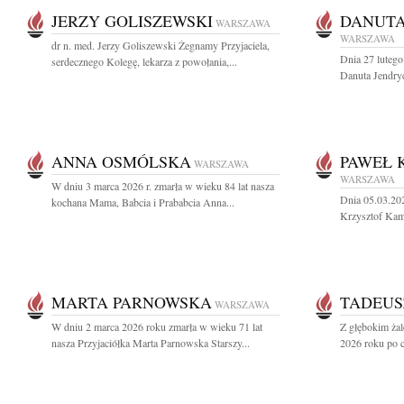
JERZY GOLISZEWSKI
DANUTA
WARSZAWA
WARSZAWA
dr n. med. Jerzy Goliszewski Żegnamy Przyjaciela,
Dnia 27 lutego
serdecznego Kolegę, lekarza z powołania,...
Danuta Jendryc
ANNA OSMÓLSKA
PAWEŁ 
WARSZAWA
WARSZAWA
W dniu 3 marca 2026 r. zmarła w wieku 84 lat nasza
Dnia 05.03.20
kochana Mama, Babcia i Prababcia Anna...
Krzysztof Kame
MARTA PARNOWSKA
TADEUS
WARSZAWA
W dniu 2 marca 2026 roku zmarła w wieku 71 lat
Z głębokim ża
nasza Przyjaciółka Marta Parnowska Starszy...
2026 roku po ci