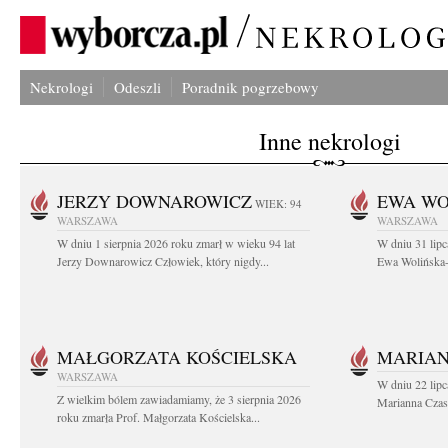
Nekrologi
Odeszli
Poradnik pogrzebowy
Inne nekrologi
JERZY DOWNAROWICZ
EWA WO
WIEK: 94
WARSZAWA
WARSZAWA
W dniu 1 sierpnia 2026 roku zmarł w wieku 94 lat
W dniu 31 lipc
Jerzy Downarowicz Człowiek, który nigdy...
Ewa Wolińska-W
MAŁGORZATA KOŚCIELSKA
MARIAN
WARSZAWA
W dniu 22 lipc
Z wielkim bólem zawiadamiamy, że 3 sierpnia 2026
Marianna Czas
roku zmarła Prof. Małgorzata Kościelska...