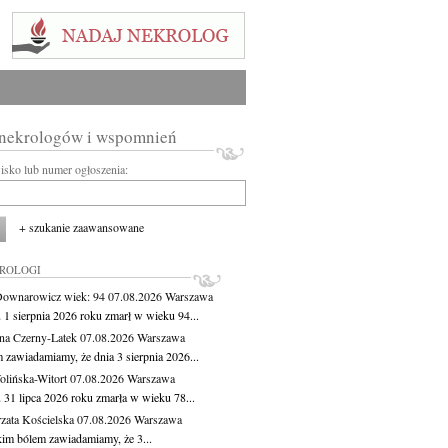
 nekrologów i wspomnień
wisko lub numer ogłoszenia:
+ szukanie zaawansowane
KROLOGI
Downarowicz
wiek: 94
07.08.2026
Warszawa
 1 sierpnia 2026 roku zmarł w wieku 94...
na Czerny-Latek
07.08.2026
Warszawa
 zawiadamiamy, że dnia 3 sierpnia 2026...
lińska-Witort
07.08.2026
Warszawa
 31 lipca 2026 roku zmarła w wieku 78...
zata Kościelska
07.08.2026
Warszawa
kim bólem zawiadamiamy, że 3...