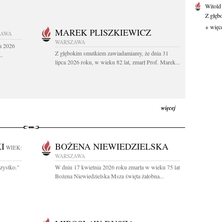
Witold
Z głęb
+ więc
MAREK PLISZKIEWICZ
ZAWA
WARSZAWA
a 2026
Z głębokim smutkiem zawiadamiamy, że dnia 31
..
lipca 2026 roku, w wieku 82 lat, zmarł Prof. Marek...
więcej
I
BOŻENA NIEWIEDZIELSKA
WIEK:
WARSZAWA
zystko."
W dniu 17 kwietnia 2026 roku zmarła w wieku 75 lat
Bożena Niewiedzielska Msza święta żałobna...