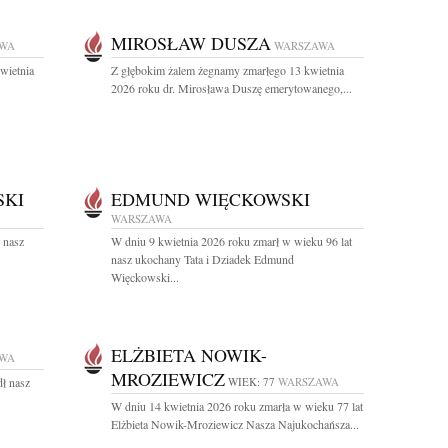
MIROSŁAW DUSZA
WA
WARSZAWA
wietnia
Z głębokim żalem żegnamy zmarłego 13 kwietnia
2026 roku dr. Mirosława Duszę emerytowanego,...
SKI
EDMUND WIĘCKOWSKI
WARSZAWA
 nasz
W dniu 9 kwietnia 2026 roku zmarł w wieku 96 lat
.
nasz ukochany Tata i Dziadek Edmund
Więckowski...
ELŻBIETA NOWIK-
WA
MROZIEWICZ
dł nasz
WIEK: 77
WARSZAWA
W dniu 14 kwietnia 2026 roku zmarła w wieku 77 lat
Elżbieta Nowik-Mroziewicz Nasza Najukochańsza...