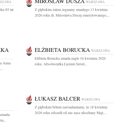
MIROSŁAW DUSZA
SZAWA
WARSZAWA
ku 85 lat
Z głębokim żalem żegnamy zmarłego 13 kwietnia
2026 roku dr. Mirosława Duszę emerytowanego,...
ĘKA
ELŻBIETA BORUCKA
WARSZAWA
Elżbieta Borucka zmarła nagle 16 kwietnia 2026
ła Anna
roku. Absolwentka Liceum Sióstr...
..
ŁUKASZ BALCER
WARSZAWA
Z głębokim bólem zawiadamiamy, że 18 kwietnia
2026 roku odszedł od nas nasz ukochany Mąż,...
 zmarła
ia...