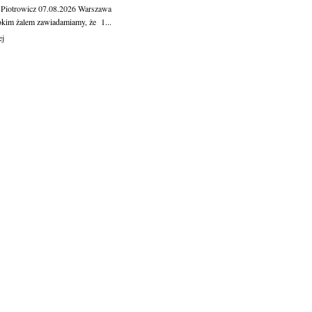
 Piotrowicz
07.08.2026
Warszawa
okim żalem zawiadamiamy, że 1...
ej