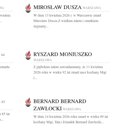
MIROSŁAW DUSZA
WA
WARSZAWA
wietnia
W dniu 13 kwietnia 2026 r. w Warszawie zmarł
..
Mirosław Dusza Z wielkim żalem i smutkiem
żegnamy...
RYSZARD MONIUSZKO
 84
WARSZAWA
 zmarła
Z głębokim żalem zawiadamiamy, że 11 kwietnia
2026 roku w wieku 92 lat zmarł nasz kochany Mąż
i...
BERNARD BERNARD
 85
ZAWŁOCKI
WARSZAWA
 85 lat
W dniu 14 kwietnia 2026 roku zmarł w wieku 89 lat
...
kochany Mąż, Tata i Dziadek Bernard Zawłocki...