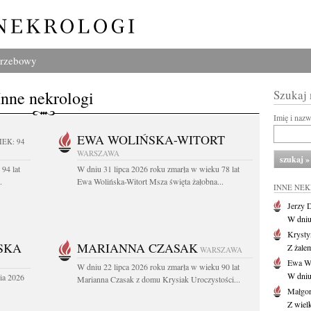
grzebowy
Inne nekrologi
Szukaj
Imię i naz
EWA WOLIŃSKA-WITORT
IEK: 94
WARSZAWA
94 lat
W dniu 31 lipca 2026 roku zmarła w wieku 78 lat
.
Ewa Wolińska-Witort Msza święta żałobna...
INNE NE
Jerzy 
W dniu
Krysty
SKA
MARIANNA CZASAK
Z żalem
WARSZAWA
Ewa Wo
W dniu 22 lipca 2026 roku zmarła w wieku 90 lat
W dniu
ia 2026
Marianna Czasak z domu Krysiak Uroczystości...
Małgor
Z wiel