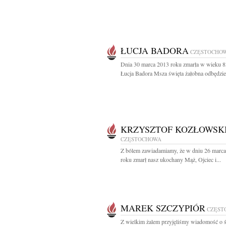
ŁUCJA BADORA
CZĘSTOCHO
Dnia 30 marca 2013 roku zmarła w wieku 83
Łucja Badora Msza święta żałobna odbędzie 
KRZYSZTOF KOZŁOWSK
CZĘSTOCHOWA
Z bólem zawiadamiamy, że w dniu 26 marc
roku zmarł nasz ukochany Mąż, Ojciec i...
MAREK SZCZYPIÓR
CZĘST
Z wielkim żalem przyjęliśmy wiadomość o ś