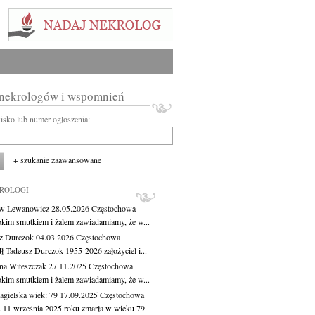
 nekrologów i wspomnień
wisko lub numer ogłoszenia:
+ szukanie zaawansowane
KROLOGI
aw Lewanowicz
28.05.2026
Częstochowa
okim smutkiem i żalem zawiadamiamy, że w...
z Durczok
04.03.2026
Częstochowa
ł Tadeusz Durczok 1955-2026 założyciel i...
na Witeszczak
27.11.2025
Częstochowa
okim smutkiem i żalem zawiadamiamy, że w...
agielska
wiek: 79
17.09.2025
Częstochowa
 11 września 2025 roku zmarła w wieku 79...