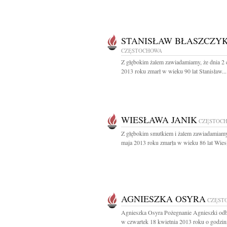
STANISŁAW BŁASZCZY
CZĘSTOCHOWA
Z głębokim żalem zawiadamiamy, że dnia 2
2013 roku zmarł w wieku 90 lat Stanisław...
WIESŁAWA JANIK
CZĘSTOC
Z głębokim smutkiem i żalem zawiadamiamy
maja 2013 roku zmarła w wieku 86 lat Wies
AGNIESZKA OSYRA
CZĘST
Agnieszka Osyra Pożegnanie Agnieszki odb
w czwartek 18 kwietnia 2013 roku o godzini