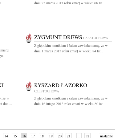
...
dniu 23 marca 2013 roku zmarł w wieku 66 lat...
ZYGMUNT DREWS
CZĘSTOCHOWA
Z głębokim smutkiem i żalem zawiadamiamy, że w
mierci
dniu 1 marca 2013 roku zmarł w wieku 84 lat...
o...
KI
RYSZARD ŁAZORKO
CZĘSTOCHOWA
, że w
Z głębokim smutkiem i żalem zawiadamiamy, że w
t doc....
dniu 16 lutego 2013 roku zmarł w wieku 80 lat...
14
15
16
17
18
19
20
21
...
32
następne