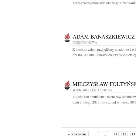
Marka Szczypióra Wieloletniego Pracownika
ADAM BANASZKIEWICZ
CZĘSTOCHOWA
Z wielkim żalem przyjęliśmy wiadomość o ś
dra inż. Adama Banaszkiewicza Wieloletnieg
MIECZYSŁAW FOLTYŃS
WIEK: 80
CZĘSTOCHOWA
Z głębokim smutkiem i żalem zawiadamiamy
dniu 3 lutego 2013 roku zmarł w wieku 80 la
« poprzednie
1
...
11
12
13