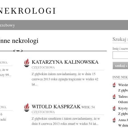
grzebowy
Inne nekrologi
Szukaj
Imię i naz
KATARZYNA KALINOWSKA
HOWA
CZĘSTOCHOWA
, że w
Z głębokim żalem zawiadamiamy, że w dniu 15
szy 99...
INNE NE
czerwca 2013 roku zginęła tragicznie w wieku 42
lat...
Wiesł
Z głęb
Tadeus
Odszed
WITOLD KASPRZAK
OWA
WIEK: 54
Krysty
CZĘSTOCHOWA
Z głęb
 6
Z głębokim smutkiem i żalem zawiadamiamy, że w
racki
Anna J
dniu 8 czerwca 2013 roku zmarł w wieku 54 lat...
W dniu