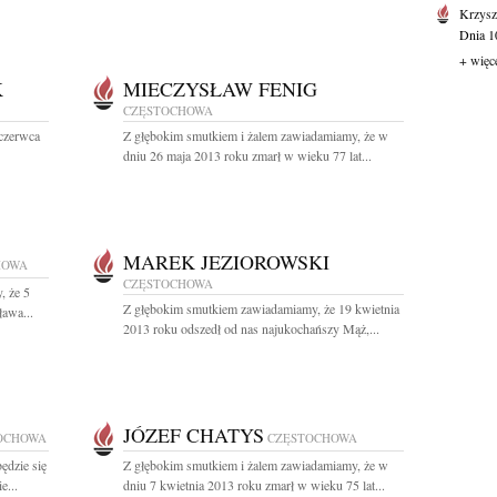
Krzysz
Dnia 10
+ więc
K
MIECZYSŁAW FENIG
CZĘSTOCHOWA
 czerwca
Z głębokim smutkiem i żalem zawiadamiamy, że w
dniu 26 maja 2013 roku zmarł w wieku 77 lat...
MAREK JEZIOROWSKI
HOWA
CZĘSTOCHOWA
, że 5
Z głębokim smutkiem zawiadamiamy, że 19 kwietnia
ława...
2013 roku odszedł od nas najukochańszy Mąż,...
JÓZEF CHATYS
OCHOWA
CZĘSTOCHOWA
ędzie się
Z głębokim smutkiem i żalem zawiadamiamy, że w
e...
dniu 7 kwietnia 2013 roku zmarł w wieku 75 lat...