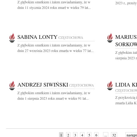
Z głębokim smutkiem i żalem zawiadamiamy, że w
2023 r., przeż
dniu 11 stycznia 2024 roku zmarł w wieku 79 lat...
SABINA LONTY
MARIUS
CZĘSTOCHOWA
SORKOW
Z głębokim smutkiem i żalem zawiadamiamy, że w
dniu 27 września 2023 roku zmarła w wieku 77 lat...
Z głębokim ża
sierpnia 2023 r
ANDRZEJ SIWIŃSKI
LIDIA 
CZĘSTOCHOWA
CZĘSTOCHO
Z głębokim smutkiem i żalem zawiadamiamy, że w
Z przykrością 
dniu 1 sierpnia 2023 roku zmarł w wieku 91 lat...
zmarła Lidia K
1
2
3
4
5
6
...
32
następ