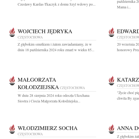
października 2
Czesławy Kardas-Tkaczyk z domu Szyl wdowy po...
Mama i...
WOJCIECH JĘDRYKA
EDWARD
CZĘSTOCHOWA
CZĘSTOCHO
Z głębokim smutkiem i żalem zawiadamiamy, że w
20 września 2
dniu 18 października 2024 roku zmarł w wieku 85...
honorowy Prez
MAŁGORZATA
KATARZ
KOŁODZIEJSKA
CZĘSTOCHO
CZĘSTOCHOWA
"Życie choć pi
W dniu 28 sierpnia 2024 roku odeszła Ukochana
chwila By zgasi
Siostra i Ciocia Małgorzata Kołodziejska...
WŁODZIMIERZ SOCHA
ANNA D
CZĘSTOCHOWA
Z głębokim ża