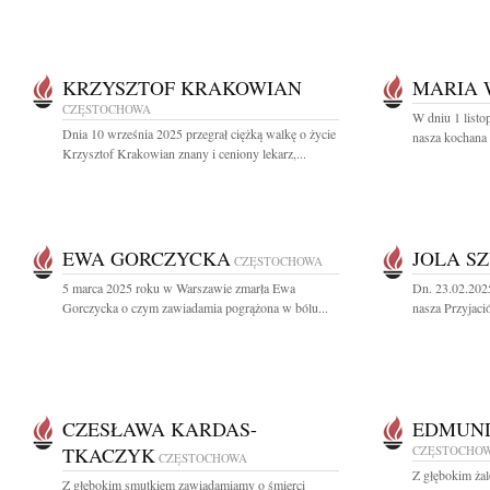
KRZYSZTOF KRAKOWIAN
MARIA 
CZĘSTOCHOWA
W dniu 1 listo
Dnia 10 września 2025 przegrał ciężką walkę o życie
nasza kochana 
Krzysztof Krakowian znany i ceniony lekarz,...
EWA GORCZYCKA
JOLA S
CZĘSTOCHOWA
5 marca 2025 roku w Warszawie zmarła Ewa
Dn. 23.02.202
Gorczycka o czym zawiadamia pogrążona w bólu...
nasza Przyjació
CZESŁAWA KARDAS-
EDMUND
TKACZYK
CZĘSTOCHO
CZĘSTOCHOWA
Z głębokim ża
Z głębokim smutkiem zawiadamiamy o śmierci