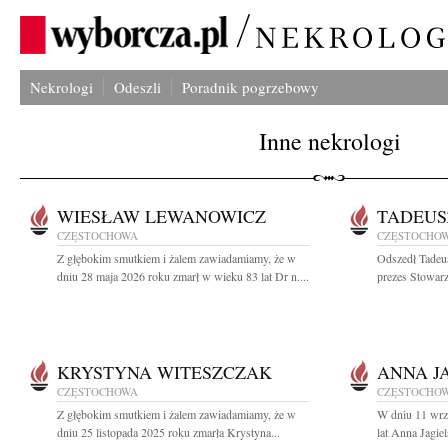
Nekrologi
Odeszli
Poradnik pogrzebowy
Inne nekrologi
WIESŁAW LEWANOWICZ
TADEUS
CZĘSTOCHOWA
CZĘSTOCHO
Z głębokim smutkiem i żalem zawiadamiamy, że w
Odszedł Tadeu
dniu 28 maja 2026 roku zmarł w wieku 83 lat Dr n....
prezes Stowarz
KRYSTYNA WITESZCZAK
ANNA J
CZĘSTOCHOWA
CZĘSTOCHO
Z głębokim smutkiem i żalem zawiadamiamy, że w
W dniu 11 wrz
dniu 25 listopada 2025 roku zmarła Krystyna...
lat Anna Jagie