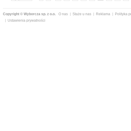
»
Copyright © Wyborcza sp. z o.o.
O nas
Staże u nas
Reklama
Polityka 
Ustawienia prywatności