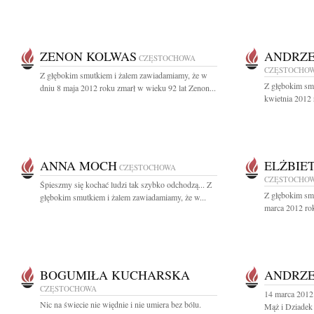
ZENON KOLWAS
ANDRZE
CZĘSTOCHOWA
CZĘSTOCHO
Z głębokim smutkiem i żalem zawiadamiamy, że w
Z głębokim sm
dniu 8 maja 2012 roku zmarł w wieku 92 lat Zenon...
kwietnia 2012 
ANNA MOCH
ELŻBIE
CZĘSTOCHOWA
CZĘSTOCHO
Śpieszmy się kochać ludzi tak szybko odchodzą... Z
Z głębokim sm
głębokim smutkiem i żalem zawiadamiamy, że w...
marca 2012 rok
BOGUMIŁA KUCHARSKA
ANDRZE
CZĘSTOCHOWA
14 marca 2012 
Nic na świecie nie więdnie i nie umiera bez bólu.
Mąż i Dziadek 