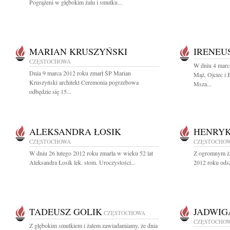
Pogrążeni w głębokim żalu i smutku...
MARIAN KRUSZYŃSKI
IRENEUS
CZĘSTOCHOWA
W dniu 4 marc
Dnia 9 marca 2012 roku zmarł ŚP Marian
Mąż, Ojciec i 
Kruszyński architekt Ceremonia pogrzebowa
Msza...
odbędzie się 15...
ALEKSANDRA ŁOSIK
HENRYK
CZĘSTOCHOWA
CZĘSTOCHO
W dniu 26 lutego 2012 roku zmarła w wieku 52 lat
Z ogromnym ża
Aleksandra Łosik lek. stom. Uroczystości...
2012 roku odsz
TADEUSZ GOLIK
JADWIG
CZĘSTOCHOWA
CZĘSTOCHO
Z głębokim smutkiem i żalem zawiadamiamy, że dnia