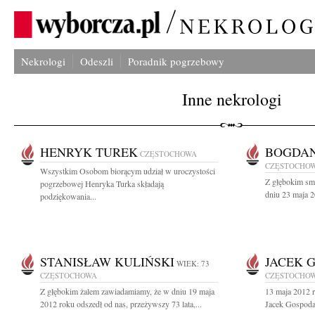
Nekrologi
Odeszli
Poradnik pogrzebowy
Inne nekrologi
HENRYK TUREK
BOGDAN
CZĘSTOCHOWA
CZĘSTOCHO
Wszystkim Osobom biorącym udział w uroczystości
Z głębokim sm
pogrzebowej Henryka Turka składają
dniu 23 maja 2
podziękowania...
STANISŁAW KULIŃSKI
JACEK 
WIEK: 73
CZĘSTOCHOWA
CZĘSTOCHO
Z głębokim żalem zawiadamiamy, że w dniu 19 maja
13 maja 2012 r
2012 roku odszedł od nas, przeżywszy 73 lata,...
Jacek Gospoda