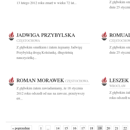
Z głębokim sm
13 lutego 2012 roku zmarł w wieku 72 lat...
dniu 25 styczn
JADWIGA PRZYBYLSKA
ROMUA
CZĘSTOCHOWA
CZĘSTOCHO
Z głębokim smutkiem i żalem żegnamy Jadwigę
Z głębokim sm
Przybylską drogą Koleżankę, długoletnią
dniu 25 styczn
nauczycielkę...
ROMAN MORAWEK
LESZEK
CZĘSTOCHOWA
WROCŁAW
Z głębokim żalem zawiadamiamy, że 18 stycznia
Z głębokim żal
2012 roku odszedł od nas na zawsze, przeżywszy
roku odszedł n
69...
« poprzednie
1
...
14
15
16
17
18
19
20
21
22