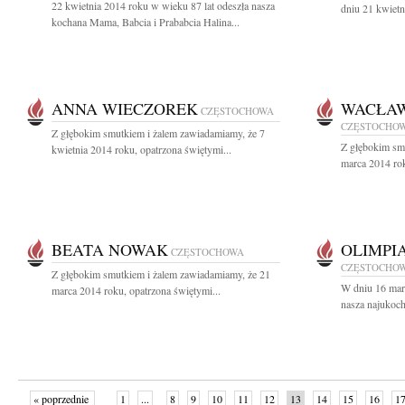
22 kwietnia 2014 roku w wieku 87 lat odeszła nasza
dniu 21 kwietn
kochana Mama, Babcia i Prababcia Halina...
ANNA WIECZOREK
WACŁAW
CZĘSTOCHOWA
CZĘSTOCHO
Z głębokim smutkiem i żalem zawiadamiamy, że 7
Z głębokim sm
kwietnia 2014 roku, opatrzona świętymi...
marca 2014 rok
BEATA NOWAK
OLIMPI
CZĘSTOCHOWA
CZĘSTOCHO
Z głębokim smutkiem i żalem zawiadamiamy, że 21
W dniu 16 mar
marca 2014 roku, opatrzona świętymi...
nasza najukoch
« poprzednie
1
...
8
9
10
11
12
13
14
15
16
1