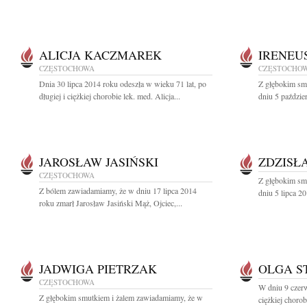
ALICJA KACZMAREK
IRENEU
CZĘSTOCHOWA
CZĘSTOCHO
Dnia 30 lipca 2014 roku odeszła w wieku 71 lat, po
Z głębokim sm
długiej i ciężkiej chorobie lek. med. Alicja...
dniu 5 paździe
JAROSŁAW JASIŃSKI
ZDZISŁ
CZĘSTOCHOWA
Z głębokim sm
Z bólem zawiadamiamy, że w dniu 17 lipca 2014
dniu 5 lipca 20
roku zmarł Jarosław Jasiński Mąż, Ojciec,...
JADWIGA PIETRZAK
OLGA S
CZĘSTOCHOWA
W dniu 9 czer
Z głębokim smutkiem i żalem zawiadamiamy, że w
ciężkiej chorob