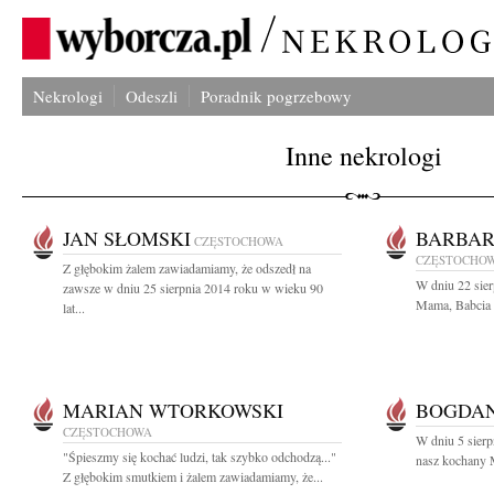
Nekrologi
Odeszli
Poradnik pogrzebowy
Inne nekrologi
JAN SŁOMSKI
BARBAR
CZĘSTOCHOWA
CZĘSTOCHO
Z głębokim żalem zawiadamiamy, że odszedł na
W dniu 22 sier
zawsze w dniu 25 sierpnia 2014 roku w wieku 90
Mama, Babcia i
lat...
MARIAN WTORKOWSKI
BOGDA
CZĘSTOCHOWA
W dniu 5 sierp
"Śpieszmy się kochać ludzi, tak szybko odchodzą..."
nasz kochany M
Z głębokim smutkiem i żalem zawiadamiamy, że...