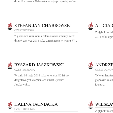
dniu 18 czerwca 2014 roku zmarła po długiej walce...
STEFAN JAN CHABROWSKI
ALICJA
CZĘSTOCHOWA
Z głębokim ża
Z głębokim smutkiem i żalem zawiadamiamy, że w
2014 roku zgin
dniu 9 czerwca 2014 roku zmarł nagle w wieku 77...
RYSZARD JASZKOWSKI
ANDRZE
CZĘSTOCHOWA
CZĘSTOCHO
W dniu 14 maja 2014 roku w wieku 86 lat po
"Nie umiera te
długotrwałych cierpieniach zmarł Ryszard
głębokim żale
Jaszkowski...
lutego...
HALINA JACNIACKA
WIESŁA
CZĘSTOCHOWA
Z głębokim sm