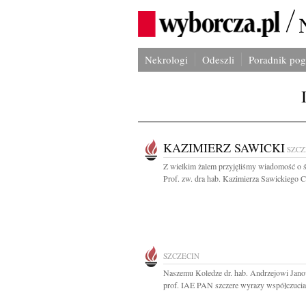
Nekrologi
Odeszli
Poradnik po
KAZIMIERZ SAWICKI
SZCZ
Z wielkim żalem przyjęliśmy wiadomość o ś
Prof. zw. dra hab. Kazimierza Sawickiego C
SZCZECIN
Naszemu Koledze dr. hab. Andrzejowi Jan
prof. IAE PAN szczere wyrazy współczucia.