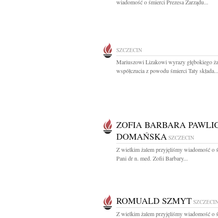
wiadomość o śmierci Prezesa Zarządu...
SZCZECIN
Mariuszowi Lizakowi wyrazy głębokiego ża
współczucia z powodu śmierci Taty składa..
ZOFIA BARBARA PAWLI
DOMAŃSKA
SZCZECIN
Z wielkim żalem przyjęliśmy wiadomość o ś
Pani dr n. med. Zofii Barbary...
ROMUALD SZMYT
SZCZECI
Z wielkim żalem przyjęliśmy wiadomość o ś