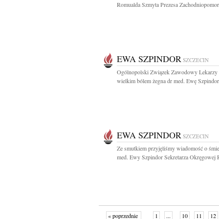
Romualda Szmyta Prezesa Zachodniopomors
EWA SZPINDOR
SZCZECIN
Ogólnopolski Związek Zawodowy Lekarzy 
wielkim bólem żegna dr med. Ewę Szpindor.
EWA SZPINDOR
SZCZECIN
Ze smutkiem przyjęliśmy wiadomość o śmie
med. Ewy Szpindor Sekretarza Okręgowej R
« poprzednie
1
...
10
11
12