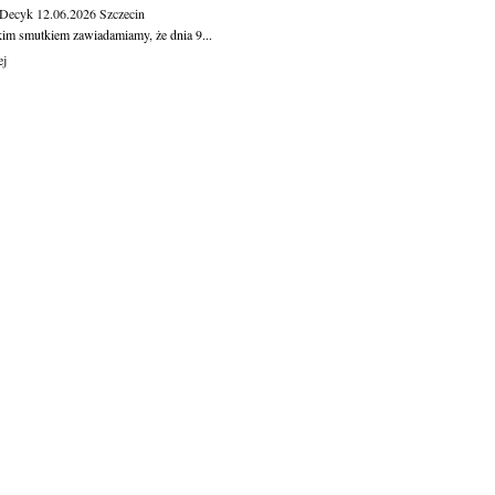
 Decyk
12.06.2026
Szczecin
kim smutkiem zawiadamiamy, że dnia 9...
ej