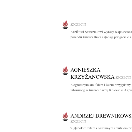
SZCZECIN
Kazikowi Sawczukowi wyrazy współczucia
powodu śmierci Brata składają przyjaciele z.
AGNIESZKA
KRZYŻANOWSKA
SZCZECIN
Z ogromnym smutkiem i żalem przyjęliśmy
informację o śmierci naszej Koleżanki Agnie
ANDRZEJ DREWNIKOWS
SZCZECIN
Z głębokim żalem i ogromnym smutkiem pr