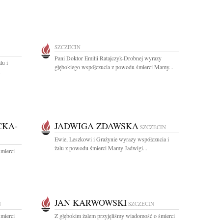
SZCZECIN
Pani Doktor Emilii Ratajczyk-Drobnej wyrazy
lu i
głębokiego współczucia z powodu śmierci Mamy...
.
CKA-
JADWIGA ZDAWSKA
SZCZECIN
Ewie, Leszkowi i Grażynie wyrazy współczucia i
żalu z powodu śmierci Mamy Jadwigi...
mierci
JAN KARWOWSKI
N
SZCZECIN
mierci
Z głębokim żalem przyjęliśmy wiadomość o śmierci