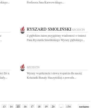
kiego...
Profesora Jana Karwowskiego...
RYSZARD SMOLIŃSKI
SZCZECIN
z
Z głębokim żalem przyjęliśmy wiadomość o śmierci
..
Pana Ryszarda Smolińskiego Wyrazy głębokiego...
SZCZECIN
rci Dr n.
Wyrazy współczucia i słowa wsparcia dla naszej
ady...
Koleżanki Renaty Staszyńskiej z powodu...
13
14
15
16
17
18
19
20
...
134
następne