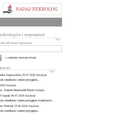
 nekrologów i wspomnień
wisko lub numer ogłoszenia:
+ szukanie zaawansowane
KROLOGI
ndra Szpaczyńska
29.07.2026
Szczecin
kim smutkiem i żalem przyjąłem...
.2026
Szczecin
ec. Joannie Martyniuk-Plasze wyrazy...
d Ciupak
08.07.2026
Szczecin
kim smutkiem i żalem przyjąłem wiadomość...
aw Pietrzak
25.06.2026
Szczecin
kim smutkiem i żalem przyjąłem...