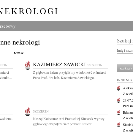
grzebowy
Inne nekrologi
Szukaj
Imię i naz
KAZIMIERZ SAWICKI
ECIN
SZCZECIN
mierci
Z głębokim żalem przyjęliśmy wiadomość o śmierci
złonka...
Pana Prof. dra hab. Kazimierza Sawickiego...
INNE NE
Aleksa
Z wiel
23.07
Pani m
SZCZECIN
Edwar
Z wiel
owskiemu
Naszej Koleżance Ani Prabuckiej-Ślusarek wyrazy
..
głębokiego współczucia z powodu śmierci...
Stanisł
Z wiel