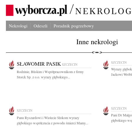
Nekrologi
Odeszli
Poradnik pogrzebowy
Inne nekrologi
SŁAWOMIR PASIK
SZCZECIN
SZCZECIN
Wyrazy głęboki
Rodzinie, Bliskim i Współpracownikom z firmy
Jackowi Wróblo
Storck Sp. z o.o. wyrazy głębokiego...
SZCZECIN
SZCZECIN
Pani Dr Małgo
Panu Ryszardowi i Wiolecie Słokom wyrazy
głębokiego wsp
głębokiego współczucia z powodu śmierci Mamy...