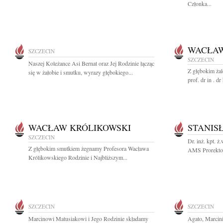
Członka...
WACŁAW
SZCZECIN
SZCZECIN
Naszej Koleżance Asi Bernat oraz Jej Rodzinie łącząc
Z głębokim ża
się w żałobie i smutku, wyrazy głębokiego...
prof. dr in . dr
WACŁAW KRÓLIKOWSKI
STANIS
SZCZECIN
Dr. inż. kpt. 
Z głębokim smutkiem żegnamy Profesora Wacława
AMS Prorektoro
Królikowskiego Rodzinie i Najbliższym...
SZCZECIN
SZCZECIN
Marcinowi Matusiakowi i Jego Rodzinie składamy
Agato, Marcin