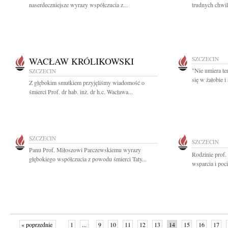
naserdeczniejsze wyrazy współczucia z...
trudnych chwil
WACŁAW KRÓLIKOWSKI
SZCZECIN
"Nie umiera te
SZCZECIN
się w żałobie 
Z głębokim smutkiem przyjęliśmy wiadomość o
śmierci Prof. dr hab. inż. dr h.c. Wacława...
SZCZECIN
SZCZECIN
Panu Prof. Miłoszowi Parczewskiemu wyrazy
Rodzinie prof
głębokiego współczucia z powodu śmierci Taty...
wsparcia i poci
« poprzednie
1
...
9
10
11
12
13
14
15
16
17