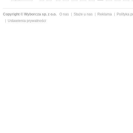
»
Copyright © Wyborcza sp. z o.o.
O nas
Staże u nas
Reklama
Polityka 
Ustawienia prywatności