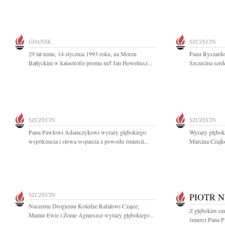
GDAŃSK
SZCZECIN
29 lat temu, 14 stycznia 1993 roku, na Morzu
Panu Ryszardo
Bałtyckim w katastrofie promu m/f Jan Heweliusz...
Szczecina serd
SZCZECIN
SZCZECIN
Panu Pawłowi Adamczykowi wyrazy głębokiego
Wyrazy głęboki
współczucia i słowa wsparcia z powodu śmiercii...
Marcina Czajk
SZCZECIN
PIOTR 
Naszemu Drogiemu Koledze Rafałowi Czajce,
Z głębokim sm
Mamie Ewie i Żonie Agnieszce wyrazy głębokiego...
śmierci Pana P