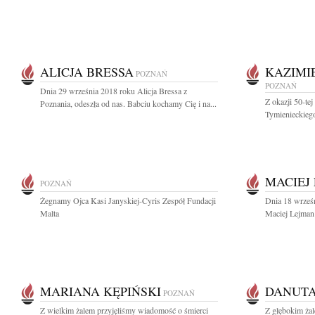
ALICJA BRESSA
KAZIMI
POZNAŃ
POZNAŃ
Dnia 29 września 2018 roku Alicja Bressa z
Z okazji 50-tej
Poznania, odeszła od nas. Babciu kochamy Cię i na...
Tymienieckiego
MACIEJ
POZNAŃ
Żegnamy Ojca Kasi Janyskiej-Cyris Zespół Fundacji
Dnia 18 wrześn
Malta
Maciej Lejman 
MARIANA KĘPIŃSKI
DANUT
POZNAŃ
Z wielkim żalem przyjęliśmy wiadomość o śmierci
Z głębokim ża