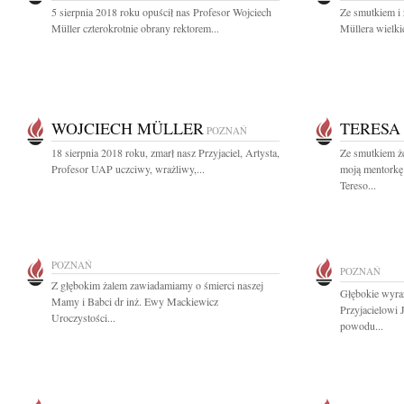
5 sierpnia 2018 roku opuścił nas Profesor Wojciech
Ze smutkiem i
Müller czterokrotnie obrany rektorem...
Müllera wielkie
WOJCIECH MÜLLER
TERESA
POZNAŃ
18 sierpnia 2018 roku, zmarł nasz Przyjaciel, Artysta,
Ze smutkiem że
Profesor UAP uczciwy, wrażliwy,...
moją mentorkę
Tereso...
POZNAŃ
POZNAŃ
Z głębokim żalem zawiadamiamy o śmierci naszej
Głębokie wyra
Mamy i Babci dr inż. Ewy Mackiewicz
Przyjacielowi 
Uroczystości...
powodu...