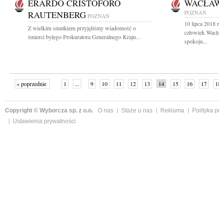
ERARDO CRISTOFORO
WACŁAW
RAUTENBERG
POZNAŃ
POZNAŃ
10 lipca 2018 
Z wielkim smutkiem przyjęliśmy wiadomość o
człowiek Wac
śmierci byłego Prokuratora Generalnego Kraju...
spokoju...
« poprzednie
1
...
9
10
11
12
13
14
15
16
17
1
Copyright © Wyborcza sp. z o.o.
O nas
Staże u nas
Reklama
Polityka 
Ustawienia prywatności