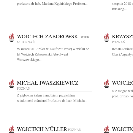
profesora dr hab. Mariana Kępińskiego Profesor...
sierpnia 2018 
Bussang...
WOJCIECH ZABOROWSKI
KRZYSZ
WIEK:
65
POZNAŃ
POZNAŃ
W marcu 2017 roku w Kalifornii zmarł w wieku 65
Renata Swinar
lat Wojciech Zaborowski Absolwent
Claa (Argentyn
Warszawskiego...
MICHAŁ IWASZKIEWICZ
WOJCIE
POZNAŃ
Nie mogąc wzi
Z głębokim żalem i smutkiem przyjęliśmy
prof. dr hab. W
wiadomość o śmierci Profesora dr. hab. Michała...
WOJCIECH MÜLLER
WOJCIE
POZNAŃ