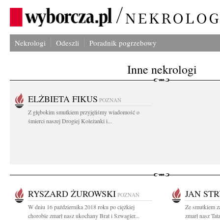
Nekrologi
Odeszli
Poradnik pogrzebowy
Inne nekrologi
ELŻBIETA FIKUS
POZNAŃ
Z głębokim smutkiem przyjęliśmy wiadomość o
śmierci naszej Drogiej Koleżanki i...
RYSZARD ŻUROWSKI
JAN ST
POZNAŃ
W dniu 16 października 2018 roku po ciężkiej
Ze smutkiem z
chorobie zmarł nasz ukochany Brat i Szwagier...
zmarł nasz Tat