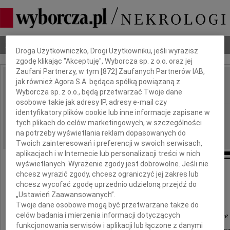
Dbamy o Twoją prywatność
Nekrologi
Odeszli
Poradnik pogrzebowy
Droga Użytkowniczko, Drogi Użytkowniku, jeśli wyrazisz
zgodę klikając "Akceptuję", Wyborcza sp. z o.o. oraz jej
Zaufani Partnerzy, w tym [
872
] Zaufanych Partnerów IAB,
jak również Agora S.A. będąca spółką powiązaną z
Krzysztof Swinarski
IMIĘ I NAZWISKO:
Wyborcza sp. z o.o., będą przetwarzać Twoje dane
osobowe takie jak adresy IP, adresy e-mail czy
identyfikatory plików cookie lub inne informacje zapisane w
Poznań
REGION:
tych plikach do celów marketingowych, w szczególności
31.08.2018
DATA EMISJI:
na potrzeby wyświetlania reklam dopasowanych do
Twoich zainteresowań i preferencji w swoich serwisach,
aplikacjach i w Internecie lub personalizacji treści w nich
wyświetlanych. Wyrażenie zgody jest dobrowolne. Jeśli nie
chcesz wyrazić zgody, chcesz ograniczyć jej zakres lub
chcesz wycofać zgodę uprzednio udzieloną przejdź do
Renata Swinarska-Gillioz (Genewa)
„Ustawień Zaawansowanych”.
Carlos George Claa (Argentyna)
Twoje dane osobowe mogą być przetwarzane także do
celów badania i mierzenia informacji dotyczących
Sébastien i Emmanuelle Werner Gillioz, Matteo i Romane
funkcjonowania serwisów i aplikacji lub łączone z danymi