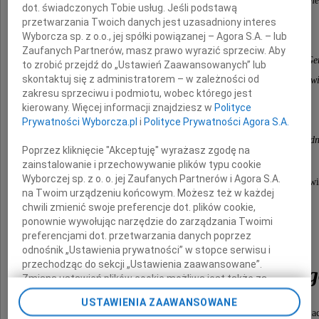
Fabien i Valentina Gillioz-Toni, Asia i Ulysse (Gen
dot. świadczonych Tobie usług. Jeśli podstawą
Krzysztof i Małgorzata Warowny Mazurczak,
przetwarzania Twoich danych jest uzasadniony interes
Wyborcza sp. z o.o., jej spółki powiązanej – Agora S.A. – lub
Marysia i Tomek (Warszawa)
Zaufanych Partnerów, masz prawo wyrazić sprzeciw. Aby
Zofia i Rafael Swinarski Huber, Krystyna i Antoni (G
to zrobić przejdź do „Ustawień Zaawansowanych” lub
skontaktuj się z administratorem – w zależności od
Wojciech i Hanna Swinarski Hellmann, ich dzieci i wnukow
zakresu sprzeciwu i podmiotu, wobec którego jest
wraz
kierowany. Więcej informacji znajdziesz w
Polityce
z krewnymi i przyjaciółmi
Prywatności Wyborcza.pl
i
Polityce Prywatności Agora S.A.
w Polsce, Szwajcarii, Argentynie, Brazylii i Stanach Zje
Poprzez kliknięcie "Akceptuję" wyrażasz zgodę na
zainstalowanie i przechowywanie plików typu cookie
Wyborczej sp. z o. o. jej Zaufanych Partnerów i Agora S.A.
wyrażają smutek w związku ze śmiercią w Genewi
na Twoim urządzeniu końcowym. Możesz też w każdej
21 sierpnia 2018 roku, w wieku 77 lat
chwili zmienić swoje preferencje dot. plików cookie,
ponownie wywołując narzędzie do zarządzania Twoimi
preferencjami dot. przetwarzania danych poprzez
odnośnik „Ustawienia prywatności” w stopce serwisu i
przechodząc do sekcji „Ustawienia zaawansowane”.
Krzysztofa Swinarskie
Zmiana ustawień plików cookie możliwa jest także za
pomocą ustawień przeglądarki.
USTAWIENIA ZAAWANSOWANE
Brata, Wuja, Dziadka stryjecznego, Kuzyna i Przyjac