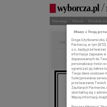
Nekrologi
Odeszli
Poradnik p
Dbamy o Twoją prywa
Ryszar
Droga Użytkowniczko, Dr
IMIĘ I NAZWISKO:
Partnerzy, w tym [
872
]
o.o., będą przetwarzać 
Poznań
REGION:
informacje zapisane w
dopasowanych do Twoich
19.10.2018
DATA EMISJI:
personalizacji treści 
ograniczyć jej zakres
Twoje dane osobowe mo
funkcjonowania serwisó
W dniu 16 paź
przetwarzania Twoich da
z
Zaufanych Partnerów, 
skontaktuj się z admin
ś.p. 
Więcej informacji znaj
Poprzez kliknięcie "Ak