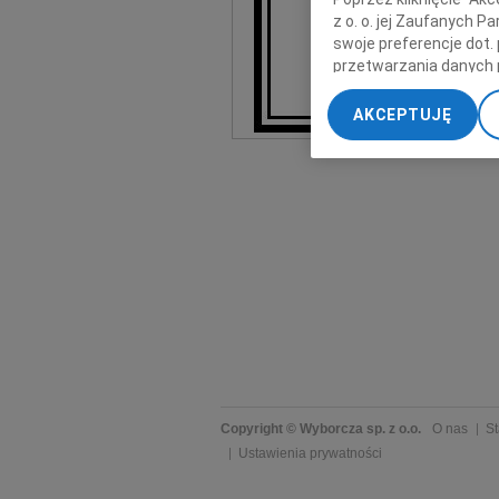
z o. o. jej Zaufanych 
Pozosta
swoje preferencje dot.
przetwarzania danych 
„Ustawienia zaawansow
AKCEPTUJĘ
My, nasi Zaufani Part
dokładnych danych geol
Przechowywanie informa
treści, badnie odbiorcó
Copyright © Wyborcza sp. z o.o.
O nas
St
Ustawienia prywatności