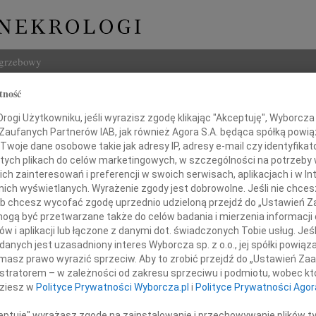
ogrzebowy
tność
Szukaj
d Żurowski
ogi Użytkowniku, jeśli wyrazisz zgodę klikając "Akceptuję", Wyborcza sp
Imię i na
 Zaufanych Partnerów IAB, jak również Agora S.A. będąca spółką powi
Twoje dane osobowe takie jak adresy IP, adresy e-mail czy identyfikato
 tych plikach do celów marketingowych, w szczególności na potrzeby 
 zainteresowań i preferencji w swoich serwisach, aplikacjach i w Int
w nich wyświetlanych. Wyrażenie zgody jest dobrowolne. Jeśli nie chce
INNE NE
 lub chcesz wycofać zgodę uprzednio udzieloną przejdź do „Ustawień
Elżbi
gą być przetwarzane także do celów badania i mierzenia informacji
Z głę
w i aplikacji lub łączone z danymi dot. świadczonych Tobie usług. Jeś
Alina
dziernika 2018 r. po ciężkiej chorobie
nych jest uzasadniony interes Wyborcza sp. z o.o., jej spółki powiąza
Alina
marł nasz Brat i Szwagier
masz prawo wyrazić sprzeciw. Aby to zrobić przejdź do „Ustawień Z
Małgo
istratorem – w zależności od zakresu sprzeciwu i podmiotu, wobec któ
Z głę
Ryszard Żurowski
dziesz w
Polityce Prywatności Wyborcza.pl
i
Polityce Prywatności Agor
Witol
Z głę
ceptuję" wyrażasz zgodę na zainstalowanie i przechowywanie plików t