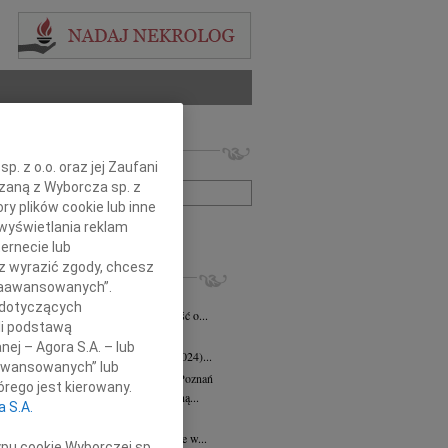
 nekrologów i wspomnień
. z o.o. oraz jej Zaufani
zwisko lub numer ogłoszenia:
ązaną z Wyborcza sp. z
ry plików cookie lub inne
wyświetlania reklam
+ szukanie zaawansowane
ernecie lub
sz wyrazić zgody, chcesz
KROLOGI
 Zaawansowanych”.
eta Fikus
05.08.2026
Poznań
 dotyczących
bokim smutkiem przyjęliśmy wiadomość o...
li podstawą
 Augustynowicz
03.07.2026
Poznań
nej – Agora S.A. – lub
 Augustynowicz z domu Hinz (1979-2024)...
aawansowanych” lub
rzata Oleśkowicz-Popiel
08.06.2026
Poznań
rego jest kierowany.
bokim smutkiem żegnamy naszą wybitną...
a S.A.
d Szulc
13.05.2026
Poznań
bokim żalem przyjęliśmy wiadomość, że w...
ypu cookie Wyborczej sp.