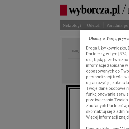
Nekrologi
Odeszli
Poradnik p
Dbamy o Twoją prywa
Jan St
Droga Użytkowniczko, Dr
IMIĘ I NAZWISKO:
Partnerzy, w tym [
874
]
o.o., będą przetwarzać 
Poznań
REGION:
informacje zapisane w
dopasowanych do Twoich
09.10.2018
DATA EMISJI:
personalizacji treści 
ograniczyć jej zakres
Twoje dane osobowe mo
funkcjonowania serwisó
Ze smutkiem 
przetwarzania Twoich da
Zaufanych Partnerów, 
skontaktuj się z admin
Więcej informacji znaj
Poprzez kliknięcie "Ak