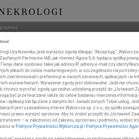
ogrzebowy
tność
Szukaj
ryszowski
ogi Użytkowniku, jeśli wyrazisz zgodę klikając "Akceptuję", Wyborcza sp
Imię i na
 Zaufanych Partnerów IAB, jak również Agora S.A. będąca spółką powi
Twoje dane osobowe takie jak adresy IP, adresy e-mail czy identyfikato
 tych plikach do celów marketingowych, w szczególności na potrzeby 
 zainteresowań i preferencji w swoich serwisach, aplikacjach i w Int
w nich wyświetlanych. Wyrażenie zgody jest dobrowolne. Jeśli nie chce
INNE NE
 lub chcesz wycofać zgodę uprzednio udzieloną przejdź do „Ustawień
Elżbi
gą być przetwarzane także do celów badania i mierzenia informacji
Z głę
w i aplikacji lub łączone z danymi dot. świadczonych Tobie usług. Jeś
Alina
zawiadamiamy, że 24 września 2018r.,
nych jest uzasadniony interes Wyborcza sp. z o.o., jej spółki powiąza
Alina
zmarł nasz Tata
masz prawo wyrazić sprzeciw. Aby to zrobić przejdź do „Ustawień Z
Małgo
istratorem – w zależności od zakresu sprzeciwu i podmiotu, wobec któ
Z głę
dziesz w
Polityce Prywatności Wyborcza.pl
i
Polityce Prywatności Agor
Witol
Z głę
ceptuję" wyrażasz zgodę na zainstalowanie i przechowywanie plików t