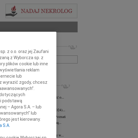
 nekrologów i wspomnień
. z o.o. oraz jej Zaufani
zwisko lub numer ogłoszenia:
ązaną z Wyborcza sp. z
ry plików cookie lub inne
wyświetlania reklam
+ szukanie zaawansowane
ernecie lub
sz wyrazić zgody, chcesz
KROLOGI
 Zaawansowanych”.
eta Fikus
05.08.2026
Poznań
 dotyczących
bokim smutkiem przyjęliśmy wiadomość o...
li podstawą
 Augustynowicz
03.07.2026
Poznań
nej – Agora S.A. – lub
 Augustynowicz z domu Hinz (1979-2024)...
aawansowanych” lub
rzata Oleśkowicz-Popiel
08.06.2026
Poznań
rego jest kierowany.
bokim smutkiem żegnamy naszą wybitną...
a S.A.
d Szulc
13.05.2026
Poznań
bokim żalem przyjęliśmy wiadomość, że w...
ypu cookie Wyborczej sp.