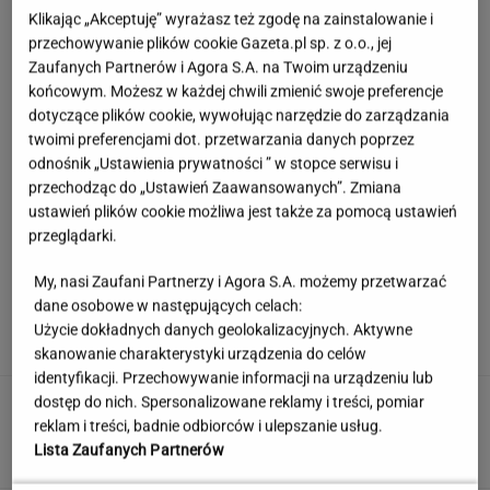
Klikając „Akceptuję” wyrażasz też zgodę na zainstalowanie i
przechowywanie plików cookie Gazeta.pl sp. z o.o., jej
Zaufanych Partnerów i Agora S.A. na Twoim urządzeniu
końcowym. Możesz w każdej chwili zmienić swoje preferencje
dotyczące plików cookie, wywołując narzędzie do zarządzania
twoimi preferencjami dot. przetwarzania danych poprzez
odnośnik „Ustawienia prywatności ” w stopce serwisu i
przechodząc do „Ustawień Zaawansowanych”. Zmiana
ustawień plików cookie możliwa jest także za pomocą ustawień
przeglądarki.
My, nasi Zaufani Partnerzy i Agora S.A. możemy przetwarzać
Hyży dosadnie odpowiedziała hejterom.
dane osobowe w następujących celach:
"Skończyła mi się cierpliwość"
Użycie dokładnych danych geolokalizacyjnych. Aktywne
skanowanie charakterystyki urządzenia do celów
identyfikacji. Przechowywanie informacji na urządzeniu lub
Słowa, których używały nasze prababcie.
dostęp do nich. Spersonalizowane reklamy i treści, pomiar
Udowodnij, że wiesz o co chodzi
reklam i treści, badnie odbiorców i ulepszanie usług.
Lista Zaufanych Partnerów