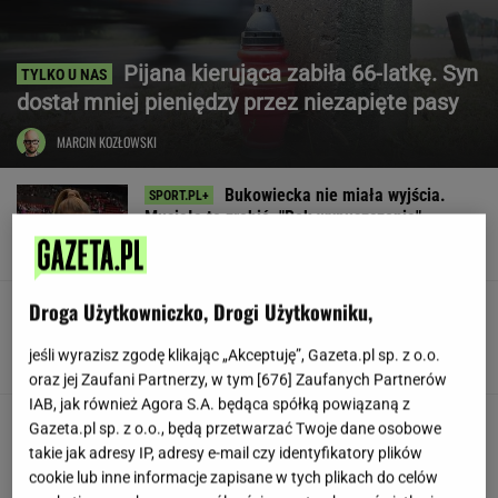
Pijana kierująca zabiła 66-latkę. Syn
dostał mniej pieniędzy przez niezapięte pasy
MARCIN KOZŁOWSKI
Bukowiecka nie miała wyjścia.
Musiała to zrobić. "Rok wypuszczenia"
SUBSKRYPCJA
Droga Użytkowniczko, Drogi Użytkowniku,
1:0 dla Legii! Nowy napastnik znów
trafił
jeśli wyrazisz zgodę klikając „Akceptuję”, Gazeta.pl sp. z o.o.
oraz jej Zaufani Partnerzy, w tym [
676
] Zaufanych Partnerów
IAB, jak również Agora S.A. będąca spółką powiązaną z
Siedem lat gehenny. "Spłacamy
Gazeta.pl sp. z o.o., będą przetwarzać Twoje dane osobowe
kredyty za mieszkania, w których mieszkają
takie jak adresy IP, adresy e-mail czy identyfikatory plików
ludzie dewelopera"
cookie lub inne informacje zapisane w tych plikach do celów
SUBSKRYPCJA