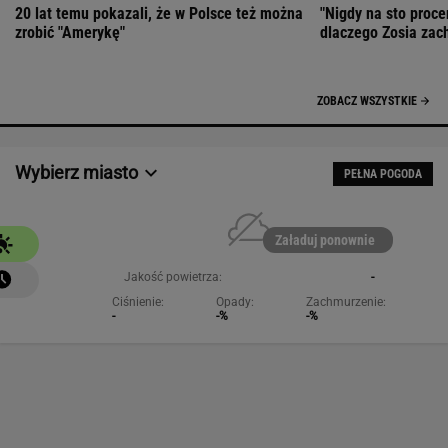
20 lat temu pokazali, że w Polsce też można
"Nigdy na sto proce
zrobić "Amerykę"
dlaczego Zosia zac
ZOBACZ WSZYSTKIE
Wybierz miasto
PEŁNA POGODA
Załaduj ponownie
Jakość powietrza:
-
Ciśnienie:
Opady:
Zachmurzenie:
-
-%
-%