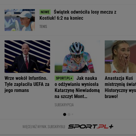
Świątek odwróciła losy meczu z
Kostiuk! 6:2 na koniec
TENIS
Wrze wokół Infantino.
Jak nauka
Anastazja Kuś
Tyle zapłaciła UEFA za
o odżywianiu wyniosła
mistrzynią świa
jego romans
Katarzynę Niewiadomą
Historyczny wys
na szczyt Mont
brawo!
Ventoux
SUBSKRYPCJA
WIĘCEJ NIŻ WYNIK. SUBSKRYBUJ