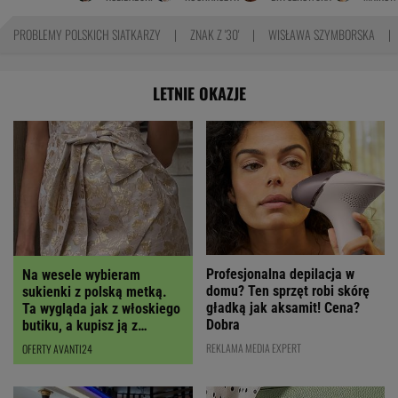
PROBLEMY POLSKICH SIATKARZY
ZNAK Z '30'
WISŁAWA SZYMBORSKA
LETNIE OKAZJE
Profesjonalna depilacja w
Na wesele wybieram
domu? Ten sprzęt robi skórę
sukienki z polską metką.
gładką jak aksamit! Cena?
Ta wygląda jak z włoskiego
Dobra
butiku, a kupisz ją z
RABATEM
REKLAMA MEDIA EXPERT
OFERTY AVANTI24