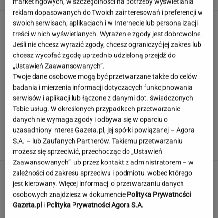
marketingowych, w szczególności na potrzeby wyświetlania
reklam dopasowanych do Twoich zainteresowań i preferencji w
"Źle rozumiany". Dietetycy rozprawiają się ze
swoich serwisach, aplikacjach i w Internecie lub personalizacji
złą sławą białego chleba
treści w nich wyświetlanych. Wyrażenie zgody jest dobrowolne.
Jeśli nie chcesz wyrazić zgody, chcesz ograniczyć jej zakres lub
chcesz wycofać zgodę uprzednio udzieloną przejdź do
„Ustawień Zaawansowanych”.
Wlewam masę i przykrywam. Po 30 minutach
Twoje dane osobowe mogą być przetwarzane także do celów
mam cytrynowy obłoczek
badania i mierzenia informacji dotyczących funkcjonowania
serwisów i aplikacji lub łączone z danymi dot. świadczonych
Tobie usług. W określonych przypadkach przetwarzanie
danych nie wymaga zgody i odbywa się w oparciu o
Polskie korzenie i hollywoodzki dorobek. Mało
uzasadniony interes Gazeta.pl, jej spółki powiązanej – Agora
kto zna jej historię
S.A. – lub Zaufanych Partnerów. Takiemu przetwarzaniu
możesz się sprzeciwić, przechodząc do „Ustawień
Zaawansowanych” lub przez kontakt z administratorem – w
zależności od zakresu sprzeciwu i podmiotu, wobec którego
jest kierowany. Więcej informacji o przetwarzaniu danych
osobowych znajdziesz w dokumencie
Polityka Prywatności
Gazeta.pl
i
Polityka Prywatności Agora S.A.