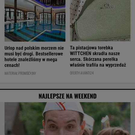
Ta pistacjowa torebka
Urlop nad polskim morzem nie
WITTCHEN skradła nasze
musi być drogi. Bestsellerowe
serca. Skórzana perełka
hotele znaleźliśmy w mega
właśnie trafiła na wyprzedaż
cenach!
OFERTY AVANTI24
MATERIAŁ PROMOCYJNY
NAJLEPSZE NA WEEKEND