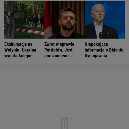
Ekshumacje na
Zwrot w sprawie
Niepokojące
Wołyniu. Ukraina
Patriotów. Jest
informacje o Bidenie.
wydała kolejne
porozumienie
Syn ujawnia
zgody
Ukrainy i USA