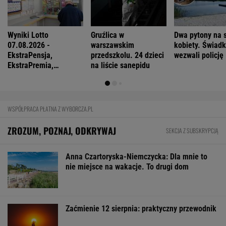
Wyniki Lotto
Gruźlica w
Dwa pytony na s
07.08.2026 -
warszawskim
kobiety. Świad
EkstraPensja,
przedszkolu. 24 dzieci
wezwali policję
EkstraPremia,
na liście sanepidu
EuroJackpot, Kaskada,
MiniLotto, MultiMulti
WSPÓŁPRACA PŁATNA Z WYBORCZA.PL
ZROZUM, POZNAJ, ODKRYWAJ
SEKCJA Z SUBSKRYPCJĄ
Anna Czartoryska-Niemczycka: Dla mnie to
nie miejsce na wakacje. To drugi dom
Zaćmienie 12 sierpnia: praktyczny przewodnik