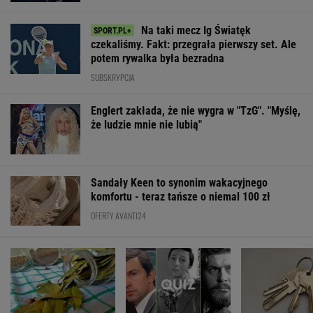
Na taki mecz Ig Światęk
czekaliśmy. Fakt: przegrała pierwszy set. Ale
potem rywalka była bezradna
SUBSKRYPCJA
Englert zakłada, że nie wygra w "TzG". "Myślę,
że ludzie mnie nie lubią"
Sandały Keen to synonim wakacyjnego
komfortu - teraz tańsze o niemal 100 zł
OFERTY AVANTI24