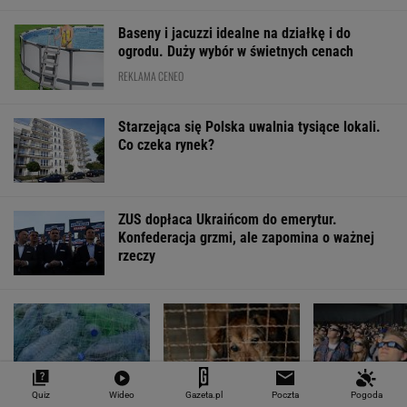
Baseny i jacuzzi idealne na działkę i do
ogrodu. Duży wybór w świetnych cenach
REKLAMA CENEO
Starzejąca się Polska uwalnia tysiące lokali.
Co czeka rynek?
ZUS dopłaca Ukraińcom do emerytur.
Konfederacja grzmi, ale zapomina o ważnej
rzeczy
Quiz
Wideo
Gazeta.pl
Poczta
Pogoda