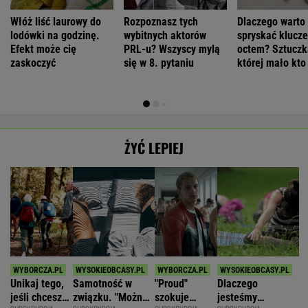
Włóż liść laurowy do
Rozpoznasz tych
Dlaczego warto
lodówki na godzinę.
wybitnych aktorów
spryskać klucze
Efekt może cię
PRL-u? Wszyscy mylą
octem? Sztuczk
zaskoczyć
się w 8. pytaniu
której mało kto
ŻYĆ LEPIEJ
Unikaj tego,
Samotność w
"Proud"
Dlaczego
jeśli chcesz
związku. "Można
szokuje
jesteśmy