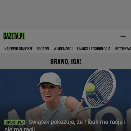
NAJPOPULARNIEJSZE
SPORT.PL
WIADOMOŚCI
FINANSE I TECHNOLOGIA
MOTORYZA
BRAWO, IGA!
Świątek pokazuje, że Fibak ma rację i
nie ma racji