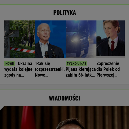
POLITYKA
Ukraina
"Rak się
Zaproszenie
wydała kolejne
rozprzestrzenił".
Pijana kierująca
dla Polek od
zgody na
Nowe
zabiła 66-latkę.
Pierwszej
ekshumacje
informacje o
Ubezpieczyciel
Damy.
polskich ofiar
stanie zdrowia
chciał wypłacić
"Poznajmy się"
na Wołyniu
Joe Bidena
mniej
WIADOMOŚCI