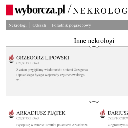
Nekrologi
Odeszli
Poradnik pogrzebowy
Inne nekrologi
GRZEGORZ LIPOWSKI
CZĘSTOCHOWA
Z żalem przyjęliśmy wiadomość o śmierci Grzegorza
Lipowskiego byłego wojewody częstochowskiego
w...
ARKADIUSZ PIĄTEK
DARIUS
CZĘSTOCHOWA
CZĘSTOCHO
Łącząc się w żałobie i smutku po śmierci Arkadiusza
Z ogromnym sm