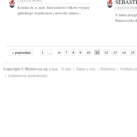
CZĘSTOCHOWA
SEBAST
Koledze dr. n. med. Sławomirowi Olkowi wyrazy
CZĘSTOCHO
głębokiego współczucia z powodu śmierci...
Z żalem przyję
Banaszczyka ak
« poprzednie
1
...
6
7
8
9
10
11
12
13
14
15
Copyright © Wyborcza sp. z o.o.
O nas
Staże u nas
Reklama
Polityka 
Ustawienia prywatności