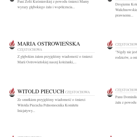
Pani Zofii Kuśmierskiej z powodu śmierci Mamy
Drogiemu Kol
wyrazy głębokiego żalu i współczucia...
Walichnowskie
prawnemu...
MARIA OSTROWIEŃSKA
CZĘSTOCHO
CZĘSTOCHOWA
"Nigdy nie jes
Z głębokim żalem przyjęliśmy wiadomość o śmierci
rodziców, a on
Marii Ostrowieńskiej naszej koleżanki,...
WITOLD PIECUCH
CZĘSTOCHO
CZĘSTOCHOWA
Panu Dominiko
Ze smutkiem przyjęliśmy wiadomość o śmierci
żalu z powodu ś
Witolda Piecucha Pełnomocnika Komitetu
Inicjatywy...