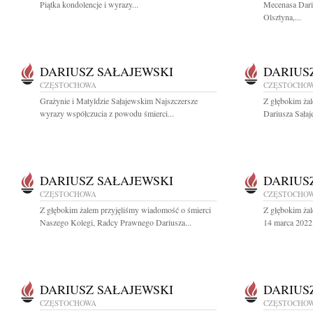
Piątka kondolencje i wyrazy...
Mecenasa Dari
Olsztyna,...
DARIUSZ SAŁAJEWSKI
DARIUS
CZĘSTOCHOWA
CZĘSTOCHO
Grażynie i Matyldzie Sałajewskim Najszczersze
Z głębokim ża
wyrazy współczucia z powodu śmierci...
Dariusza Sałaj
DARIUSZ SAŁAJEWSKI
DARIUS
CZĘSTOCHOWA
CZĘSTOCHO
Z głębokim żalem przyjęliśmy wiadomość o śmierci
Z głębokim ża
Naszego Kolegi, Radcy Prawnego Dariusza...
14 marca 2022 
DARIUSZ SAŁAJEWSKI
DARIUS
CZĘSTOCHOWA
CZĘSTOCHO