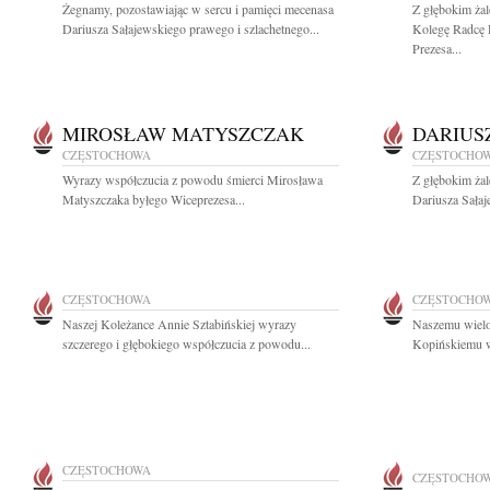
Żegnamy, pozostawiając w sercu i pamięci mecenasa
Z głębokim ża
Dariusza Sałajewskiego prawego i szlachetnego...
Kolegę Radcę 
Prezesa...
MIROSŁAW MATYSZCZAK
DARIUS
CZĘSTOCHOWA
CZĘSTOCHO
Wyrazy współczucia z powodu śmierci Mirosława
Z głębokim ża
Matyszczaka byłego Wiceprezesa...
Dariusza Sałaj
CZĘSTOCHOWA
CZĘSTOCHO
Naszej Koleżance Annie Sztabińskiej wyrazy
Naszemu wielo
szczerego i głębokiego współczucia z powodu...
Kopińskiemu wy
CZĘSTOCHOWA
CZĘSTOCHO