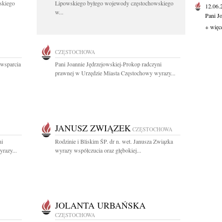
skiego
Lipowskiego byłego wojewody częstochowskiego
12.06
w...
Pani J
+ więc
CZĘSTOCHOWA
 wsparcia
Pani Joannie Jędrzejowskiej-Prokop radczyni
prawnej w Urzędzie Miasta Częstochowy wyrazy...
JANUSZ ZWIĄZEK
CZĘSTOCHOWA
ni
Rodzinie i Bliskim ŚP. dr n. wet. Janusza Związka
razy...
wyrazy współczucia oraz głębokiej...
JOLANTA URBAŃSKA
CZĘSTOCHOWA