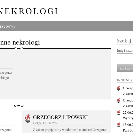
grzebowy
Inne nekrologi
Szukaj
Imię i naz
Grzegorza
skiego
INNE NE
Grzego
Z żale
Grzego
Z żale
22.06
GRZEGORZ LIPOWSKI
Wyrazy
CZĘSTOCHOWA
15.06
Grzegorza
Z żalem przyjęliśmy wiadomość o śmierci Grzegorza
Pani J