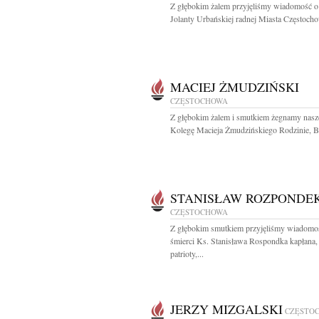
Z głębokim żalem przyjęliśmy wiadomość o
Jolanty Urbańskiej radnej Miasta Częstocho
MACIEJ ŻMUDZIŃSKI
CZĘSTOCHOWA
Z głębokim żalem i smutkiem żegnamy nas
Kolegę Macieja Żmudzińskiego Rodzinie, Bli
STANISŁAW ROZPONDE
CZĘSTOCHOWA
Z głębokim smutkiem przyjęliśmy wiadomo
śmierci Ks. Stanisława Rospondka kapłana,
patrioty,...
JERZY MIZGALSKI
CZĘSTO