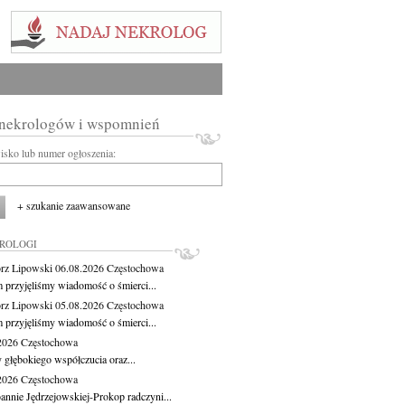
 nekrologów i wspomnień
wisko lub numer ogłoszenia:
+ szukanie zaawansowane
KROLOGI
rz Lipowski
06.08.2026
Częstochowa
m przyjęliśmy wiadomość o śmierci...
rz Lipowski
05.08.2026
Częstochowa
m przyjęliśmy wiadomość o śmierci...
.2026
Częstochowa
 głębokiego współczucia oraz...
.2026
Częstochowa
oannie Jędrzejowskiej-Prokop radczyni...