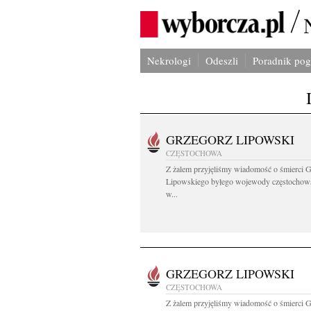
Nekrologi
Odeszli
Poradnik po
GRZEGORZ LIPOWSKI
CZĘSTOCHOWA
Z żalem przyjęliśmy wiadomość o śmierci 
Lipowskiego byłego wojewody częstochow
w...
GRZEGORZ LIPOWSKI
CZĘSTOCHOWA
Z żalem przyjęliśmy wiadomość o śmierci 