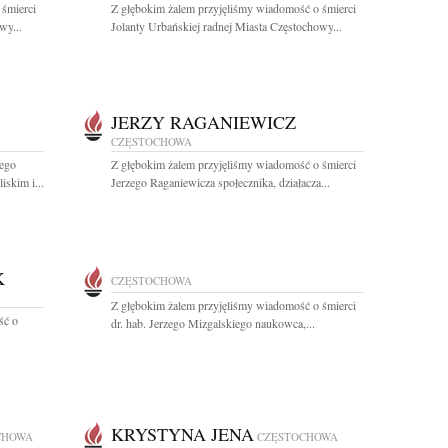
 śmierci
Z głębokim żalem przyjęliśmy wiadomość o śmierci
wy...
Jolanty Urbańskiej radnej Miasta Częstochowy...
JERZY RAGANIEWICZ
CZĘSTOCHOWA
zego
Z głębokim żalem przyjęliśmy wiadomość o śmierci
skim i...
Jerzego Raganiewicza społecznika, działacza...
K
CZĘSTOCHOWA
Z głębokim żalem przyjęliśmy wiadomość o śmierci
ść o
dr. hab. Jerzego Mizgalskiego naukowca,...
KRYSTYNA JENA
CHOWA
CZĘSTOCHOWA