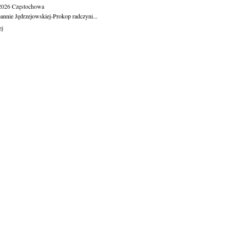
.2026
Częstochowa
oannie Jędrzejowskiej-Prokop radczyni...
ej