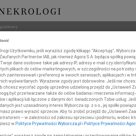
ogrzebowy
tność
Szukaj
ogi Użytkowniku, jeśli wyrazisz zgodę klikając "Akceptuję", Wyborcza sp
Imię i na
 Zaufanych Partnerów IAB, jak również Agora S.A. będąca spółką powi
Twoje dane osobowe takie jak adresy IP, adresy e-mail czy identyfikato
 tych plikach do celów marketingowych, w szczególności na potrzeby 
 zainteresowań i preferencji w swoich serwisach, aplikacjach i w Int
w nich wyświetlanych. Wyrażenie zgody jest dobrowolne. Jeśli nie chce
INNE NE
 lub chcesz wycofać zgodę uprzednio udzieloną przejdź do „Ustawień
Grzeg
gą być przetwarzane także do celów badania i mierzenia informacji
Z żal
w i aplikacji lub łączone z danymi dot. świadczonych Tobie usług. Jeś
Grzeg
nych jest uzasadniony interes Wyborcza sp. z o.o., jej spółki powiąza
nie jesteśmy gotowi na odejście
Z żal
ch rodziców, a oni odchodzą"
masz prawo wyrazić sprzeciw. Aby to zrobić przejdź do „Ustawień Z
22.0
istratorem – w zależności od zakresu sprzeciwu i podmiotu, wobec któ
Wyraz
dziesz w
Polityce Prywatności Wyborcza.pl
i
Polityce Prywatności Agor
azy głębokiego współczucia
15.0
Pani 
ceptuję" wyrażasz zgodę na zainstalowanie i przechowywanie plików t