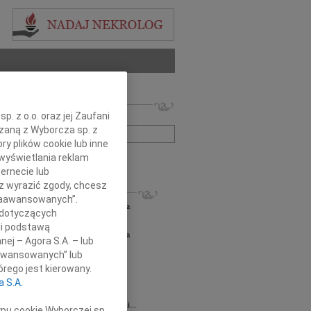
 nekrologów i wspomnień
. z o.o. oraz jej Zaufani
zwisko lub numer ogłoszenia:
ązaną z Wyborcza sp. z
ry plików cookie lub inne
wyświetlania reklam
+ szukanie zaawansowane
ernecie lub
sz wyrazić zgody, chcesz
KROLOGI
 Zaawansowanych”.
orz Lipowski
06.08.2026
Częstochowa
 dotyczących
em przyjęliśmy wiadomość o śmierci...
li podstawą
orz Lipowski
05.08.2026
Częstochowa
nej – Agora S.A. – lub
em przyjęliśmy wiadomość o śmierci...
aawansowanych” lub
6.2026
Częstochowa
rego jest kierowany.
y głębokiego współczucia oraz...
a S.A.
6.2026
Częstochowa
Joannie Jędrzejowskiej-Prokop radczyni...
ypu cookie Wyborczej sp.