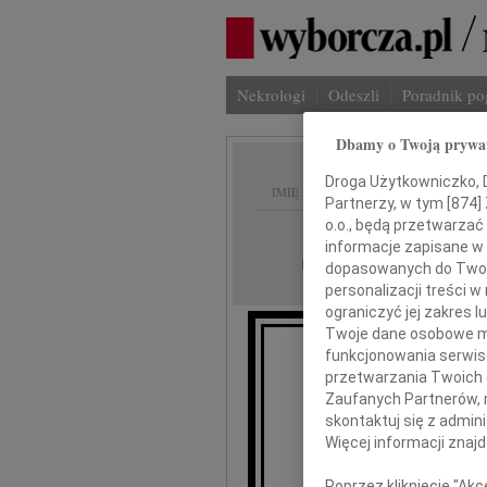
Nekrologi
Odeszli
Poradnik p
Dbamy o Twoją prywa
Droga Użytkowniczko, Dr
IMIĘ I NAZWISKO:
Partnerzy, w tym [
874
]
o.o., będą przetwarzać 
Częstochowa
REGION:
informacje zapisane w
25.02.2022
DATA EMISJI:
dopasowanych do Twoich
personalizacji treści 
ograniczyć jej zakres
Twoje dane osobowe mo
funkcjonowania serwisó
przetwarzania Twoich da
"Nigdy 
Naszy
Zaufanych Partnerów, 
skontaktuj się z admin
Więcej informacji znaj
Wyr
Poprzez kliknięcie "Ak