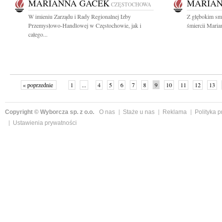
MARIANNA GACEK
MARIAN
CZĘSTOCHOWA
W imieniu Zarządu i Rady Regionalnej Izby
Z głębokim sm
Przemysłowo-Handlowej w Częstochowie, jak i
śmiercii Maria
całego...
« poprzednie
1
...
4
5
6
7
8
9
10
11
12
13
Copyright © Wyborcza sp. z o.o.
O nas
Staże u nas
Reklama
Polityka 
Ustawienia prywatności