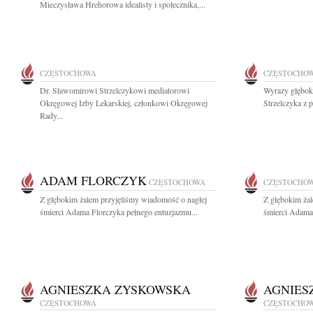
Mieczysława Hrehorowa idealisty i społecznika,...
CZĘSTOCHOWA
CZĘSTOCHO
Dr. Sławomirowi Strzelczykowi mediatorowi
Wyrazy głębok
Okręgowej Izby Lekarskiej, członkowi Okręgowej
Strzelczyka z 
Rady...
ADAM FLORCZYK
CZĘSTOCHOWA
CZĘSTOCHO
Z głębokim żalem przyjęliśmy wiadomość o nagłej
Z głębokim ża
śmierci Adama Florczyka pełnego entuzjazmu...
śmierci Adama 
AGNIESZKA ZYSKOWSKA
AGNIES
CZĘSTOCHOWA
CZĘSTOCHO