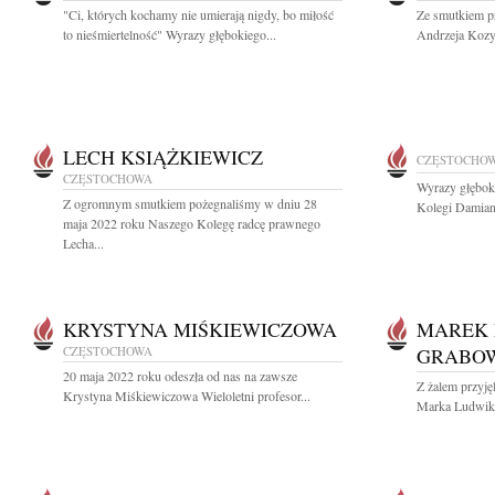
"Ci, których kochamy nie umierają nigdy, bo miłość
Ze smutkiem p
to nieśmiertelność" Wyrazy głębokiego...
Andrzeja Kozy 
LECH KSIĄŻKIEWICZ
CZĘSTOCHO
CZĘSTOCHOWA
Wyrazy głęboki
Z ogromnym smutkiem pożegnaliśmy w dniu 28
Kolegi Damian
maja 2022 roku Naszego Kolegę radcę prawnego
Lecha...
KRYSTYNA MIŚKIEWICZOWA
MAREK 
CZĘSTOCHOWA
GRABO
20 maja 2022 roku odeszła od nas na zawsze
Z żalem przyję
Krystyna Miśkiewiczowa Wieloletni profesor...
Marka Ludwika