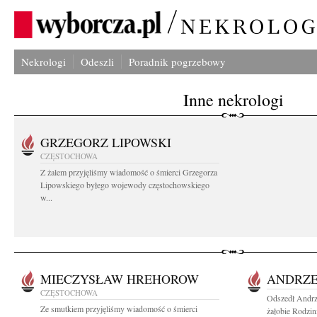
Nekrologi
Odeszli
Poradnik pogrzebowy
Inne nekrologi
GRZEGORZ LIPOWSKI
CZĘSTOCHOWA
Z żalem przyjęliśmy wiadomość o śmierci Grzegorza
Lipowskiego byłego wojewody częstochowskiego
w...
MIECZYSŁAW HREHOROW
ANDRZE
CZĘSTOCHOWA
Odszedł Andrz
Ze smutkiem przyjęliśmy wiadomość o śmierci
żałobie Rodzin