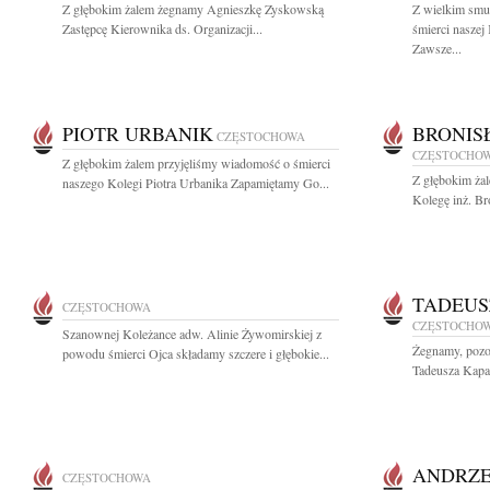
Z głębokim żalem żegnamy Agnieszkę Zyskowską
Z wielkim smu
Zastępcę Kierownika ds. Organizacji...
śmierci naszej
Zawsze...
PIOTR URBANIK
BRONIS
CZĘSTOCHOWA
CZĘSTOCHO
Z głębokim żalem przyjęliśmy wiadomość o śmierci
Z głębokim ża
naszego Kolegi Piotra Urbanika Zapamiętamy Go...
Kolegę inż. Br
TADEUS
CZĘSTOCHOWA
CZĘSTOCHO
Szanownej Koleżance adw. Alinie Żywomirskiej z
Żegnamy, pozos
powodu śmierci Ojca składamy szczere i głębokie...
Tadeusza Kapał
ANDRZE
CZĘSTOCHOWA