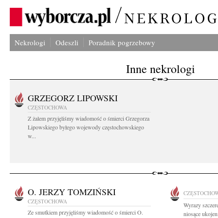
Nekrologi
Odeszli
Poradnik pogrzebowy
Inne nekrologi
GRZEGORZ LIPOWSKI
CZĘSTOCHOWA
Z żalem przyjęliśmy wiadomość o śmierci Grzegorza
Lipowskiego byłego wojewody częstochowskiego
w...
O. JERZY TOMZIŃSKI
CZĘSTOCHO
CZĘSTOCHOWA
Wyrazy szczere
Ze smutkiem przyjęliśmy wiadomość o śmierci O.
niosące ukojen