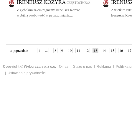
IRENEUSZ KOZYRA
IRENUS
CZĘSTOCHOWA
Z głębokim żalem żegnamy Ireneusza Kozerę
Z wielkim żal
wybitną osobowość w pejzażu miasta,...
Ireneusza Koze
« poprzednie
1
...
8
9
10
11
12
13
14
15
16
17
Copyright © Wyborcza sp. z o.o.
O nas
Staże u nas
Reklama
Polityka 
Ustawienia prywatności