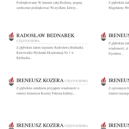
Podziękowanie W imieniu całej Rodziny, pragnę
Z głębokim ża
serdecznie podziękować Wszystkim, którzy...
Magdaleny Wro
RADOSŁAW BEDNAREK
IRENEU
CZĘSTOCHOWA
Z głębokim żal
Z głębokim żalem żegnamy Radosława Bednarka
wiadomość, iż 
Kierownika Wydziału Eksploatacji Nr 1 w
Dyrektor...
Kłobucku...
IRENEUSZ KOZERA
IRENEU
CZĘSTOCHOWA
Z głębokim smutkiem przyjąłem wiadomość o
Z ogromnym bó
śmierci Ireneusza Kozery Patrona kultury...
śmierci naszego
IRENEUSZ KOZERA
IRENEU
CZĘSTOCHOWA