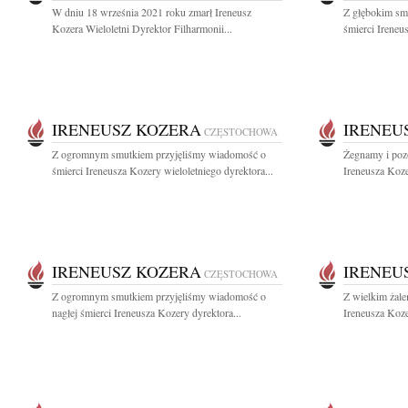
W dniu 18 września 2021 roku zmarł Ireneusz
Z głębokim sm
Kozera Wieloletni Dyrektor Filharmonii...
śmierci Ireneu
IRENEUSZ KOZERA
IRENEU
CZĘSTOCHOWA
Z ogromnym smutkiem przyjęliśmy wiadomość o
Żegnamy i poz
śmierci Ireneusza Kozery wieloletniego dyrektora...
Ireneusza Koze
IRENEUSZ KOZERA
IRENEU
CZĘSTOCHOWA
Z ogromnym smutkiem przyjęliśmy wiadomość o
Z wielkim żal
nagłej śmierci Ireneusza Kozery dyrektora...
Ireneusza Koze