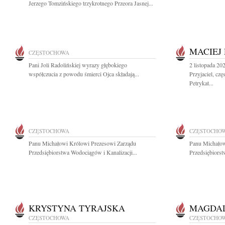
Jerzego Tomzińskiego trzykrotnego Przeora Jasnej...
MACIEJ
CZĘSTOCHOWA
Pani Joli Radolińskiej wyrazy głębokiego
2 listopada 20
współczucia z powodu śmierci Ojca składają...
Przyjaciel, cz
Petrykat...
CZĘSTOCHOWA
CZĘSTOCHO
Panu Michałowi Królowi Prezesowi Zarządu
Panu Michałow
Przedsiębiorstwa Wodociągów i Kanalizacji...
Przedsiębiorst
KRYSTYNA TYRAJSKA
MAGDA
CZĘSTOCHOWA
CZĘSTOCHO