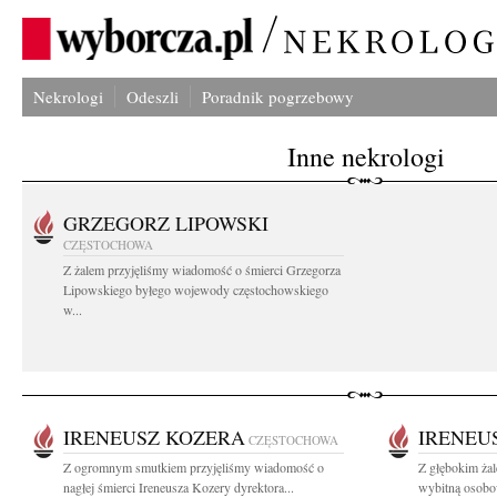
Nekrologi
Odeszli
Poradnik pogrzebowy
Inne nekrologi
GRZEGORZ LIPOWSKI
CZĘSTOCHOWA
Z żalem przyjęliśmy wiadomość o śmierci Grzegorza
Lipowskiego byłego wojewody częstochowskiego
w...
IRENEUSZ KOZERA
IRENEU
CZĘSTOCHOWA
Z ogromnym smutkiem przyjęliśmy wiadomość o
Z głębokim ża
nagłej śmierci Ireneusza Kozery dyrektora...
wybitną osobo