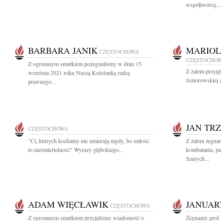
współtwórcę...
BARBARA JANIK
MARIOL
CZĘSTOCHOWA
CZĘSTOCHO
Z ogromnym smutkiem pożegnaliśmy w dniu 15
Z żalem przyję
września 2021 roku Naszą Koleżankę radcę
Jeziorowskiej 
prawnego...
JAN TRZ
CZĘSTOCHOWA
"Ci, których kochamy nie umierają nigdy, bo miłość
Z żalem żegnam
to nieśmiertelność" Wyrazy głębokiego...
kombatanta, pat
Szarych...
ADAM WIĘCŁAWIK
JANUAR
CZĘSTOCHOWA
Z ogromnym smutkiem przyjęliśmy wiadomość o
Żegnamy prof. 