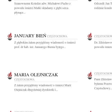
Szanownemu Koledze adw. Michałowi Pacho z
Odszedł: Jan T
powodu śmierci Matki składamy z głębi serca
rodzinie kondo
płynące...
JANUARY BIEŃ
CZĘSTOCHOWA
CZĘSTOCHO
Z głębokim żalem przyjęliśmy wiadomość o śmierci
Dr. Zdzisławo
prof. dr hab. inż. Januarego Bienia byłego...
powodu śmierci
MARIA OLEJNICZAK
CZĘSTOCHO
Panu Zdzisław
CZĘSTOCHOWA
byłemu Przew
Z żalem przyjęliśmy wiadomość o śmierci Marii
Częstochowy..
Olejniczak długoletniej dyrektorki i...