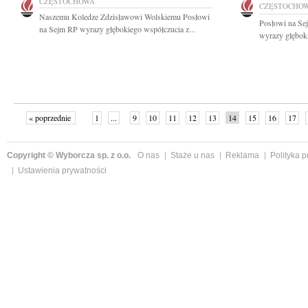
CZĘSTOCHOWA
CZĘSTOCHO
Naszemu Koledze Zdzisławowi Wolskiemu Posłowi
Posłowi na Se
na Sejm RP wyrazy głębokiego współczucia z...
wyrazy głęboki
« poprzednie
1
...
9
10
11
12
13
14
15
16
17
»
Copyright © Wyborcza sp. z o.o.
O nas
Staże u nas
Reklama
Polityka 
Ustawienia prywatności