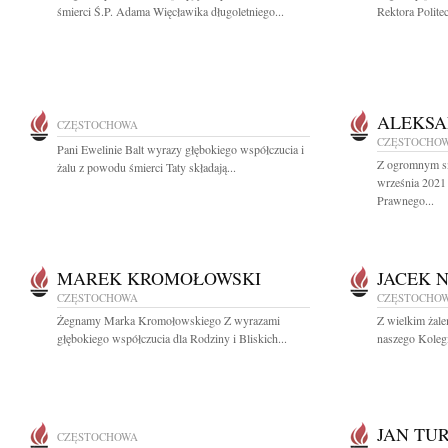
śmierci Ś.P. Adama Więcławika długoletniego...
Rektora Polite
ALEKSA
CZĘSTOCHOWA
CZĘSTOCHO
Pani Ewelinie Balt wyrazy głębokiego współczucia i
Z ogromnym s
żalu z powodu śmierci Taty składają...
września 2021
Prawnego...
MAREK KROMOŁOWSKI
JACEK 
CZĘSTOCHOWA
CZĘSTOCHO
Żegnamy Marka Kromołowskiego Z wyrazami
Z wielkim żal
głębokiego współczucia dla Rodziny i Bliskich...
naszego Koleg
JAN TU
CZĘSTOCHOWA