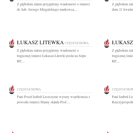
Z głębokim żalem przyjęliśmy wiadomość o śmierci
Z głębokim ża
dr. hab. Jerzego Mizgalskiego naukowca,...
dniu 21 kwietn
ŁUKASZ LITEWKA
ŁUKASZ
CZĘSTOCHOWA
Z głębokim żalem przyjęliśmy wiadomość o
Z głębokim ża
tragicznej śmierci Łukasza Litewki posła na Sejm
tragicznej śmi
RP,...
RP,...
CZĘSTOCHOWA
CZĘSTOCHO
Pani Poseł Izabeli Leszczynie wyrazy współczucia z
Pani Izabeli L
powodu śmierci Mamy składa Prof....
Rzeczypospolit