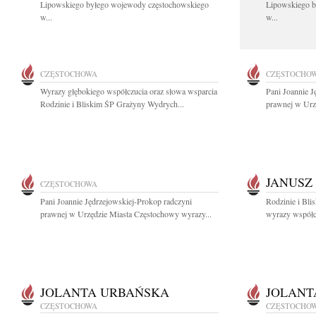
Lipowskiego byłego wojewody częstochowskiego
Lipowskiego b
w...
w...
CZĘSTOCHOWA
CZĘSTOCHO
Wyrazy głębokiego współczucia oraz słowa wsparcia
Pani Joannie J
Rodzinie i Bliskim ŚP Grażyny Wydrych...
prawnej w Urz
JANUSZ
CZĘSTOCHOWA
Pani Joannie Jędrzejowskiej-Prokop radczyni
Rodzinie i Bli
prawnej w Urzędzie Miasta Częstochowy wyrazy...
wyrazy współcz
JOLANTA URBAŃSKA
JOLANT
CZĘSTOCHOWA
CZĘSTOCHO