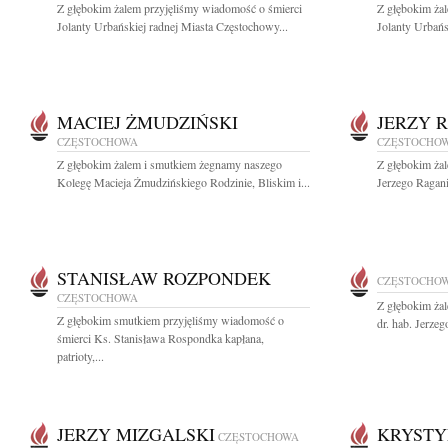
Z głębokim żalem przyjęliśmy wiadomość o śmierci
Z głębokim ża
Jolanty Urbańskiej radnej Miasta Częstochowy...
Jolanty Urbańs
MACIEJ ŻMUDZIŃSKI
JERZY 
CZĘSTOCHOWA
CZĘSTOCHO
Z głębokim żalem i smutkiem żegnamy naszego
Z głębokim ża
Kolegę Macieja Żmudzińskiego Rodzinie, Bliskim i...
Jerzego Ragani
STANISŁAW ROZPONDEK
CZĘSTOCHO
CZĘSTOCHOWA
Z głębokim ża
Z głębokim smutkiem przyjęliśmy wiadomość o
dr. hab. Jerze
śmierci Ks. Stanisława Rospondka kapłana,
patrioty,...
JERZY MIZGALSKI
KRYSTY
CZĘSTOCHOWA