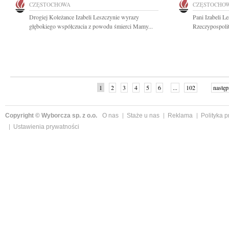
CZĘSTOCHOWA
CZĘSTOCHO
Drogiej Koleżance Izabeli Leszczynie wyrazy
Pani Izabeli L
głębokiego współczucia z powodu śmierci Mamy...
Rzeczypospolit
1
2
3
4
5
6
...
102
następ
Copyright © Wyborcza sp. z o.o.
O nas
Staże u nas
Reklama
Polityka 
Ustawienia prywatności