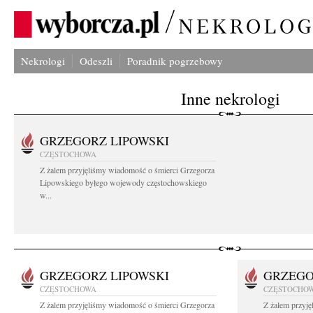
Nekrologi
Odeszli
Poradnik pogrzebowy
Inne nekrologi
GRZEGORZ LIPOWSKI
CZĘSTOCHOWA
Z żalem przyjęliśmy wiadomość o śmierci Grzegorza
Lipowskiego byłego wojewody częstochowskiego
w...
GRZEGORZ LIPOWSKI
GRZEGO
CZĘSTOCHOWA
CZĘSTOCHO
Z żalem przyjęliśmy wiadomość o śmierci Grzegorza
Z żalem przyj