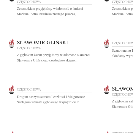
CZĘSTOCHOWA
CZĘSTOCHO
Ze smutkiem przyjęliśmy wiadomość o śmierci
Ze smutkiem p
Mariana Piotra Rawinisa znanego pisarza,...
Mariana Piotra
SŁAWOMIR GLIŃSKI
CZĘSTOCHO
CZĘSTOCHOWA
Szanownemu K
Z głębokim żalem przyjęliśmy wiadomość o śmierci
składamy wyraz
Sławomira Glińskiego częstochowskiego...
SŁAWOM
CZĘSTOCHOWA
CZĘSTOCHO
Drogim naszym sercom Leszkowi i Małgorzacie
Z głębokim ża
Szelągom wyrazy głębokiego współczucia z...
Sławomira Gli