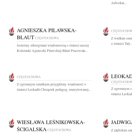
Adwokat...
AGNIESZKA PILAWSKA-
CZĘSTOCHO
BŁAUT
CZĘSTOCHOWA
Z wielkim smu
o śmierci Taty
Jesteśmy zdruzgotani wiadomością o śmierci naszej
Koleżanki Agnieszki Pilawskiej-Błaut Pracowała...
LEOKAD
CZĘSTOCHOWA
CZĘSTOCHO
Z ogromnym smutkiem przyjęliśmy wiadomość o
Z ogromnym s
śmierci Leokadii Chrząstek pedagog, emerytowanej...
śmierci Leokad
WIESŁAWA LEŚNIKOWSKA-
JADWIG
ŚCIGALSKA
CZĘSTOCHOWA
Z głębokim sm