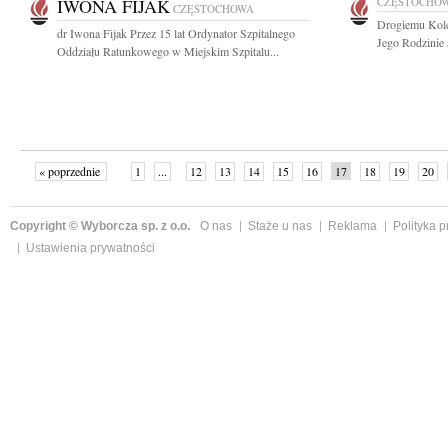
IWONA FIJAK
CZĘSTOCHO
CZĘSTOCHOWA
Drogiemu Kol
dr Iwona Fijak Przez 15 lat Ordynator Szpitalnego
Jego Rodzinie 
Oddziału Ratunkowego w Miejskim Szpitalu...
« poprzednie
1
...
12
13
14
15
16
17
18
19
20
»
Copyright © Wyborcza sp. z o.o.
O nas
Staże u nas
Reklama
Polityka 
Ustawienia prywatności