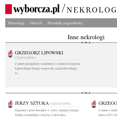
Nekrologi
Odeszli
Poradnik pogrzebowy
Inne nekrologi
GRZEGORZ LIPOWSKI
CZĘSTOCHOWA
Z żalem przyjęliśmy wiadomość o śmierci Grzegorza
Lipowskiego byłego wojewody częstochowskiego
w...
JERZY SZTUKA
GRZEGO
CZĘSTOCHOWA
Żegnamy i pozostawiamy w sercu i pamięci Jerzego
Z żalem i smut
Sztukę wspaniałego Artystę i Człowieka...
marca 2021 ro