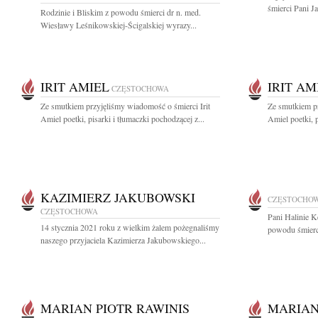
śmierci Pani J
Rodzinie i Bliskim z powodu śmierci dr n. med.
Wiesławy Leśnikowskiej-Ścigalskiej wyrazy...
IRIT AMIEL
IRIT AM
CZĘSTOCHOWA
Ze smutkiem przyjęliśmy wiadomość o śmierci Irit
Ze smutkiem pr
Amiel poetki, pisarki i tłumaczki pochodzącej z...
Amiel poetki, p
KAZIMIERZ JAKUBOWSKI
CZĘSTOCHO
CZĘSTOCHOWA
Pani Halinie K
14 stycznia 2021 roku z wielkim żalem pożegnaliśmy
powodu śmierc
naszego przyjaciela Kazimierza Jakubowskiego...
MARIAN PIOTR RAWINIS
MARIAN