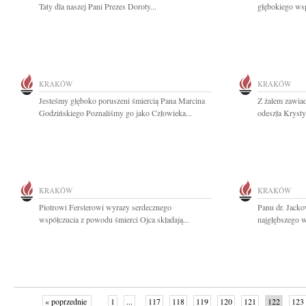
Taty dla naszej Pani Prezes Doroty...
głębokiego wsp
KRAKÓW
KRAKÓW
Jesteśmy głęboko poruszeni śmiercią Pana Marcina
Z żalem zawiad
Godzińskiego Poznaliśmy go jako Człowieka...
odeszła Krysty
KRAKÓW
KRAKÓW
Piotrowi Fersterowi wyrazy serdecznego
Panu dr. Jack
współczucia z powodu śmierci Ojca składają...
najgłębszego w
« poprzednie
1
...
117
118
119
120
121
122
123