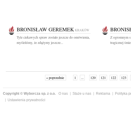
BRONISŁAW GEREMEK
BRONIS
KRAKÓW
Tyle ciekawych spraw zostało jeszcze do omówienia,
Z ogromnym s
myśleliśmy, że zdążymy jeszcze...
tragicznej śmi
« poprzednie
1
...
120
121
122
123
Copyright © Wyborcza sp. z o.o.
O nas
Staże u nas
Reklama
Polityka 
Ustawienia prywatności