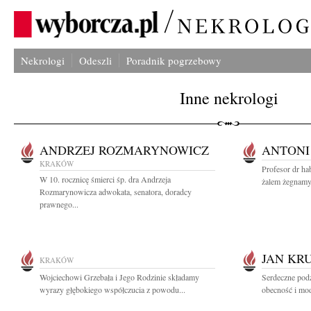
Nekrologi
Odeszli
Poradnik pogrzebowy
Inne nekrologi
ANDRZEJ ROZMARYNOWICZ
ANTONI
KRAKÓW
Profesor dr ha
W 10. rocznicę śmierci śp. dra Andrzeja
żalem żegnamy
Rozmarynowicza adwokata, senatora, doradcy
prawnego...
JAN KR
KRAKÓW
Wojciechowi Grzebała i Jego Rodzinie składamy
Serdeczne pod
wyrazy głębokiego współczucia z powodu...
obecność i mod