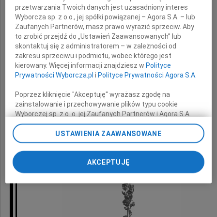
architekta
przetwarzania Twoich danych jest uzasadniony interes
Wyborcza sp. z o.o., jej spółki powiązanej – Agora S.A. – lub
Zaufanych Partnerów, masz prawo wyrazić sprzeciw. Aby
Pani Ewie, Agnieszce,
to zrobić przejdź do „Ustawień Zaawansowanych” lub
skontaktuj się z administratorem – w zależności od
Stefanii i Zosi
zakresu sprzeciwu i podmiotu, wobec którego jest
kierowany. Więcej informacji znajdziesz w
Polityce
Prywatności Wyborcza.pl
i
Polityce Prywatności Agora S.A.
wyrazy najgłębszego żalu i współczucia
Poprzez kliknięcie "Akceptuję" wyrażasz zgodę na
zainstalowanie i przechowywanie plików typu cookie
składają
Wyborczej sp. z o. o. jej Zaufanych Partnerów i Agora S.A.
na Twoim urządzeniu końcowym. Możesz też w każdej
Krystyna i Maciek Krakowscy
chwili zmienić swoje preferencje dot. plików cookie,
USTAWIENIA ZAAWANSOWANE
ponownie wywołując narzędzie do zarządzania Twoimi
preferencjami dot. przetwarzania danych poprzez
AKCEPTUJĘ
odnośnik „Ustawienia prywatności” w stopce serwisu i
przechodząc do sekcji „Ustawienia zaawansowane”.
Zmiana ustawień plików cookie możliwa jest także za
pomocą ustawień przeglądarki.
My, nasi Zaufani Partnerzy i Agora S.A. możemy