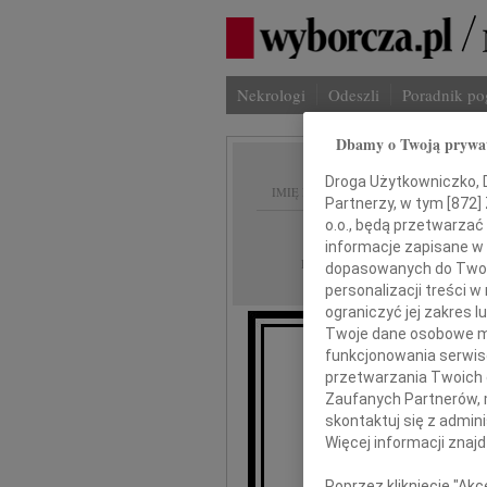
Nekrologi
Odeszli
Poradnik p
Dbamy o Twoją prywa
Droga Użytkowniczko, Dr
IMIĘ I NAZWISKO:
Partnerzy, w tym [
872
]
o.o., będą przetwarzać 
Kraków
REGION:
informacje zapisane w
19.10.2009
DATA EMISJI:
dopasowanych do Twoich
personalizacji treści 
ograniczyć jej zakres
Twoje dane osobowe mo
funkcjonowania serwisó
W dniu 1
przetwarzania Twoich da
Zaufanych Partnerów, 
skontaktuj się z admin
Więcej informacji znaj
M
Poprzez kliknięcie "Ak