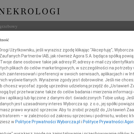
ogrzebowy
tność
Szukaj
ogi Użytkowniku, jeśli wyrazisz zgodę klikając "Akceptuję", Wyborcza sp
Imię i na
 Zaufanych Partnerów IAB, jak również Agora S.A. będąca spółką powi
Twoje dane osobowe takie jak adresy IP, adresy e-mail czy identyfikato
 tych plikach do celów marketingowych, w szczególności na potrzeby 
 zainteresowań i preferencji w swoich serwisach, aplikacjach i w Int
w nich wyświetlanych. Wyrażenie zgody jest dobrowolne. Jeśli nie chce
INNE NE
 lub chcesz wycofać zgodę uprzednio udzieloną przejdź do „Ustawień
03.0
gą być przetwarzane także do celów badania i mierzenia informacji
Dla B
w i aplikacji lub łączone z danymi dot. świadczonych Tobie usług. Jeś
1 października 2009 roku odszedł
Magd
nych jest uzasadniony interes Wyborcza sp. z o.o., jej spółki powiąza
Magda
masz prawo wyrazić sprzeciw. Aby to zrobić przejdź do „Ustawień Z
Barba
istratorem – w zależności od zakresu sprzeciwu i podmiotu, wobec któ
Z głę
dziesz w
Polityce Prywatności Wyborcza.pl
i
Polityce Prywatności Agor
Stani
arian Ferster
23 cz
ceptuję" wyrażasz zgodę na zainstalowanie i przechowywanie plików t