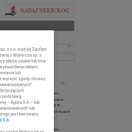
 nekrologów i wspomnień
. z o.o. oraz jej Zaufani
zwisko lub numer ogłoszenia:
ązaną z Wyborcza sp. z
ry plików cookie lub inne
wyświetlania reklam
+ szukanie zaawansowane
ernecie lub
sz wyrazić zgody, chcesz
KROLOGI
 Zaawansowanych”.
8.2026
Kraków
 dotyczących
asi Domek, Dora i Klaudiusz, Eliza, Gwo,...
li podstawą
alena Płonka-Kalkowska
10.07.2026
Kraków
nej – Agora S.A. – lub
lena Płonka-Kalkowska Kuka architekt W...
aawansowanych” lub
ra Tworzewska-Mikołajewicz
02.07.2026
Kraków
rego jest kierowany.
bokim żalem żegnamy naszą wieloletnią...
a S.A.
sław Król
26.06.2026
Kraków
erwca 2026 roku odszedł Mistrz Stanisław...
ypu cookie Wyborczej sp.