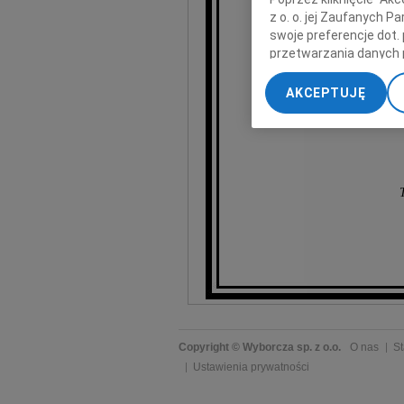
z o. o. jej Zaufanych 
swoje preferencje dot.
przetwarzania danych 
„Ustawienia zaawansow
AKCEPTUJĘ
My, nasi Zaufani Part
dokładnych danych geol
Przechowywanie informa
treści, badnie odbiorcó
Copyright © Wyborcza sp. z o.o.
O nas
St
Ustawienia prywatności