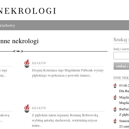
grzebowy
Inne nekrologi
Szukaj
Imię i naz
KRAKÓW
e mgr
Drogiej Koleżance mgr Magdalenie Pabisiak wyrazy
ej...
głębokiego współczucia z powodu śmierci...
INNE NE
03.08
Dla Ba
Magdal
Magdal
KRAKÓW
Barbar
Z głęb
zakową
Z głębokim żalem żegnamy Romanę Bobrowską
...
wybitną autorkę słuchowisk, wieloletnią reżyser
Stanis
teatru...
23 cze