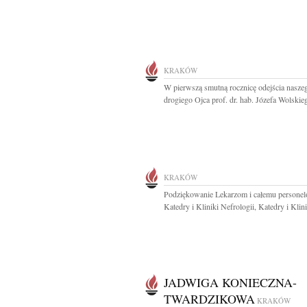
KRAKÓW
W pierwszą smutną rocznicę odejścia nasze
drogiego Ojca prof. dr. hab. Józefa Wolskieg
KRAKÓW
Podziękowanie Lekarzom i całemu persone
Katedry i Kliniki Nefrologii, Katedry i Klinik
JADWIGA KONIECZNA-
TWARDZIKOWA
KRAKÓW