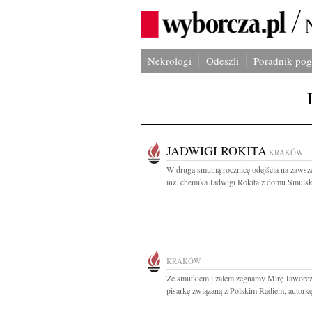
Nekrologi
Odeszli
Poradnik po
JADWIGI ROKITA
KRAKÓW
W drugą smutną rocznicę odejścia na zawsz
inż. chemika Jadwigi Rokita z domu Smulski
KRAKÓW
Ze smutkiem i żalem żegnamy Mirę Jaworc
pisarkę związaną z Polskim Radiem, autorkę