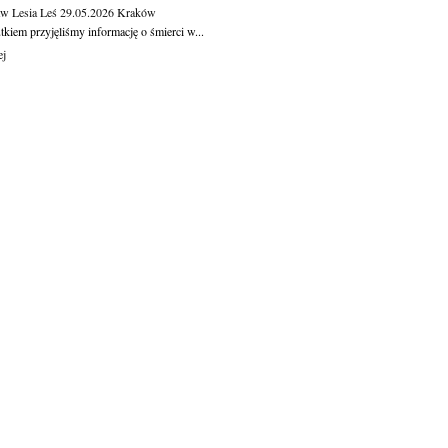
aw Lesia Leś
29.05.2026
Kraków
kiem przyjęliśmy informację o śmierci w...
ej