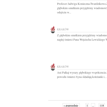
Profesor Jadwiga Konieczna-Twardzikowa 
głębokim smutkiem przyjęliśmy wiadomość
odejściu w...
KRAKÓW
Z głębokim smutkiem przyjęliśmy wiadomo
nagłej śmierci Pana Wojciecha Lewickiego W
KRAKÓW
Ani Palkaj wyrazy głębokiego współczucia 
powodu śmierci Syna składają koleżanki i...
« poprzednie
1
...
118