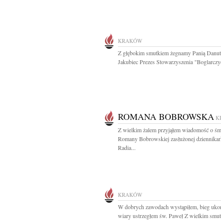
KRAKÓW
Z głębokim smutkiem żegnamy Panią Danut
Jakubiec Prezes Stowarzyszenia "Boglarczy
ROMANA BOBROWSKA
K
Z wielkim żalem przyjąłem wiadomość o śm
Romany Bobrowskiej zasłużonej dziennikar
Radia...
KRAKÓW
W dobrych zawodach wystąpiłem, bieg uko
wiary ustrzegłem św. Paweł Z wielkim smut