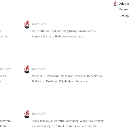
Zdzisł
Ze smut
+ więc
KRAKÓW
ę
Ze smutkiem i żalem przyjęliśmy wiadomość o
cy" w...
śmierci Romany Bobrowskiej jednej z...
RAKÓW
KRAKÓW
ierci
W dniu 30 września 2009 roku zmarł w Berkeley w
ki
Kalifornii Profesor Władysław Świątecki...
KRAKÓW
ńczyłem,
?czas ucieka jak chmura szarańczy Wszystko kończy
kiem...
się wcześniej niż musi Gra muzyka, lecz nie ma...