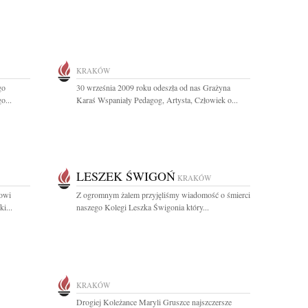
KRAKÓW
go
30 września 2009 roku odeszła od nas Grażyna
o...
Karaś Wspaniały Pedagog, Artysta, Człowiek o...
LESZEK ŚWIGOŃ
KRAKÓW
lowi
Z ogromnym żalem przyjęliśmy wiadomość o śmierci
i...
naszego Kolegi Leszka Świgonia który...
KRAKÓW
Drogiej Koleżance Maryli Gruszce najszczersze