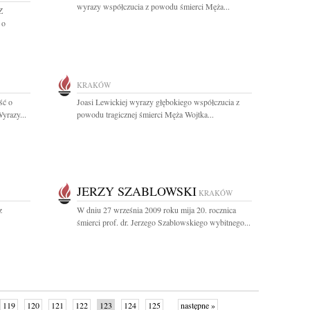
wyrazy współczucia z powodu śmierci Męża...
Z
 o
KRAKÓW
ść o
Joasi Lewickiej wyrazy głębokiego współczucia z
yrazy...
powodu tragicznej śmierci Męża Wojtka...
JERZY SZABLOWSKI
KRAKÓW
z
W dniu 27 września 2009 roku mija 20. rocznica
śmierci prof. dr. Jerzego Szablowskiego wybitnego...
119
120
121
122
123
124
125
następne »