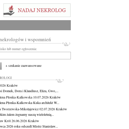
 nekrologów i wspomnień
wisko lub numer ogłoszenia:
+ szukanie zaawansowane
KROLOGI
.2026
Kraków
si Domek, Dora i Klaudiusz, Eliza, Gwo,...
ena Płonka-Kalkowska
10.07.2026
Kraków
ena Płonka-Kalkowska Kuka architekt W...
a Tworzewska-Mikołajewicz
02.07.2026
Kraków
okim żalem żegnamy naszą wieloletnią...
ław Król
26.06.2026
Kraków
rwca 2026 roku odszedł Mistrz Stanisław...