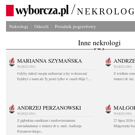
Nekrologi
Odeszli
Poradnik pogrzebowy
Inne nekrologi
MARIANNA SZYMAŃSKA
ANDRZE
WARSZAWA
WARSZAWA
Gdyby miłość mogła uzdrawiać a łzy wskrzeszać
Z wielkim smu
byłabyś z nami ale Ty jesteś tylko w snach Mija 7...
śmierci dr. in
ANDRZEJ PERZANOWSKI
MAŁGOR
WARSZAWA
WARSZAWA
Z głębokim smutkiem i niedowierzaniem
27 lipca 2026 
zawiadamiamy o śmierci dr n. med. Andrzeja
Małgorzata Sz
Perzanowskiego...