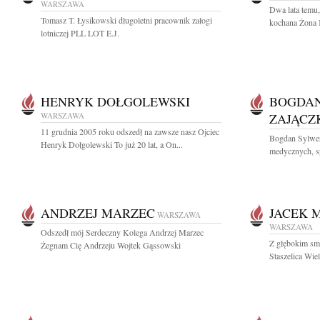
WARSZAWA
Dwa lata temu,
Tomasz T. Łysikowski długoletni pracownik załogi
kochana Żona K
lotniczej PLL LOT E.J.
HENRYK DOŁGOLEWSKI
BOGDAN
WARSZAWA
ZAJĄCZ
11 grudnia 2005 roku odszedł na zawsze nasz Ojciec
Bogdan Sylwer
Henryk Dołgolewski To już 20 lat, a On...
medycznych, spe
ANDRZEJ MARZEC
JACEK 
WARSZAWA
WARSZAWA
Odszedł mój Serdeczny Kolega Andrzej Marzec
Z głębokim sm
Żegnam Cię Andrzeju Wojtek Gąssowski
Staszelica Wi