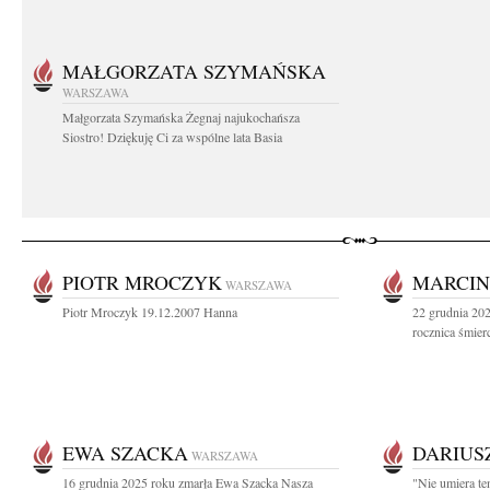
MAŁGORZATA SZYMAŃSKA
WARSZAWA
Małgorzata Szymańska Żegnaj najukochańsza
Siostro! Dziękuję Ci za wspólne lata Basia
PIOTR MROCZYK
MARCIN
WARSZAWA
Piotr Mroczyk 19.12.2007 Hanna
22 grudnia 202
rocznica śmier
EWA SZACKA
DARIUS
WARSZAWA
16 grudnia 2025 roku zmarła Ewa Szacka Nasza
"Nie umiera te