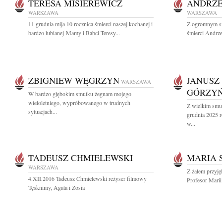
TERESA MISIEREWICZ
ANDRZE
WARSZAWA
WARSZAWA
11 grudnia mija 10 rocznica śmierci naszej kochanej i
Z ogromnym s
bardzo lubianej Mamy i Babci Teresy...
śmierci Andrze
ZBIGNIEW WĘGRZYN
JANUSZ
WARSZAWA
GÓRZYŃ
W bardzo głębokim smutku żegnam mojego
wieloletniego, wypróbowanego w trudnych
Z wielkim smu
sytuacjach...
grudnia 2025 r
w...
TADEUSZ CHMIELEWSKI
MARIA 
WARSZAWA
Z żalem przyję
4.XII.2016 Tadeusz Chmielewski reżyser filmowy
Profesor Marii
Tęsknimy, Agata i Zosia