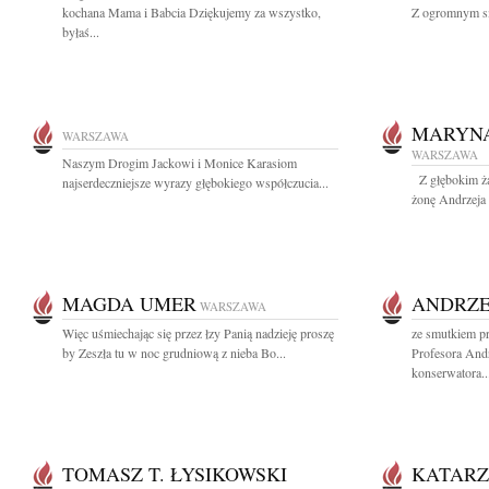
kochana Mama i Babcia Dziękujemy za wszystko,
Z ogromnym sm
byłaś...
MARYN
WARSZAWA
WARSZAWA
Naszym Drogim Jackowi i Monice Karasiom
Z głębokim ż
najserdeczniejsze wyrazy głębokiego współczucia...
żonę Andrzeja n
MAGDA UMER
ANDRZE
WARSZAWA
Więc uśmiechając się przez łzy Panią nadzieję proszę
ze smutkiem p
by Zeszła tu w noc grudniową z nieba Bo...
Profesora And
konserwatora..
TOMASZ T. ŁYSIKOWSKI
KATARZ