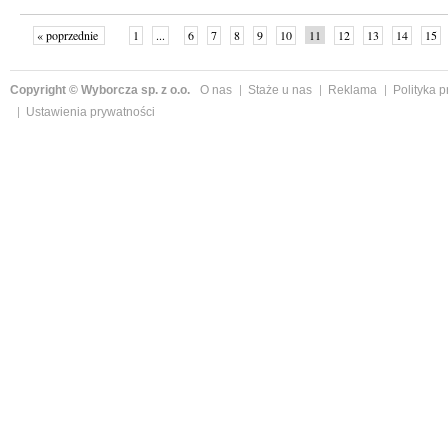
« poprzednie
1
...
6
7
8
9
10
11
12
13
14
15
Copyright © Wyborcza sp. z o.o.
O nas
Staże u nas
Reklama
Polityka 
Ustawienia prywatności