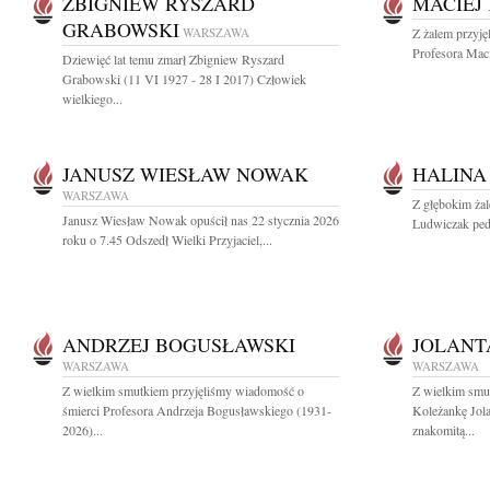
ZBIGNIEW RYSZARD
MACIEJ
GRABOWSKI
WARSZAWA
Z żalem przyję
Profesora Mac
Dziewięć lat temu zmarł Zbigniew Ryszard
Grabowski (11 VI 1927 - 28 I 2017) Człowiek
wielkiego...
JANUSZ WIESŁAW NOWAK
HALINA
WARSZAWA
Z głębokim ża
Janusz Wiesław Nowak opuścił nas 22 stycznia 2026
Ludwiczak pedia
roku o 7.45 Odszedł Wielki Przyjaciel,...
ANDRZEJ BOGUSŁAWSKI
JOLANT
WARSZAWA
WARSZAWA
Z wielkim smutkiem przyjęliśmy wiadomość o
Z wielkim smu
śmierci Profesora Andrzeja Bogusławskiego (1931-
Koleżankę Jol
2026)...
znakomitą...