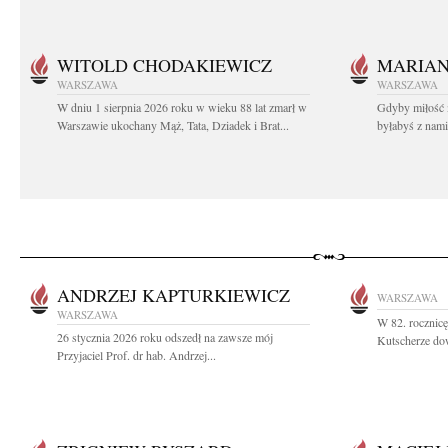
WITOLD CHODAKIEWICZ
MARIA
WARSZAWA
WARSZAWA
W dniu 1 sierpnia 2026 roku w wieku 88 lat zmarł w
Gdyby miłość 
Warszawie ukochany Mąż, Tata, Dziadek i Brat...
byłabyś z nami 
ANDRZEJ KAPTURKIEWICZ
WARSZAWA
WARSZAWA
W 82. rocznic
26 stycznia 2026 roku odszedł na zawsze mój
Kutscherze dow
Przyjaciel Prof. dr hab. Andrzej...