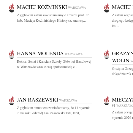
MACIEJ KOŹMIŃSKI
MACIEJ
WARSZAWA
Z głębokim żalem zawiadamiamy o śmierci prof. dr.
Z żalem żegn
hab. Macieja Koźmińskiego Historyka, znawcy...
drogiego koleg
im....
HANNA MOLENDA
GRAŻYN
WARSZAWA
WOLIN
Rektor, Senat i Kanclerz Szkoły Głównej Handlowej
W
w Warszawie wraz z całą społecznością z...
Grażyna Grzeg
dokładnie rok t
JAN RASZEWSKI
MIECZY
WARSZAWA
91
WARSZAW
Z głębokim smutkiem zawiadamiamy, że 13 stycznia
Z żalem przyję
2026 roku odszedł Jan Raszewski Tata, Brat,...
stycznia 2026 r