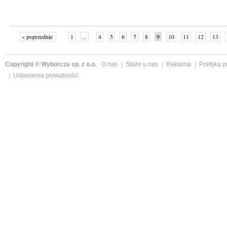
« poprzednie
1
...
4
5
6
7
8
9
10
11
12
13
Copyright © Wyborcza sp. z o.o.
O nas
Staże u nas
Reklama
Polityka 
Ustawienia prywatności