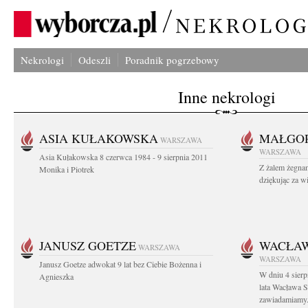
Nekrologi
Odeszli
Poradnik pogrzebowy
Inne nekrologi
ASIA KUŁAKOWSKA
MAŁGOR
WARSZAWA
WARSZAWA
Asia Kułakowska 8 czerwca 1984 - 9 sierpnia 2011
Z żalem żegnam
Monika i Piotrek
dziękując za w
JANUSZ GOETZE
WACŁAW
WARSZAWA
WARSZAWA
Janusz Goetze adwokat 9 lat bez Ciebie Bożenna i
W dniu 4 sier
Agnieszka
lata Wacława 
zawiadamiamy.