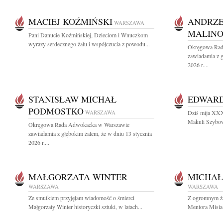
MACIEJ KOŹMIŃSKI
ANDRZE
WARSZAWA
MALINO
Pani Danucie Koźmińskiej, Dzieciom i Wnuczkom
wyrazy serdecznego żalu i współczucia z powodu...
Okręgowa Rad
zawiadamia z g
2026 r....
STANISŁAW MICHAŁ
EDWAR
PODMOSTKO
WARSZAWA
Dziś mija XXX
Makuli Szybow
Okręgowa Rada Adwokacka w Warszawie
zawiadamia z głębokim żalem, że w dniu 13 stycznia
2026 r....
MAŁGORZATA WINTER
MICHAŁ
WARSZAWA
WARSZAWA
Ze smutkiem przyjęłam wiadomość o śmierci
Z ogromnym ża
Małgorzaty Winter historyczki sztuki, w latach...
Mentora Misia