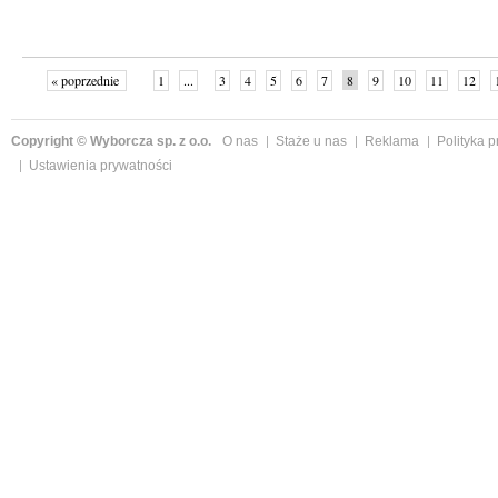
« poprzednie
1
...
3
4
5
6
7
8
9
10
11
12
Copyright © Wyborcza sp. z o.o.
O nas
Staże u nas
Reklama
Polityka 
Ustawienia prywatności