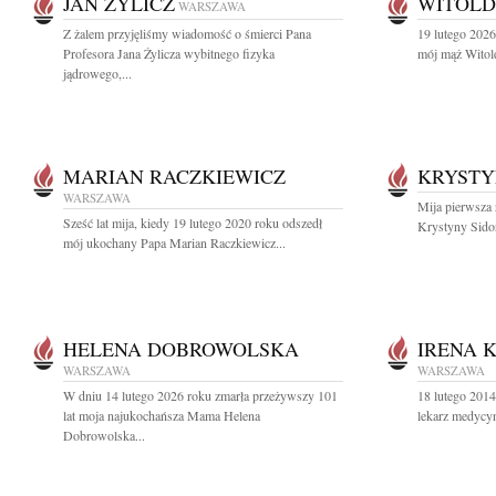
JAN ŻYLICZ
WITOLD
WARSZAWA
Z żalem przyjęliśmy wiadomość o śmierci Pana
19 lutego 2026
Profesora Jana Żylicza wybitnego fizyka
mój mąż Witol
jądrowego,...
MARIAN RACZKIEWICZ
KRYSTY
WARSZAWA
Mija pierwsza r
Sześć lat mija, kiedy 19 lutego 2020 roku odszedł
Krystyny Sidor
mój ukochany Papa Marian Raczkiewicz...
HELENA DOBROWOLSKA
IRENA 
WARSZAWA
WARSZAWA
W dniu 14 lutego 2026 roku zmarła przeżywszy 101
18 lutego 201
lat moja najukochańsza Mama Helena
lekarz medycyn
Dobrowolska...