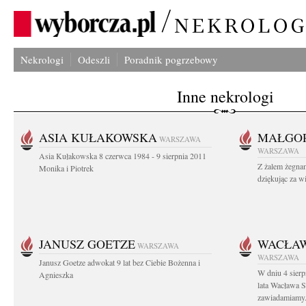
Nekrologi
Odeszli
Poradnik pogrzebowy
Inne nekrologi
ASIA KUŁAKOWSKA
MAŁGOR
WARSZAWA
WARSZAWA
Asia Kułakowska 8 czerwca 1984 - 9 sierpnia 2011
Z żalem żegnam
Monika i Piotrek
dziękując za w
JANUSZ GOETZE
WACŁAW
WARSZAWA
WARSZAWA
Janusz Goetze adwokat 9 lat bez Ciebie Bożenna i
W dniu 4 sier
Agnieszka
lata Wacława 
zawiadamiamy.