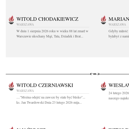
WITOLD CHODAKIEWICZ
MARIA
WARSZAWA
WARSZAWA
W dniu 1 sierpnia 2026 roku w wieku 88 lat zmarł w
Gdyby miłość 
Warszawie ukochany Mąż, Tata, Dziadek i Brat...
byłabyś z nami 
WITOLD CZERNIAWSKI
WIESŁA
WARSZAWA
24 lutego 2026
...."Można odejść na zawsze by stale być blisko"...
naszego najuko
ks. Jan Twardowski Dnia 23 lutego 2026 mija...