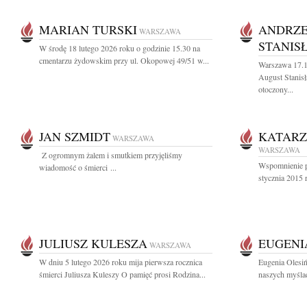
MARIAN TURSKI
ANDRZE
WARSZAWA
STANIS
W środę 18 lutego 2026 roku o godzinie 15.30 na
cmentarzu żydowskim przy ul. Okopowej 49/51 w...
Warszawa 17.1
August Stanisł
otoczony...
JAN SZMIDT
KATARZ
WARSZAWA
WARSZAWA
Z ogromnym żalem i smutkiem przyjęliśmy
Wspomnienie po
wiadomość o śmierci ...
stycznia 2015 
JULIUSZ KULESZA
EUGENI
WARSZAWA
W dniu 5 lutego 2026 roku mija pierwsza rocznica
Eugenia Olesiń
śmierci Juliusza Kuleszy O pamięć prosi Rodzina...
naszych myślac