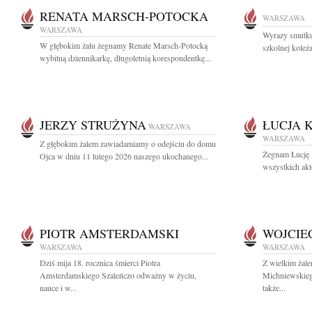
RENATA MARSCH-POTOCKA
WARSZAWA
WARSZAWA
Wyrazy smutku
W głębokim żalu żegnamy Renate Marsch-Potocką
szkolnej koleża
wybitną dziennikarkę, długoletnią korespondentkę...
JERZY STRUŻYNA
ŁUCJA 
WARSZAWA
WARSZAWA
Z głębokim żalem zawiadamiamy o odejściu do domu
Żegnam Łucję 
Ojca w dniu 11 lutego 2026 naszego ukochanego...
wszystkich akt
PIOTR AMSTERDAMSKI
WOJCIE
WARSZAWA
WARSZAWA
Dziś mija 18. rocznica śmierci Piotra
Z wielkim żal
Amsterdamskiego Szaleńczo odważny w życiu,
Michniewskieg
nauce i w...
także...