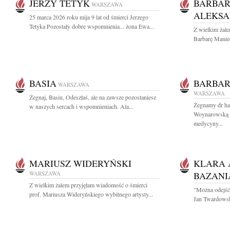
JERZY TETYK
BARBAR
WARSZAWA
ALEKSA
25 marca 2026 roku mija 9 lat od śmierci Jerzego
Tetyka Pozostały dobre wspomnienia... żona Ewa...
Z wielkim żal
Barbarę Manie
BASIA
BARBA
WARSZAWA
WARSZAWA
Żegnaj, Basiu, Odeszłaś, ale na zawsze pozostaniesz
Żegnamy dr hab
w naszych sercach i wspomnieniach. Ala...
Woynarowską By
medycyny...
MARIUSZ WIDERYŃSKI
KLARA 
WARSZAWA
BAZANI
Z wielkim żalem przyjęłam wiadomość o śmierci
"Można odejść 
prof. Mariusza Wideryńskiego wybitnego artysty...
Jan Twardowski