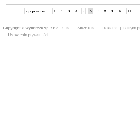
« poprzednie
1
2
3
4
5
6
7
8
9
10
11
.
Copyright © Wyborcza sp. z o.o.
O nas
Staże u nas
Reklama
Polityka 
Ustawienia prywatności