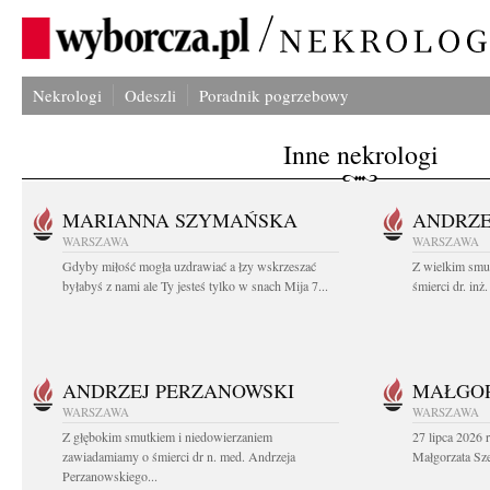
Nekrologi
Odeszli
Poradnik pogrzebowy
Inne nekrologi
MARIANNA SZYMAŃSKA
ANDRZE
WARSZAWA
WARSZAWA
Gdyby miłość mogła uzdrawiać a łzy wskrzeszać
Z wielkim smu
byłabyś z nami ale Ty jesteś tylko w snach Mija 7...
śmierci dr. in
ANDRZEJ PERZANOWSKI
MAŁGOR
WARSZAWA
WARSZAWA
Z głębokim smutkiem i niedowierzaniem
27 lipca 2026 
zawiadamiamy o śmierci dr n. med. Andrzeja
Małgorzata Sz
Perzanowskiego...