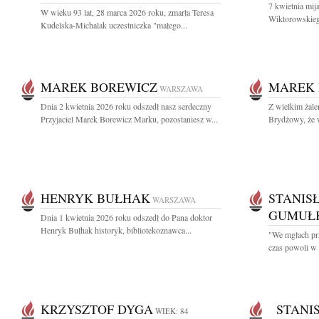
7 kwietnia mij
W wieku 93 lat, 28 marca 2026 roku, zmarła Teresa
Wiktorowskieg
Kudelska-Michalak uczestniczka "małego...
MAREK BOREWICZ
MAREK 
WARSZAWA
Dnia 2 kwietnia 2026 roku odszedł nasz serdeczny
Z wielkim żal
Przyjaciel Marek Borewicz Marku, pozostaniesz w...
Brydżowy, że w
HENRYK BUŁHAK
STANIS
WARSZAWA
GUMUŁ
Dnia 1 kwietnia 2026 roku odszedł do Pana doktor
Henryk Bułhak historyk, bibliotekoznawca...
"We mgłach prz
czas powoli w 
KRZYSZTOF DYGA
STANIS
WIEK: 84