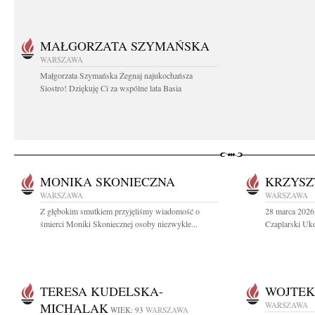
MAŁGORZATA SZYMAŃSKA
WARSZAWA
Małgorzata Szymańska Żegnaj najukochańsza
Siostro! Dziękuję Ci za wspólne lata Basia
MONIKA SKONIECZNA
KRZYSZ
WARSZAWA
WARSZAWA
Z głębokim smutkiem przyjęliśmy wiadomość o
28 marca 2026 
śmierci Moniki Skoniecznej osoby niezwykle...
Czaplarski Uko
TERESA KUDELSKA-
WOJTEK
MICHALAK
WARSZAWA
WIEK: 93
WARSZAWA