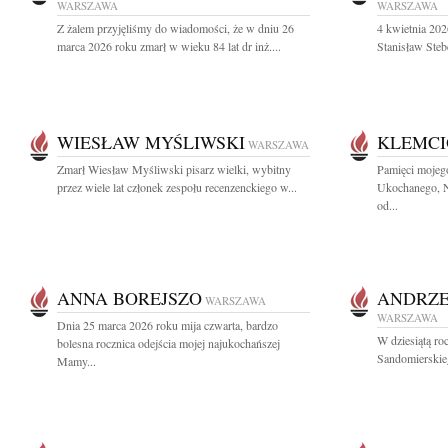
WARSZAWA
WARSZAWA
Z żalem przyjęliśmy do wiadomości, że w dniu 26
4 kwietnia 202
marca 2026 roku zmarł w wieku 84 lat dr inż....
Stanisław Stebe
WIESŁAW MYŚLIWSKI
KLEMCI
WARSZAWA
Zmarł Wiesław Myśliwski pisarz wielki, wybitny
Pamięci mojeg
przez wiele lat członek zespołu recenzenckiego w...
Ukochanego, Na
od...
ANNA BOREJSZO
ANDRZE
WARSZAWA
WARSZAWA
Dnia 25 marca 2026 roku mija czwarta, bardzo
W dziesiątą ro
bolesna rocznica odejścia mojej najukochańszej
Sandomierskieg
Mamy...