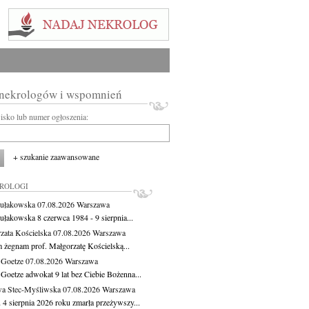
 nekrologów i wspomnień
wisko lub numer ogłoszenia:
+ szukanie zaawansowane
KROLOGI
ułakowska
07.08.2026
Warszawa
ułakowska 8 czerwca 1984 - 9 sierpnia...
zata Kościelska
07.08.2026
Warszawa
m żegnam prof. Małgorzatę Kościelską...
 Goetze
07.08.2026
Warszawa
 Goetze adwokat 9 lat bez Ciebie Bożenna...
a Stec-Myśliwska
07.08.2026
Warszawa
 4 sierpnia 2026 roku zmarła przeżywszy...