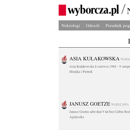
Nekrologi
Odeszli
Poradnik po
ASIA KUŁAKOWSKA
WARS
Asia Kułakowska 8 czerwca 1984 - 9 sierp
Monika i Piotrek
JANUSZ GOETZE
WARSZAWA
Janusz Goetze adwokat 9 lat bez Ciebie Boż
Agnieszka