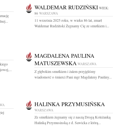
WALDEMAR RUDZIŃSKI
WIEK:
86
WARSZAWA
amację
11 września 2025 roku, w wieku 86 lat, zmarł
nej...
Waldemar Rudziński Żegnamy Cię ze smutkiem i...
MAGDALENA PAULINA
MATUSZEWSKA
kiego
WARSZAWA
owej,...
Z głębokim smutkiem i żalem przyjęliśmy
wiadomość o śmierci Pani mgr Magdaleny Pauliny...
HALINKA PRZYMUSIŃSKA
WA
WARSZAWA
iej
Ze smutkiem żegnamy się z naszą Drogą Koleżanką
Halinką Przymusinską z d. Sawicka z którą...