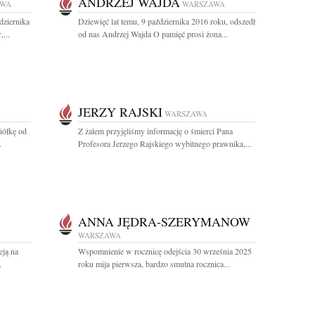
ANDRZEJ WAJDA
AWA
WARSZAWA
dziernika
Dziewięć lat temu, 9 października 2016 roku, odszedł
...
od nas Andrzej Wajda O pamięć prosi żona...
JERZY RAJSKI
WARSZAWA
iółkę od
Z żalem przyjęliśmy informację o śmierci Pana
.
Profesora Jerzego Rajskiego wybitnego prawnika,...
ANNA JĘDRA-SZERYMANOW
WARSZAWA
eją na
Wspomnienie w rocznicę odejścia 30 września 2025
.
roku mija pierwsza, bardzo smutna rocznica...