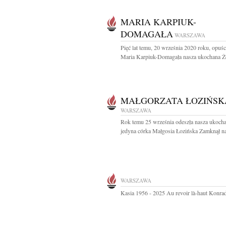
MARIA KARPIUK-
DOMAGAŁA
WARSZAWA
Pięć lat temu, 20 września 2020 roku, opuśc
Maria Karpiuk-Domagała nasza ukochana Żo
MAŁGORZATA ŁOZIŃSK
WARSZAWA
Rok temu 25 września odeszła nasza ukocha
jedyna córka Małgosia Łozińska Zamknął na
WARSZAWA
Kasia 1956 - 2025 Au revoir là-haut Konra