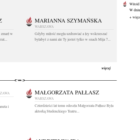
Witold
W dniu 
+ więc
Z
MARIANNA SZYMAŃSKA
WARSZAWA
t zmarł w
Gdyby miłość mogła uzdrawiać a łzy wskrzeszać
at...
byłabyś z nami ale Ty jesteś tylko w snach Mija 7...
więcej
MAŁGORZATA PAŁŁASZ
SZAWA
WARSZAWA
Czterdzieści lat temu odeszła Małgorzata Pałłasz Była
nuta i
aktorką Studenckiego Teatru...