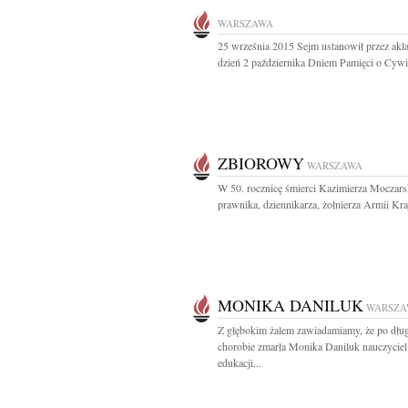
WARSZAWA
25 września 2015 Sejm ustanowił przez akl
dzień 2 października Dniem Pamięci o Cywil
ZBIOROWY
WARSZAWA
W 50. rocznicę śmierci Kazimierza Moczars
prawnika, dziennikarza, żołnierza Armii Kraj
MONIKA DANILUK
WARSZA
Z głębokim żalem zawiadamiamy, że po dług
chorobie zmarła Monika Daniluk nauczyciel
edukacji...