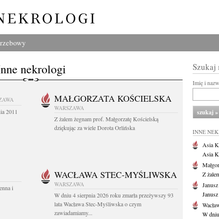
grzebowy
Inne nekrologi
Szukaj
Imię i naz
MAŁGORZATA KOŚCIELSKA
ZAWA
WARSZAWA
nia 2011
Z żalem żegnam prof. Małgorzatę Kościelską
dziękując za wiele Dorota Orlińska
INNE NE
Asia K
Asia K
Małgor
WACŁAWA STEC-MYŚLIWSKA
Z żale
WARSZAWA
Janusz
enna i
Janusz
W dniu 4 sierpnia 2026 roku zmarła przeżywszy 93
lata Wacława Stec-Myśliwska o czym
Wacław
zawiadamiamy...
W dniu