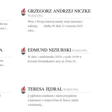
GRZEGORZ ANDRZEJ NICZKE
WARSZAWA
Wraz z Twoją śmiercią umarły moje marzenia i
iła nas
nadzieja -Matka W dniu 21 września 2025
na i...
roku...
A
EDMUND NIZIURSKI
WARSZAWA
W dniu 1 października 2025r. o godz 18.00 w
na,
kościele Dominikanów przy ul. Freta 10...
m...
TERESA JĘDRAL
WARSZAWA
d
Z głębokim smutkiem i żalem przyjęliśmy
wiadomość o śmierci Pani dr Teresy Jędral
wieloletniej...