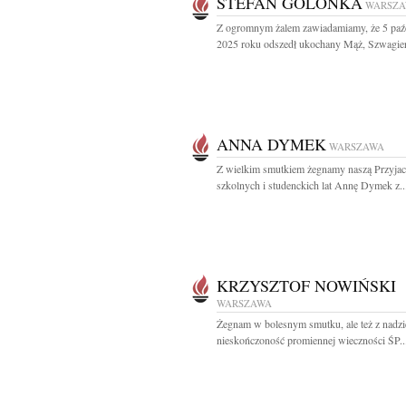
STEFAN GOLONKA
WARSZ
Z ogromnym żalem zawiadamiamy, że 5 paź
2025 roku odszedł ukochany Mąż, Szwagier,
ANNA DYMEK
WARSZAWA
Z wielkim smutkiem żegnamy naszą Przyjac
szkolnych i studenckich lat Annę Dymek z..
KRZYSZTOF NOWIŃSKI
WARSZAWA
Żegnam w bolesnym smutku, ale też z nadzi
nieskończoność promiennej wieczności ŚP..