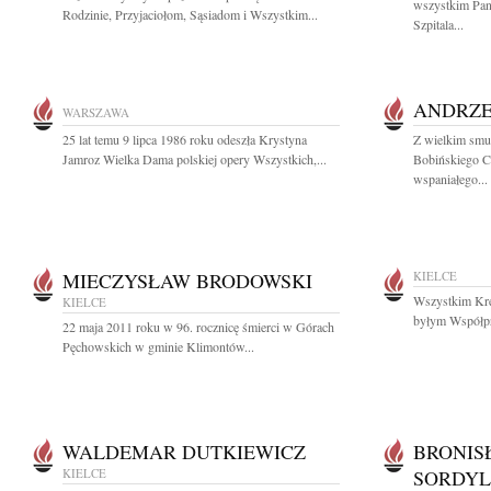
wszystkim Pan
Rodzinie, Przyjaciołom, Sąsiadom i Wszystkim...
Szpitala...
ANDRZE
WARSZAWA
25 lat temu 9 lipca 1986 roku odeszła Krystyna
Z wielkim smu
Jamroz Wielka Dama polskiej opery Wszystkich,...
Bobińskiego C
wspaniałego...
MIECZYSŁAW BRODOWSKI
KIELCE
Wszystkim Kr
KIELCE
byłym Współpr
22 maja 2011 roku w 96. rocznicę śmierci w Górach
Pęchowskich w gminie Klimontów...
WALDEMAR DUTKIEWICZ
BRONIS
KIELCE
SORDYL