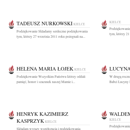
TADEUSZ NURKOWSKI
KIELCE
KIELCE
Podziękowanie
Podziękowanie Składamy serdeczne podziękowania
tym, którzy 21
tym, którzy 27 września 2011 roku pożegnali na...
HELENA MARIA ŁOJEK
LUCYNA
KIELCE
Podziękowanie Wszystkim Państwu którzy oddali
W drugą roczni
pamięć, honor i szacunek naszej Mamie i...
Babci Lucyny B
HENRYK KAZIMIERZ
WALDEM
KASPRZYK
KIELCE
KIELCE
Podziękowanie
Składam wyrazy współczucia i podziękowania