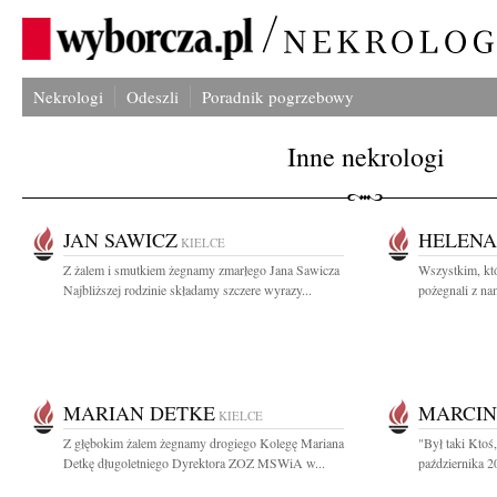
Nekrologi
Odeszli
Poradnik pogrzebowy
Inne nekrologi
JAN SAWICZ
HELENA
KIELCE
Z żalem i smutkiem żegnamy zmarłego Jana Sawicza
Wszystkim, któ
Najbliższej rodzinie składamy szczere wyrazy...
pożegnali z na
MARIAN DETKE
MARCIN
KIELCE
Z głębokim żalem żegnamy drogiego Kolegę Mariana
"Był taki Ktoś
Detkę długoletniego Dyrektora ZOZ MSWiA w...
października 2