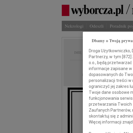
Nekrologi
Odeszli
Poradnik p
Dbamy o Twoją prywa
Henryk
Droga Użytkowniczko, Dr
IMIĘ I NAZWISKO:
Partnerzy, w tym [
872
]
o.o., będą przetwarzać 
Kielce
REGION:
informacje zapisane w
24.08.2011
dopasowanych do Twoich
DATA EMISJI:
personalizacji treści 
ograniczyć jej zakres
Twoje dane osobowe mo
funkcjonowania serwisó
Składam w
przetwarzania Twoich da
Zaufanych Partnerów, 
skontaktuj się z admin
Rodzinie
Więcej informacji znaj
i Wszystkim 