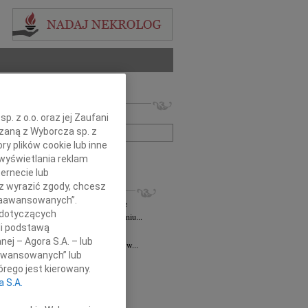
 nekrologów i wspomnień
zwisko lub numer ogłoszenia:
. z o.o. oraz jej Zaufani
ązaną z Wyborcza sp. z
ry plików cookie lub inne
+ szukanie zaawansowane
wyświetlania reklam
ernecie lub
KROLOGI
sz wyrazić zgody, chcesz
 Zaawansowanych”.
ztof Niespodzianski
10.11.2025
Kielce
 dotyczących
omnym smutkiem informujemy, że w dniu...
li podstawą
d Niziurski
11.07.2025
Kielce
nej – Agora S.A. – lub
u 13 lipca 2025 roku o godzinie 18.00 w...
aawansowanych” lub
 Bałuka-Horecka
05.03.2025
Kielce
rego jest kierowany.
czne podziękowania Wszystkim,...
a S.A.
2.2025
Kielce
ł, ściskamy Was mocno! PZL