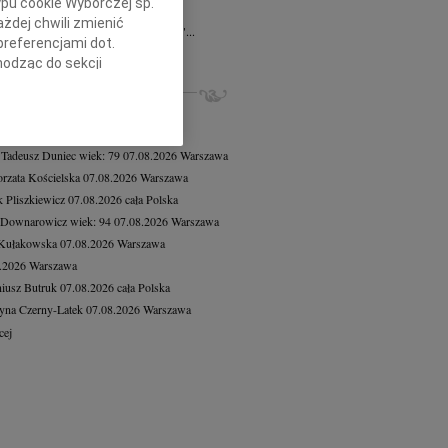
ypu cookie Wyborczej sp.
a Ewa Kędracka
07.10.2024
Kielce
żdej chwili zmienić
rć nigdy nie zabiera obecnych w sercu"...
preferencjami dot.
cej
hodząc do sekcji
stawień przeglądarki.
ZE NEKROLOGI, KONDOLENCJE
8.2026
Warszawa
h celach:
Użycie
8.2026
Warszawa
lów identyfikacji.
 Tadeusz Duniec
wiek: 79
07.08.2026
Warszawa
ści, pomiar reklam i
rzata Kościelska
07.08.2026
Warszawa
 Pliszkiewicz
07.08.2026
cała Polska
 Downarowicz
wiek: 94
07.08.2026
Warszawa
 Kułakowska
07.08.2026
Warszawa
8.2026
Warszawa
iusz Butruk
07.08.2026
cała Polska
yna Czerny-Latek
07.08.2026
Warszawa
cej