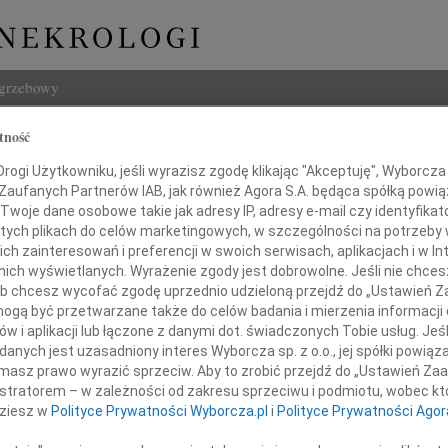
ogrzebowy
Szukaj
tność
 Kazimierz Kasprzyk
Imię i na
ogi Użytkowniku, jeśli wyrazisz zgodę klikając "Akceptuję", Wyborcza sp
 Zaufanych Partnerów IAB, jak również Agora S.A. będąca spółką powi
Twoje dane osobowe takie jak adresy IP, adresy e-mail czy identyfikato
 tych plikach do celów marketingowych, w szczególności na potrzeby 
 zainteresowań i preferencji w swoich serwisach, aplikacjach i w Int
INNE NE
w nich wyświetlanych. Wyrażenie zgody jest dobrowolne. Jeśli nie chce
 lub chcesz wycofać zgodę uprzednio udzieloną przejdź do „Ustawień
Krzys
gą być przetwarzane także do celów badania i mierzenia informacji
Z ogr
w i aplikacji lub łączone z danymi dot. świadczonych Tobie usług. Jeś
Edmun
yrazy współczucia i podziękowania
nych jest uzasadniony interes Wyborcza sp. z o.o., jej spółki powiąza
W dni
masz prawo wyrazić sprzeciw. Aby to zrobić przejdź do „Ustawień Z
Maria
istratorem – w zależności od zakresu sprzeciwu i podmiotu, wobec któ
Serde
, Przyjaciołom, Sąsiadom
dziesz w
Polityce Prywatności Wyborcza.pl
i
Polityce Prywatności Agor
17.0
Micha
Parafianom z Brzegu Dolnego