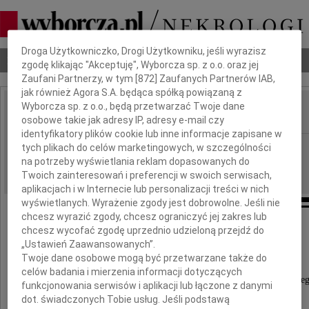
Dbamy o Twoją prywatność
Droga Użytkowniczko, Drogi Użytkowniku, jeśli wyrazisz
Nekrologi
Odeszli
Poradnik pogrzebowy
zgodę klikając "Akceptuję", Wyborcza sp. z o.o. oraz jej
Zaufani Partnerzy, w tym [
872
] Zaufanych Partnerów IAB,
jak również Agora S.A. będąca spółką powiązaną z
Wyborcza sp. z o.o., będą przetwarzać Twoje dane
osobowe takie jak adresy IP, adresy e-mail czy
IMIĘ I NAZWISKO:
identyfikatory plików cookie lub inne informacje zapisane w
Kielce
tych plikach do celów marketingowych, w szczególności
REGION:
na potrzeby wyświetlania reklam dopasowanych do
24.09.2011
DATA EMISJI:
Twoich zainteresowań i preferencji w swoich serwisach,
aplikacjach i w Internecie lub personalizacji treści w nich
wyświetlanych. Wyrażenie zgody jest dobrowolne. Jeśli nie
chcesz wyrazić zgody, chcesz ograniczyć jej zakres lub
chcesz wycofać zgodę uprzednio udzieloną przejdź do
Podziękowanie
„Ustawień Zaawansowanych”.
Twoje dane osobowe mogą być przetwarzane także do
Serdeczne podziękowania
celów badania i mierzenia informacji dotyczących
wszystkim tym, którzy 21 września 2011 roku pożeg
funkcjonowania serwisów i aplikacji lub łączone z danymi
moją ukochaną
dot. świadczonych Tobie usług. Jeśli podstawą