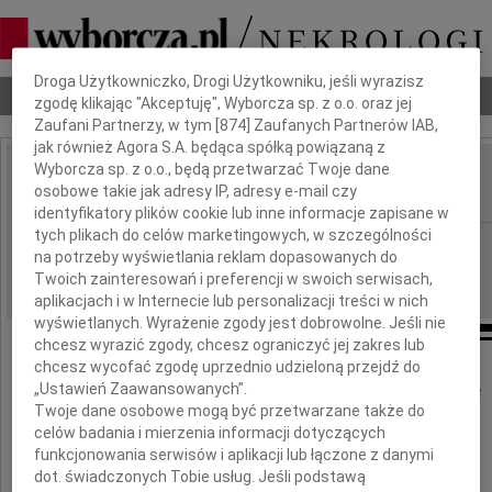
Dbamy o Twoją prywatność
Droga Użytkowniczko, Drogi Użytkowniku, jeśli wyrazisz
Nekrologi
Odeszli
Poradnik pogrzebowy
zgodę klikając "Akceptuję", Wyborcza sp. z o.o. oraz jej
Zaufani Partnerzy, w tym [
874
] Zaufanych Partnerów IAB,
jak również Agora S.A. będąca spółką powiązaną z
Wyborcza sp. z o.o., będą przetwarzać Twoje dane
Marian Detke
osobowe takie jak adresy IP, adresy e-mail czy
IMIĘ I NAZWISKO:
identyfikatory plików cookie lub inne informacje zapisane w
tych plikach do celów marketingowych, w szczególności
Kielce
REGION:
na potrzeby wyświetlania reklam dopasowanych do
07.10.2011
DATA EMISJI:
Twoich zainteresowań i preferencji w swoich serwisach,
aplikacjach i w Internecie lub personalizacji treści w nich
wyświetlanych. Wyrażenie zgody jest dobrowolne. Jeśli nie
chcesz wyrazić zgody, chcesz ograniczyć jej zakres lub
chcesz wycofać zgodę uprzednio udzieloną przejdź do
„Ustawień Zaawansowanych”.
Z głębokim żalem żegnamy drogiego Kolegę
Twoje dane osobowe mogą być przetwarzane także do
celów badania i mierzenia informacji dotyczących
funkcjonowania serwisów i aplikacji lub łączone z danymi
Mariana Detkę
dot. świadczonych Tobie usług. Jeśli podstawą