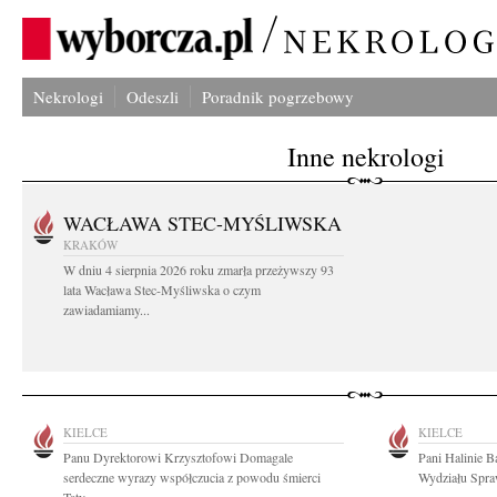
Nekrologi
Odeszli
Poradnik pogrzebowy
Inne nekrologi
WACŁAWA STEC-MYŚLIWSKA
KRAKÓW
W dniu 4 sierpnia 2026 roku zmarła przeżywszy 93
lata Wacława Stec-Myśliwska o czym
zawiadamiamy...
KIELCE
KIELCE
Panu Dyrektorowi Krzysztofowi Domagale
Pani Halinie 
serdeczne wyrazy współczucia z powodu śmierci
Wydziału Spra