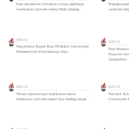
Panu Jarosławowi Nowakowi wyrazy głębokiego
Podziękowanie
współczucia z powodu śmierci Matki składają...
serdecznie dzi
KIELCE
KIELCE
Pani profesor Reginie Renz JM Rektor Uniwersytetu
Panu Wacławow
Humanistyczno-Przyrodniczego Jana...
Prezesowi Stow
Sympatyków...
KIELCE
KIELCE
Wyrazy najszczerszego współczucia Anecie
Pani prof. dr 
Dutkiewicz z powodu śmierci Ojca składają Zarząd...
Uniwersytetu 