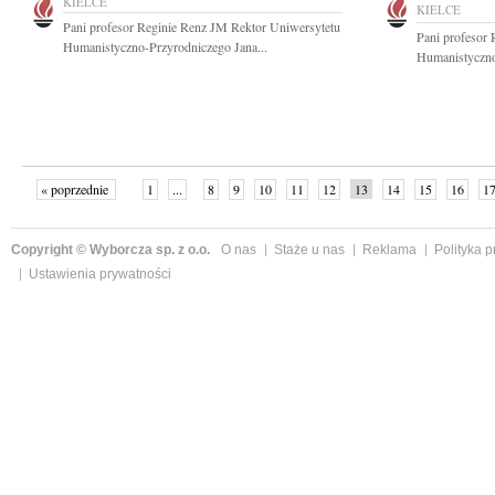
KIELCE
KIELCE
Pani profesor Reginie Renz JM Rektor Uniwersytetu
Pani profesor
Humanistyczno-Przyrodniczego Jana...
Humanistyczno
« poprzednie
1
...
8
9
10
11
12
13
14
15
16
1
Copyright © Wyborcza sp. z o.o.
O nas
Staże u nas
Reklama
Polityka 
Ustawienia prywatności