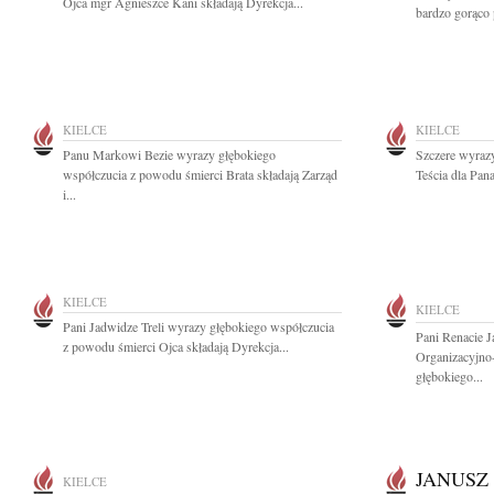
Ojca mgr Agnieszce Kani składają Dyrekcja...
bardzo gorąco 
KIELCE
KIELCE
Panu Markowi Bezie wyrazy głębokiego
Szczere wyraz
współczucia z powodu śmierci Brata składają Zarząd
Teścia dla Pan
i...
KIELCE
KIELCE
Pani Jadwidze Treli wyrazy głębokiego współczucia
Pani Renacie 
z powodu śmierci Ojca składają Dyrekcja...
Organizacyjno
głębokiego...
JANUSZ
KIELCE