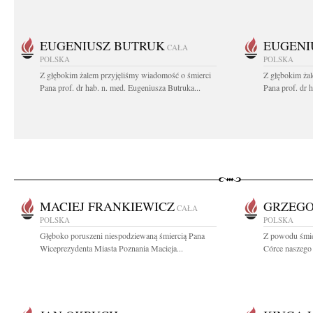
EUGENIUSZ BUTRUK
EUGENI
CAŁA
POLSKA
POLSKA
Z głębokim żalem przyjęliśmy wiadomość o śmierci
Z głębokim ża
Pana prof. dr hab. n. med. Eugeniusza Butruka...
Pana prof. dr 
MACIEJ FRANKIEWICZ
GRZEGO
CAŁA
POLSKA
POLSKA
Głęboko poruszeni niespodziewaną śmiercią Pana
Z powodu śmie
Wiceprezydenta Miasta Poznania Macieja...
Córce naszego 