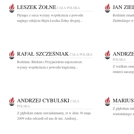
LESZEK ŻOŁNE
JAN ZIE
CAŁA POLSKA
Płynące z serca wyrazy współczucia z powodu
Rodzinie zmarł
nagłego odejścia Męża Leszka Żołny drogiej...
Zielińskiego wi
RAFAŁ SZCZEŚNIAK
ANDRZE
CAŁA POLSKA
POLSKA
Rodzinie, Bliskim i Przyjaciołom najszczersze
Z wielkim smu
wyrazy współczucia z powodu tragicznej...
śmierci naszeg
ANDRZEJ CYBULSKI
MARIUS
CAŁA
POLSKA
Z głębokim ża
Z głębokim żalem zawiadamiamy, iż w dniu 30 maja
wieloletniego 
2009 roku odszedł od nas dr inż. Andrzej...