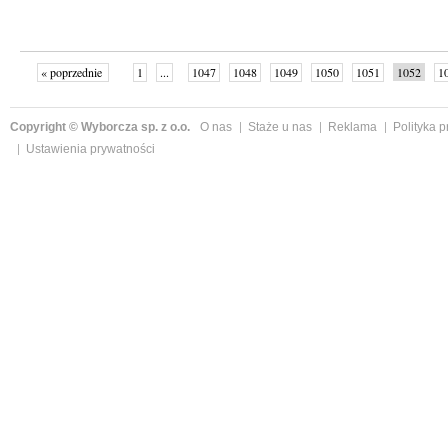
« poprzednie
1
...
1047
1048
1049
1050
1051
1052
1
...
1059
następne »
Copyright © Wyborcza sp. z o.o.
O nas
Staże u nas
Reklama
Polityka 
Ustawienia prywatności