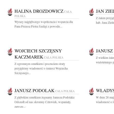
HALINA DROZDOWICZ
JAN ZIE
CAŁA
POLSKA
Z żalem przyję
Wyrazy najgłębszego współczucia i wsparcia dla
hab. Jana Zieli
Pana Prezesa Piotra Szeligi z powodu...
WOJCIECH SZCZĘSNY
JANUSZ
KACZMAREK
CAŁA POLSKA
Z wielkim żal
wieloletniego 
Z ogromnym smutkiem i poczuciem straty
przyjęliśmy wiadomość o śmierci Wojciecha
Szczęsnego...
JANUSZ PODOLAK
WŁADY
CAŁA POLSKA
Z głębokim smutkiem żegnamy Janusza Podolaka
W dniu 28 maj
Odszedł od nas skromny Człowiek, wspaniały,
wiadomość o ś
zawsze...