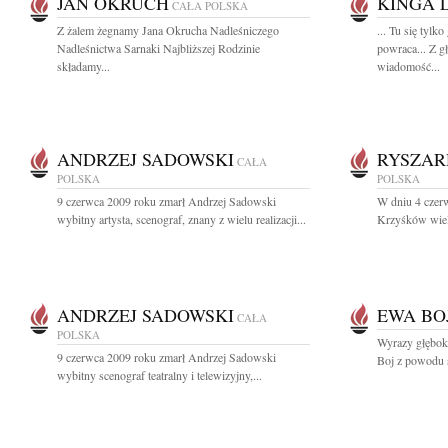
JAN OKRUCH
KINGA 
CAŁA POLSKA
Z żalem żegnamy Jana Okrucha Nadleśniczego
... Tu się tylk
Nadleśnictwa Sarnaki Najbliższej Rodzinie
powraca... Z g
składamy...
wiadomość...
ANDRZEJ SADOWSKI
RYSZA
CAŁA
POLSKA
POLSKA
9 czerwca 2009 roku zmarł Andrzej Sadowski
W dniu 4 czer
wybitny artysta, scenograf, znany z wielu realizacji...
Krzyśków wielo
ANDRZEJ SADOWSKI
EWA BO
CAŁA
POLSKA
Wyrazy głęboki
9 czerwca 2009 roku zmarł Andrzej Sadowski
Boj z powodu ś
wybitny scenograf teatralny i telewizyjny,...