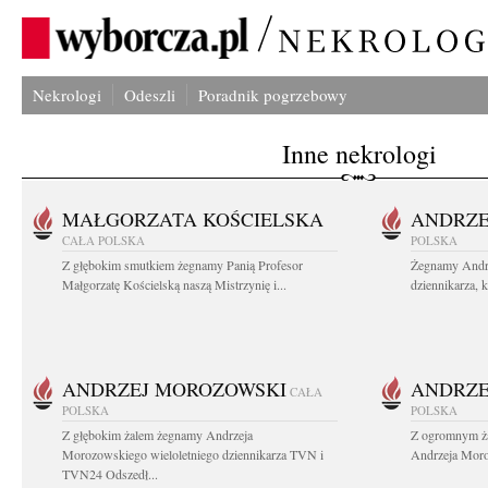
Nekrologi
Odeszli
Poradnik pogrzebowy
Inne nekrologi
MAŁGORZATA KOŚCIELSKA
ANDRZE
CAŁA POLSKA
POLSKA
Z głębokim smutkiem żegnamy Panią Profesor
Żegnamy Andr
Małgorzatę Kościelską naszą Mistrzynię i...
dziennikarza, 
ANDRZEJ MOROZOWSKI
ANDRZE
CAŁA
POLSKA
POLSKA
Z głębokim żalem żegnamy Andrzeja
Z ogromnym ża
Morozowskiego wieloletniego dziennikarza TVN i
Andrzeja Moro
TVN24 Odszedł...