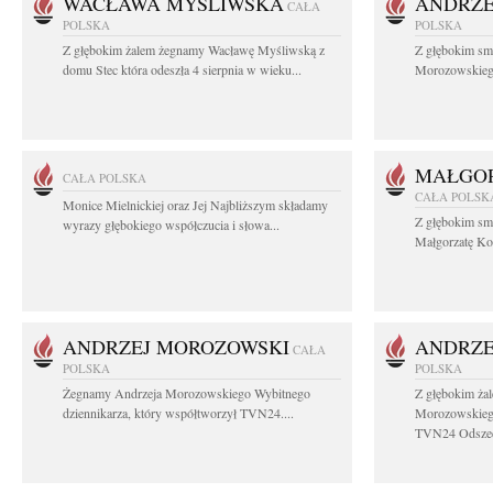
WACŁAWA MYŚLIWSKA
ANDRZE
CAŁA
POLSKA
POLSKA
Z głębokim żalem żegnamy Wacławę Myśliwską z
Z głębokim sm
domu Stec która odeszła 4 sierpnia w wieku...
Morozowskiego 
MAŁGOR
CAŁA POLSKA
CAŁA POLSK
Monice Mielnickiej oraz Jej Najbliższym składamy
Z głębokim sm
wyrazy głębokiego współczucia i słowa...
Małgorzatę Koś
ANDRZEJ MOROZOWSKI
ANDRZE
CAŁA
POLSKA
POLSKA
Żegnamy Andrzeja Morozowskiego Wybitnego
Z głębokim ża
dziennikarza, który współtworzył TVN24....
Morozowskiego
TVN24 Odszed