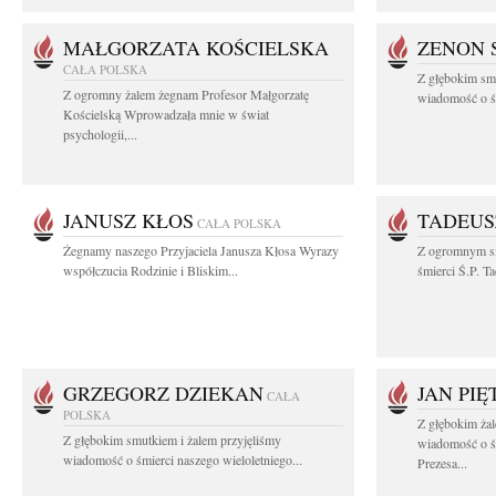
MAŁGORZATA KOŚCIELSKA
ZENON 
CAŁA POLSKA
Z głębokim smu
Z ogromny żalem żegnam Profesor Małgorzatę
wiadomość o śm
Kościelską Wprowadzała mnie w świat
psychologii,...
JANUSZ KŁOS
TADEUS
CAŁA POLSKA
Żegnamy naszego Przyjaciela Janusza Kłosa Wyrazy
Z ogromnym s
współczucia Rodzinie i Bliskim...
śmierci Ś.P. T
GRZEGORZ DZIEKAN
JAN PI
CAŁA
POLSKA
Z głębokim żal
Z głębokim smutkiem i żalem przyjęliśmy
wiadomość o ś
wiadomość o śmierci naszego wieloletniego...
Prezesa...