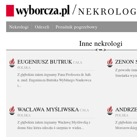
Nekrologi
Odeszli
Poradnik pogrzebowy
Inne nekrologi
EUGENIUSZ BUTRUK
ZENON 
CAŁA
POLSKA
Z powodu śmie
Z głębokim żalem żegnamy Pana Profesora dr. hab.
Smolarka wyraz
n. med. Eugeniusza Butruka Wybitnego Naukowca
i...
WACŁAWA MYŚLIWSKA
ANDRZE
CAŁA
POLSKA
POLSKA
Z głębokim żalem żegnamy Wacławę Myśliwską z
Z głębokim sm
domu Stec która odeszła 4 sierpnia w wieku...
Morozowskiego 