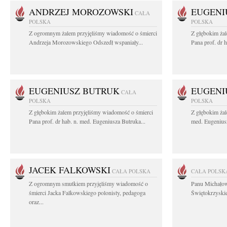
ANDRZEJ MOROZOWSKI
EUGENI
CAŁA
POLSKA
POLSKA
Z ogromnym żalem przyjęliśmy wiadomość o śmierci
Z głębokim ża
Andrzeja Morozowskiego Odszedł wspaniały...
Pana prof. dr 
EUGENIUSZ BUTRUK
EUGENI
CAŁA
POLSKA
POLSKA
Z głębokim żalem przyjęliśmy wiadomość o śmierci
Z głębokim żal
Pana prof. dr hab. n. med. Eugeniusza Butruka...
med. Eugeniusz
JACEK FALKOWSKI
CAŁA POLSKA
CAŁA POLSK
Z ogromnym smutkiem przyjęliśmy wiadomość o
Panu Michało
śmierci Jacka Falkowskiego polonisty, pedagoga
Świętokrzyskie
oraz...