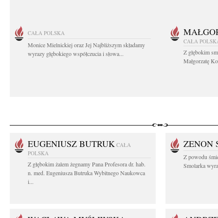
MAŁGOR
CAŁA POLSKA
CAŁA POLSK
Monice Mielnickiej oraz Jej Najbliższym składamy
Z głębokim sm
wyrazy głębokiego współczucia i słowa...
Małgorzatę Koś
EUGENIUSZ BUTRUK
ZENON 
CAŁA
POLSKA
Z powodu śmie
Z głębokim żalem żegnamy Pana Profesora dr. hab.
Smolarka wyraz
n. med. Eugeniusza Butruka Wybitnego Naukowca
i...